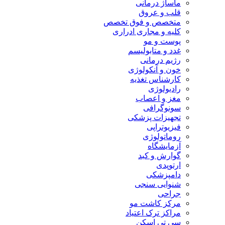
ماساژ درمانی
قلب و عروق
متخصص و فوق تخصص
کلیه و مجاری ادراری
پوست و مو
غدد و متابولیسم
رژیم درمانی
خون و آنکولوژی
کارشناس تغذیه
رادیولوژی
مغز و اعصاب
سونوگرافی
تجهیزات پزشکی
فیزیوتراپی
روماتولوژی
آزمایشگاه
گوارش و کبد
ارتوپدی
دامپزشکی
شنوایی سنجی
جراحی
مرکز کاشت مو
مراکز ترک اعتیاد
سی تی اسکن