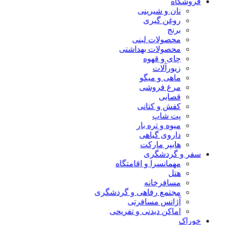
فروشگاه
نان و شیرینی
روغن گیری
برنج
محصولات لبنی
محصولات بهداشتی
چای و قهوه
زیورآلات
ماهی و میگو
مرغ فروشی
قصابی
کفش و کتانی
پت شاپ
میوه و تره بار
داروی گیاهی
هایپر مارکت
سفر و گردشگری
مهمانسرا و اقامتگاه
هتل
مسافرخانه
مجتمع رفاهی و گردشگری
آژانس مسافرتی
اماکن دیدنی و تفریحی
خوراک