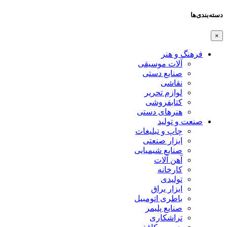
دسته‌بندی‌ها
×
فرهنگ و هنر
آلات موسیقی
صنایع دستی
نقاشی
لوازم تحریر
کتابفروشی
هنرهای دستی
صنعت و تولید
چاپ و تبلیغات
ابزار صنعتی
صنایع شیمیایی
آهن آلات
کارخانه
تولیدی
ابزار یراق
باطری اتومبیل
صنایع پلیمر
تراشکاری