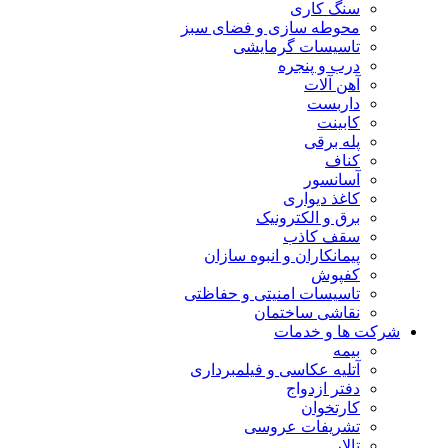
سنگ کاری
محوطه سازی و فضای سبز
تاسیسات گرمایشی
درب و پنجره
آهن آلات
داربست
کابینت
پله برقی
کناف
آسانسور
کاغذ دیواری
برق و الکترونیک
سقف کاذب
پیمانکاران و انبوه سازان
کفپوش
تاسیسات امنیتی و حفاظتی
نقاشی ساختمان
شرکت ها و خدمات
بیمه
آتلیه عکاسی و فیلمبرداری
دفتر ازدواج
کارتخوان
تشریفات عروسی
تالار