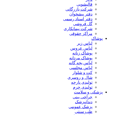
قالیشویی
شرکت بازرگانی
دفتر پیشخوان
دفتر اسناد رسمی
گل فروشی
شرکت پیمانکاری
مراکز حقوقی
پوشاک
لباس زیر
لباس عروس
پوشاک زنانه
پوشاک مردانه
لباس بچه گانه
لباس مجلسی
کت و شلوار
شال و روسری
تولیدی پارچه
تولیدی چرم
پزشکی و سلامت
جراحی بینی
دندانپزشک
پزشک عمومی
طب سنتی