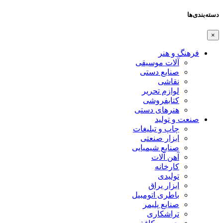
دسته‌بندی‌ها
×
فرهنگ و هنر
آلات موسیقی
صنایع دستی
نقاشی
لوازم تحریر
کتابفروشی
هنرهای دستی
صنعت و تولید
چاپ و تبلیغات
ابزار صنعتی
صنایع شیمیایی
آهن آلات
کارخانه
تولیدی
ابزار یراق
باطری اتومبیل
صنایع پلیمر
تراشکاری