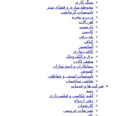
سنگ کاری
محوطه سازی و فضای سبز
تاسیسات گرمایشی
درب و پنجره
آهن آلات
داربست
کابینت
پله برقی
کناف
آسانسور
کاغذ دیواری
برق و الکترونیک
سقف کاذب
پیمانکاران و انبوه سازان
کفپوش
تاسیسات امنیتی و حفاظتی
نقاشی ساختمان
شرکت ها و خدمات
بیمه
آتلیه عکاسی و فیلمبرداری
دفتر ازدواج
کارتخوان
تشریفات عروسی
تالار