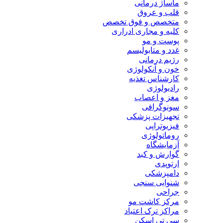
ماساژ درمانی
قلب و عروق
متخصص و فوق تخصص
کلیه و مجاری ادراری
پوست و مو
غدد و متابولیسم
رژیم درمانی
خون و آنکولوژی
کارشناس تغذیه
رادیولوژی
مغز و اعصاب
سونوگرافی
تجهیزات پزشکی
فیزیوتراپی
روماتولوژی
آزمایشگاه
گوارش و کبد
ارتوپدی
دامپزشکی
شنوایی سنجی
جراحی
مرکز کاشت مو
مراکز ترک اعتیاد
سی تی اسکن