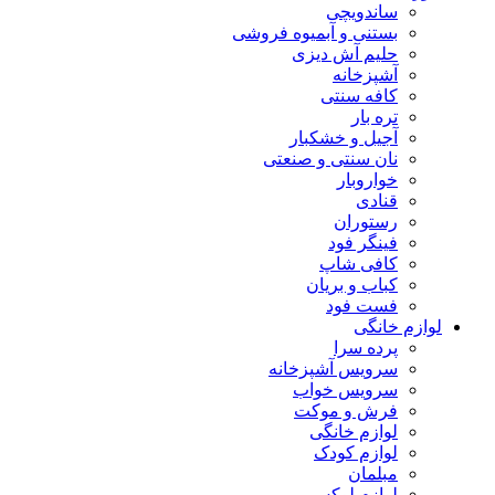
ساندویچی
بستنی و آبمیوه فروشی
حلیم آش دیزی
آشپزخانه
کافه سنتی
تره بار
آجیل و خشکبار
نان سنتی و صنعتی
خواروبار
قنادی
رستوران
فینگر فود
کافی شاپ
کباب و بریان
فست فود
لوازم خانگی
پرده سرا
سرویس آشپزخانه
سرویس خواب
فرش و موکت
لوازم خانگی
لوازم کودک
مبلمان
لوازم لوکس