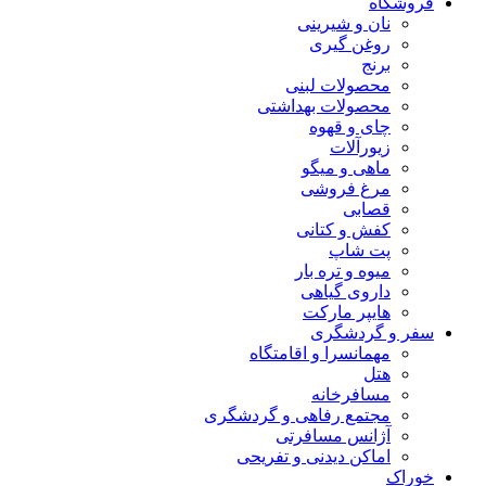
فروشگاه
نان و شیرینی
روغن گیری
برنج
محصولات لبنی
محصولات بهداشتی
چای و قهوه
زیورآلات
ماهی و میگو
مرغ فروشی
قصابی
کفش و کتانی
پت شاپ
میوه و تره بار
داروی گیاهی
هایپر مارکت
سفر و گردشگری
مهمانسرا و اقامتگاه
هتل
مسافرخانه
مجتمع رفاهی و گردشگری
آژانس مسافرتی
اماکن دیدنی و تفریحی
خوراک