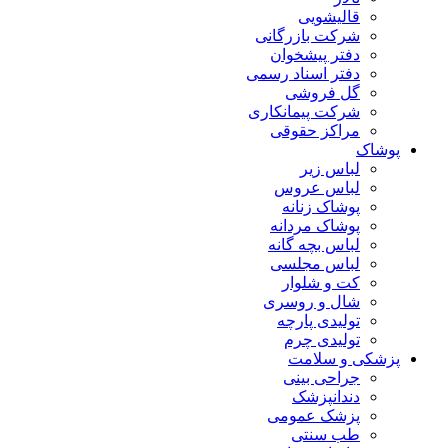
قالیشویی
شرکت بازرگانی
دفتر پیشخوان
دفتر اسناد رسمی
گل فروشی
شرکت پیمانکاری
مراکز حقوقی
پوشاک
لباس زیر
لباس عروس
پوشاک زنانه
پوشاک مردانه
لباس بچه گانه
لباس مجلسی
کت و شلوار
شال و روسری
تولیدی پارچه
تولیدی چرم
پزشکی و سلامت
جراحی بینی
دندانپزشک
پزشک عمومی
طب سنتی