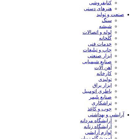
کتابفروشی
هنرهای دستی
صنعت و تولید
سنگ
شیشه
لوله و اتصالات
گلخانه
خدمات فنی
چاپ و تبلیغات
ابزار صنعتی
صنایع شیمیایی
آهن آلات
کارخانه
تولیدی
ابزار یراق
باطری اتومبیل
صنایع پلیمر
تراشکاری
چوب و کاغذ
آرایشی و بهداشتی
آرایشگاه مردانه
آرایشگاه زنانه
لوازم آرایشی
آموزشگاه زیبایی