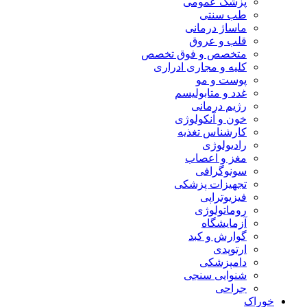
پزشک عمومی
طب سنتی
ماساژ درمانی
قلب و عروق
متخصص و فوق تخصص
کلیه و مجاری ادراری
پوست و مو
غدد و متابولیسم
رژیم درمانی
خون و آنکولوژی
کارشناس تغذیه
رادیولوژی
مغز و اعصاب
سونوگرافی
تجهیزات پزشکی
فیزیوتراپی
روماتولوژی
آزمایشگاه
گوارش و کبد
ارتوپدی
دامپزشکی
شنوایی سنجی
جراحی
خوراک