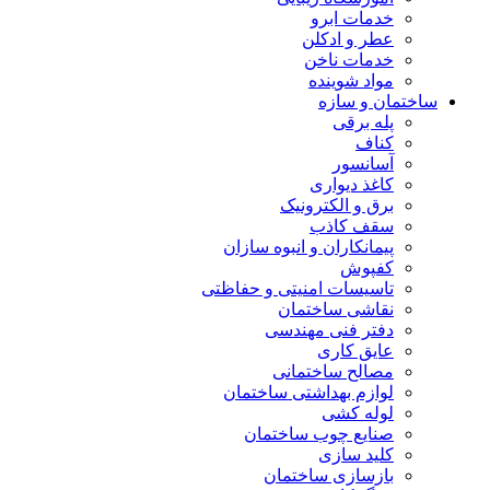
خدمات ابرو
عطر و ادکلن
خدمات ناخن
مواد شوینده
ساختمان و سازه
پله برقی
کناف
آسانسور
کاغذ دیواری
برق و الکترونیک
سقف کاذب
پیمانکاران و انبوه سازان
کفپوش
تاسیسات امنیتی و حفاظتی
نقاشی ساختمان
دفتر فنی مهندسی
عایق کاری
مصالح ساختمانی
لوازم بهداشتی ساختمان
لوله کشی
صنایع چوب ساختمان
کلید سازی
بازسازی ساختمان