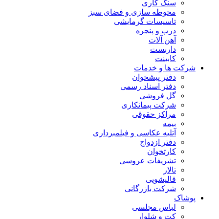
سنگ کاری
محوطه سازی و فضای سبز
تاسیسات گرمایشی
درب و پنجره
آهن آلات
داربست
کابینت
شرکت ها و خدمات
دفتر پیشخوان
دفتر اسناد رسمی
گل فروشی
شرکت پیمانکاری
مراکز حقوقی
بیمه
آتلیه عکاسی و فیلمبرداری
دفتر ازدواج
کارتخوان
تشریفات عروسی
تالار
قالیشویی
شرکت بازرگانی
پوشاک
لباس مجلسی
کت و شلوار