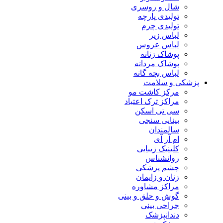
شال و روسری
تولیدی پارچه
تولیدی چرم
لباس زیر
لباس عروس
پوشاک زنانه
پوشاک مردانه
لباس بچه گانه
پزشکی و سلامت
مرکز کاشت مو
مراکز ترک اعتیاد
سی تی اسکن
بینایی سنجی
سالمندان
ام آر آی
کلینیک زیبایی
روانشناس
چشم پزشکی
زنان و زایمان
مراکز مشاوره
گوش و حلق و بینی
جراحی بینی
دندانپزشک