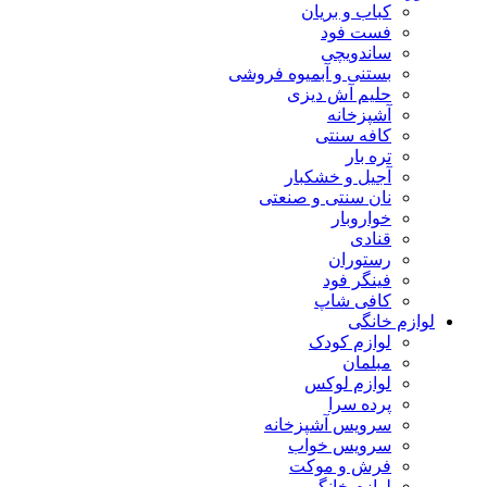
کباب و بریان
فست فود
ساندویچی
بستنی و آبمیوه فروشی
حلیم آش دیزی
آشپزخانه
کافه سنتی
تره بار
آجیل و خشکبار
نان سنتی و صنعتی
خواروبار
قنادی
رستوران
فینگر فود
کافی شاپ
لوازم خانگی
لوازم کودک
مبلمان
لوازم لوکس
پرده سرا
سرویس آشپزخانه
سرویس خواب
فرش و موکت
لوازم خانگی