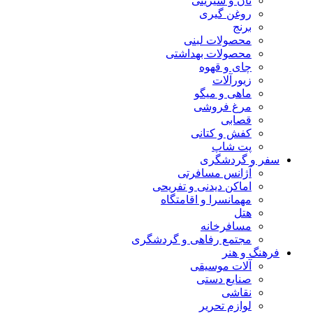
نان و شیرینی
روغن گیری
برنج
محصولات لبنی
محصولات بهداشتی
چای و قهوه
زیورآلات
ماهی و میگو
مرغ فروشی
قصابی
کفش و کتانی
پت شاپ
سفر و گردشگری
آژانس مسافرتی
اماکن دیدنی و تفریحی
مهمانسرا و اقامتگاه
هتل
مسافرخانه
مجتمع رفاهی و گردشگری
فرهنگ و هنر
آلات موسیقی
صنایع دستی
نقاشی
لوازم تحریر