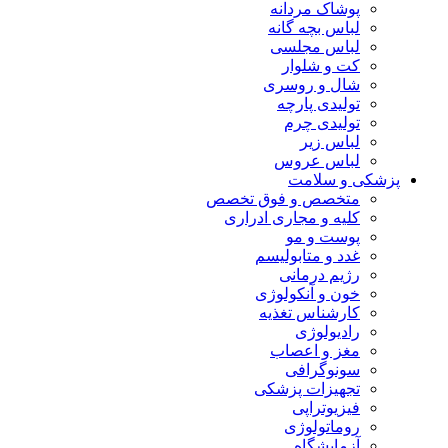
پوشاک مردانه
لباس بچه گانه
لباس مجلسی
کت و شلوار
شال و روسری
تولیدی پارچه
تولیدی چرم
لباس زیر
لباس عروس
پزشکی و سلامت
متخصص و فوق تخصص
کلیه و مجاری ادراری
پوست و مو
غدد و متابولیسم
رژیم درمانی
خون و آنکولوژی
کارشناس تغذیه
رادیولوژی
مغز و اعصاب
سونوگرافی
تجهیزات پزشکی
فیزیوتراپی
روماتولوژی
آزمایشگاه