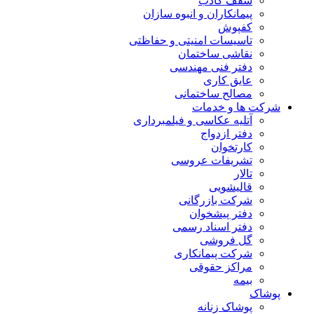
سقف کاذب
پیمانکاران و انبوه سازان
کفپوش
تاسیسات امنیتی و حفاظتی
نقاشی ساختمان
دفتر فنی مهندسی
عایق کاری
مصالح ساختمانی
شرکت ها و خدمات
آتلیه عکاسی و فیلمبرداری
دفتر ازدواج
کارتخوان
تشریفات عروسی
تالار
قالیشویی
شرکت بازرگانی
دفتر پیشخوان
دفتر اسناد رسمی
گل فروشی
شرکت پیمانکاری
مراکز حقوقی
بیمه
پوشاک
پوشاک زنانه