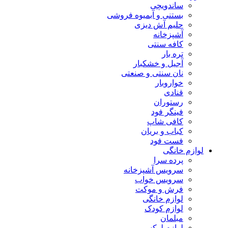
ساندویچی
بستنی و آبمیوه فروشی
حلیم آش دیزی
آشپزخانه
کافه سنتی
تره بار
آجیل و خشکبار
نان سنتی و صنعتی
خواروبار
قنادی
رستوران
فینگر فود
کافی شاپ
کباب و بریان
فست فود
لوازم خانگی
پرده سرا
سرویس آشپزخانه
سرویس خواب
فرش و موکت
لوازم خانگی
لوازم کودک
مبلمان
لوازم لوکس