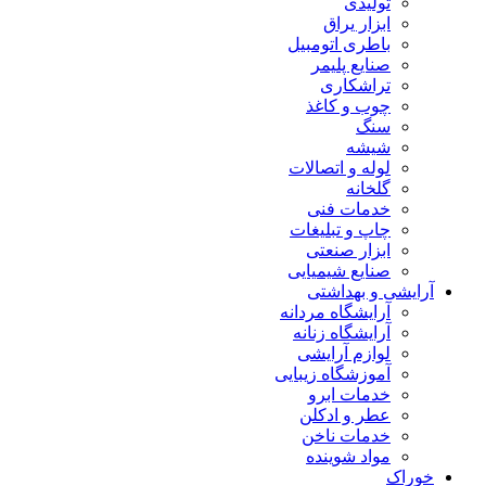
تولیدی
ابزار یراق
باطری اتومبیل
صنایع پلیمر
تراشکاری
چوب و کاغذ
سنگ
شیشه
لوله و اتصالات
گلخانه
خدمات فنی
چاپ و تبلیغات
ابزار صنعتی
صنایع شیمیایی
آرایشی و بهداشتی
آرایشگاه مردانه
آرایشگاه زنانه
لوازم آرایشی
آموزشگاه زیبایی
خدمات ابرو
عطر و ادکلن
خدمات ناخن
مواد شوینده
خوراک