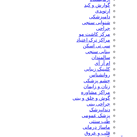
گوارش و کبد
ارتوپدی
دامپزشکی
شنوایی سنجی
جراحی
مرکز کاشت مو
مراکز ترک اعتیاد
سی تی اسکن
بینایی سنجی
سالمندان
ام آر آی
کلینیک زیبایی
روانشناس
چشم پزشکی
زنان و زایمان
مراکز مشاوره
گوش و حلق و بینی
جراحی بینی
دندانپزشک
پزشک عمومی
طب سنتی
ماساژ درمانی
قلب و عروق