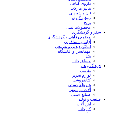
داروی گیاهی
هایپر مارکت
نان و شیرینی
روغن گیری
برنج
محصولات لبنی
سفر و گردشگری
مجتمع رفاهی و گردشگری
آژانس مسافرتی
اماکن دیدنی و تفریحی
مهمانسرا و اقامتگاه
هتل
مسافرخانه
فرهنگ و هنر
نقاشی
لوازم تحریر
کتابفروشی
هنرهای دستی
آلات موسیقی
صنایع دستی
صنعت و تولید
آهن آلات
کارخانه