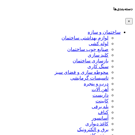
دسته‌بندی‌ها
×
ساختمان و سازه
لوازم بهداشتی ساختمان
لوله کشی
صنایع چوب ساختمان
کلید سازی
بازسازی ساختمان
سنگ کاری
محوطه سازی و فضای سبز
تاسیسات گرمایشی
درب و پنجره
آهن آلات
داربست
کابینت
پله برقی
کناف
آسانسور
کاغذ دیواری
برق و الکترونیک