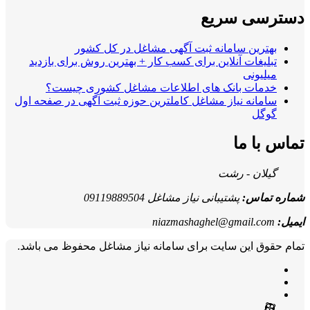
دسترسی سریع
بهترین سامانه ثبت آگهی مشاغل در کل کشور
تبلیغات آنلاین برای کسب کار + بهترین روش برای بازدید
میلیونی
خدمات بانک های اطلاعات مشاغل کشوری چیست؟
سامانه نیاز مشاغل کاملترین حوزه ثبت آگهی در صفحه اول
گوگل
تماس با ما
گیلان - رشت
شماره تماس:
پشتیبانی نیاز مشاغل 09119889504
ایمیل:
niazmashaghel@gmail.com
تمام حقوق این سایت برای سامانه نیاز مشاغل محفوظ می باشد.