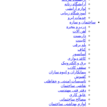
آرایشگاه زنانه
لوازم آرایشی
آموزشگاه زیبایی
خدمات ابرو
ساختمان و سازه
درب و پنجره
آهن آلات
داربست
کابینت
پله برقی
کناف
آسانسور
کاغذ دیواری
برق و الکترونیک
سقف کاذب
پیمانکاران و انبوه سازان
کفپوش
تاسیسات امنیتی و حفاظتی
نقاشی ساختمان
دفتر فنی مهندسی
عایق کاری
مصالح ساختمانی
لوازم بهداشتی ساختمان