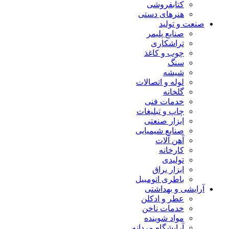
کتابفروشی
هنرهای دستی
صنعت و تولید
صنایع پلیمر
تراشکاری
چوب و کاغذ
سنگ
شیشه
لوله و اتصالات
گلخانه
خدمات فنی
چاپ و تبلیغات
ابزار صنعتی
صنایع شیمیایی
آهن آلات
کارخانه
تولیدی
ابزار یراق
باطری اتومبیل
آرایشی و بهداشتی
عطر و ادکلن
خدمات ناخن
مواد شوینده
آرایشگاه مردانه