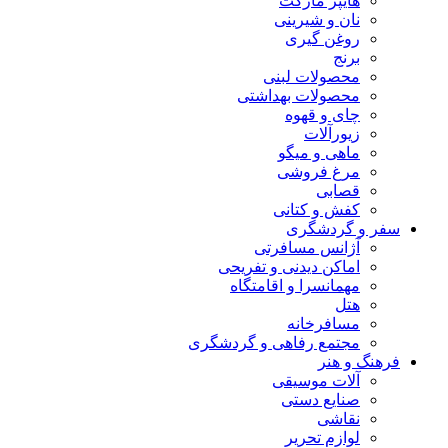
هایپر مارکت
نان و شیرینی
روغن گیری
برنج
محصولات لبنی
محصولات بهداشتی
چای و قهوه
زیورآلات
ماهی و میگو
مرغ فروشی
قصابی
کفش و کتانی
سفر و گردشگری
آژانس مسافرتی
اماکن دیدنی و تفریحی
مهمانسرا و اقامتگاه
هتل
مسافرخانه
مجتمع رفاهی و گردشگری
فرهنگ و هنر
آلات موسیقی
صنایع دستی
نقاشی
لوازم تحریر