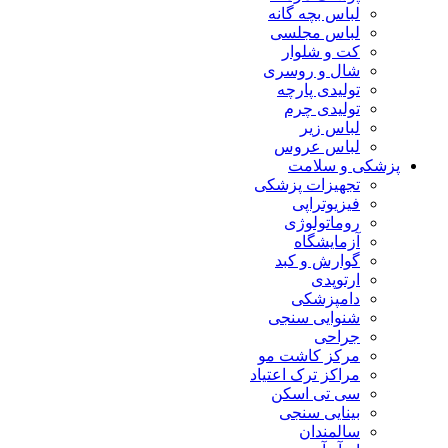
لباس بچه گانه
لباس مجلسی
کت و شلوار
شال و روسری
تولیدی پارچه
تولیدی چرم
لباس زیر
لباس عروس
پزشکی و سلامت
تجهیزات پزشکی
فیزیوتراپی
روماتولوژی
آزمایشگاه
گوارش و کبد
ارتوپدی
دامپزشکی
شنوایی سنجی
جراحی
مرکز کاشت مو
مراکز ترک اعتیاد
سی تی اسکن
بینایی سنجی
سالمندان