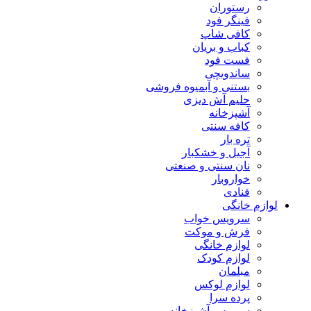
رستوران
فینگر فود
کافی شاپ
کباب و بریان
فست فود
ساندویچی
بستنی و آبمیوه فروشی
حلیم آش دیزی
آشپزخانه
کافه سنتی
تره بار
آجیل و خشکبار
نان سنتی و صنعتی
خواروبار
قنادی
لوازم خانگی
سرویس خواب
فرش و موکت
لوازم خانگی
لوازم کودک
مبلمان
لوازم لوکس
پرده سرا
سرویس آشپزخانه