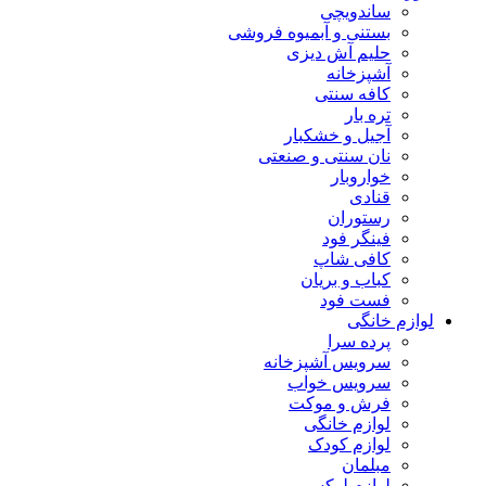
ساندویچی
بستنی و آبمیوه فروشی
حلیم آش دیزی
آشپزخانه
کافه سنتی
تره بار
آجیل و خشکبار
نان سنتی و صنعتی
خواروبار
قنادی
رستوران
فینگر فود
کافی شاپ
کباب و بریان
فست فود
لوازم خانگی
پرده سرا
سرویس آشپزخانه
سرویس خواب
فرش و موکت
لوازم خانگی
لوازم کودک
مبلمان
لوازم لوکس