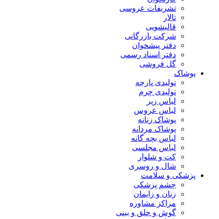
تشریفات عروسی
تالار
قالیشویی
شرکت بازرگانی
دفتر پیشخوان
دفتر اسناد رسمی
گل فروشی
پوشاک
تولیدی پارچه
تولیدی چرم
لباس زیر
لباس عروس
پوشاک زنانه
پوشاک مردانه
لباس بچه گانه
لباس مجلسی
کت و شلوار
شال و روسری
پزشکی و سلامت
چشم پزشکی
زنان و زایمان
مراکز مشاوره
گوش و حلق و بینی