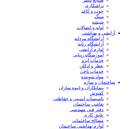
صنایع پلیمر
تراشکاری
چوب و کاغذ
سنگ
شیشه
لوله و اتصالات
آرایشی و بهداشتی
آرایشگاه مردانه
آرایشگاه زنانه
لوازم آرایشی
آموزشگاه زیبایی
خدمات ابرو
عطر و ادکلن
خدمات ناخن
مواد شوینده
ساختمان و سازه
پیمانکاران و انبوه سازان
کفپوش
تاسیسات امنیتی و حفاظتی
نقاشی ساختمان
دفتر فنی مهندسی
عایق کاری
مصالح ساختمانی
لوازم بهداشتی ساختمان