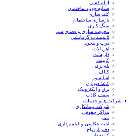
لوله کشی
صنایع چوب ساختمان
کلید سازی
بازسازی ساختمان
سنگ کاری
محوطه سازی و فضای سبز
تاسیسات گرمایشی
درب و پنجره
آهن آلات
داربست
کابینت
پله برقی
کناف
آسانسور
کاغذ دیواری
برق و الکترونیک
سقف کاذب
شرکت ها و خدمات
شرکت پیمانکاری
مراکز حقوقی
بیمه
آتلیه عکاسی و فیلمبرداری
دفتر ازدواج
کارتخوان