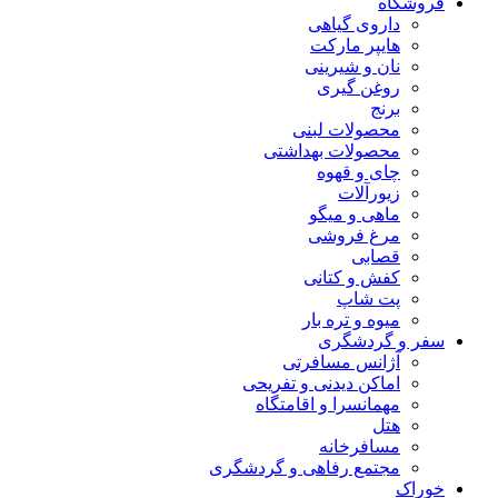
فروشگاه
داروی گیاهی
هایپر مارکت
نان و شیرینی
روغن گیری
برنج
محصولات لبنی
محصولات بهداشتی
چای و قهوه
زیورآلات
ماهی و میگو
مرغ فروشی
قصابی
کفش و کتانی
پت شاپ
میوه و تره بار
سفر و گردشگری
آژانس مسافرتی
اماکن دیدنی و تفریحی
مهمانسرا و اقامتگاه
هتل
مسافرخانه
مجتمع رفاهی و گردشگری
خوراک