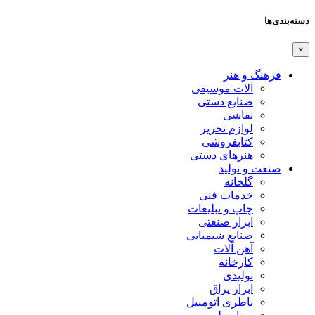
دسته‌بندی‌ها
×
فرهنگ و هنر
آلات موسیقی
صنایع دستی
نقاشی
لوازم تحریر
کتابفروشی
هنرهای دستی
صنعت و تولید
گلخانه
خدمات فنی
چاپ و تبلیغات
ابزار صنعتی
صنایع شیمیایی
آهن آلات
کارخانه
تولیدی
ابزار یراق
باطری اتومبیل