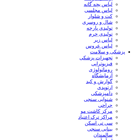
لباس بچه گانه
لباس مجلسی
کت و شلوار
شال و روسری
تولیدی پارچه
تولیدی چرم
لباس زیر
لباس عروس
پزشکی و سلامت
تجهیزات پزشکی
فیزیوتراپی
روماتولوژی
آزمایشگاه
گوارش و کبد
ارتوپدی
دامپزشکی
شنوایی سنجی
جراحی
مرکز کاشت مو
مراکز ترک اعتیاد
سی تی اسکن
بینایی سنجی
سالمندان