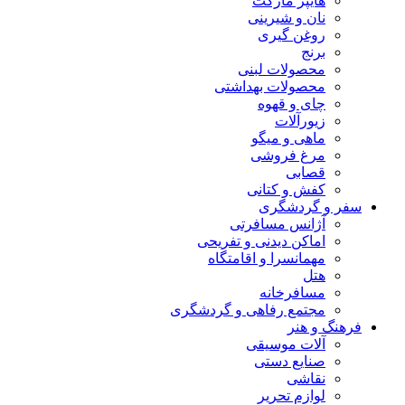
هایپر مارکت
نان و شیرینی
روغن گیری
برنج
محصولات لبنی
محصولات بهداشتی
چای و قهوه
زیورآلات
ماهی و میگو
مرغ فروشی
قصابی
کفش و کتانی
سفر و گردشگری
آژانس مسافرتی
اماکن دیدنی و تفریحی
مهمانسرا و اقامتگاه
هتل
مسافرخانه
مجتمع رفاهی و گردشگری
فرهنگ و هنر
آلات موسیقی
صنایع دستی
نقاشی
لوازم تحریر