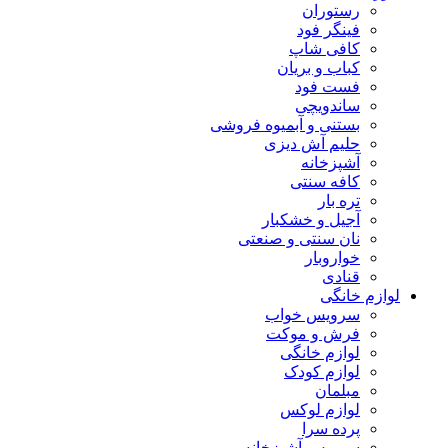
رستوران
فینگر فود
کافی شاپ
کباب و بریان
فست فود
ساندویچی
بستنی و آبمیوه فروشی
حلیم آش دیزی
آشپزخانه
کافه سنتی
تره بار
آجیل و خشکبار
نان سنتی و صنعتی
خواروبار
قنادی
لوازم خانگی
سرویس خواب
فرش و موکت
لوازم خانگی
لوازم کودک
مبلمان
لوازم لوکس
پرده سرا
سرویس آشپزخانه