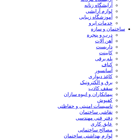
آرایشگاه زنانه
لوازم آرایشی
آموزشگاه زیبایی
خدمات ابرو
ساختمان و سازه
درب و پنجره
آهن آلات
داربست
کابینت
پله برقی
کناف
آسانسور
کاغذ دیواری
برق و الکترونیک
سقف کاذب
پیمانکاران و انبوه سازان
کفپوش
تاسیسات امنیتی و حفاظتی
نقاشی ساختمان
دفتر فنی مهندسی
عایق کاری
مصالح ساختمانی
لوازم بهداشتی ساختمان