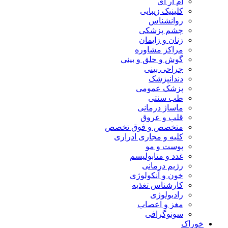
ام آر آی
کلینیک زیبایی
روانشناس
چشم پزشکی
زنان و زایمان
مراکز مشاوره
گوش و حلق و بینی
جراحی بینی
دندانپزشک
پزشک عمومی
طب سنتی
ماساژ درمانی
قلب و عروق
متخصص و فوق تخصص
کلیه و مجاری ادراری
پوست و مو
غدد و متابولیسم
رژیم درمانی
خون و آنکولوژی
کارشناس تغذیه
رادیولوژی
مغز و اعصاب
سونوگرافی
خوراک