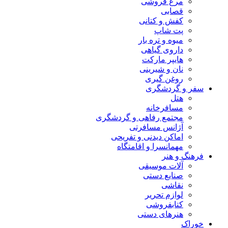
مرغ فروشی
قصابی
کفش و کتانی
پت شاپ
میوه و تره بار
داروی گیاهی
هایپر مارکت
نان و شیرینی
روغن گیری
سفر و گردشگری
هتل
مسافرخانه
مجتمع رفاهی و گردشگری
آژانس مسافرتی
اماکن دیدنی و تفریحی
مهمانسرا و اقامتگاه
فرهنگ و هنر
آلات موسیقی
صنایع دستی
نقاشی
لوازم تحریر
کتابفروشی
هنرهای دستی
خوراک