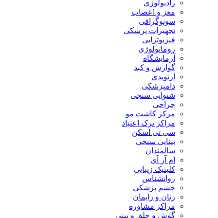
رادیولوژی
مغز و اعصاب
سونوگرافی
تجهیزات پزشکی
فیزیوتراپی
روماتولوژی
آزمایشگاه
گوارش و کبد
ارتوپدی
دامپزشکی
شنوایی سنجی
جراحی
مرکز کاشت مو
مراکز ترک اعتیاد
سی تی اسکن
بینایی سنجی
سالمندان
ام آر آی
کلینیک زیبایی
روانشناس
چشم پزشکی
زنان و زایمان
مراکز مشاوره
گوش و حلق و بینی