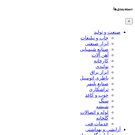
دسته‌بندی‌ها
×
صنعت و تولید
چاپ و تبلیغات
ابزار صنعتی
صنایع شیمیایی
آهن آلات
کارخانه
تولیدی
ابزار یراق
باطری اتومبیل
صنایع پلیمر
تراشکاری
چوب و کاغذ
سنگ
شیشه
لوله و اتصالات
گلخانه
خدمات فنی
آرایشی و بهداشتی