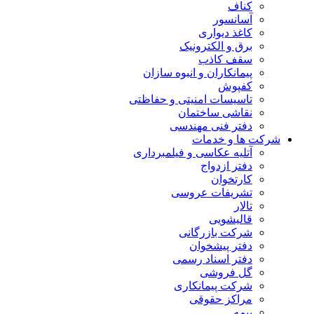
کناف
آسانسور
کاغذ دیواری
برق و الکترونیک
سقف کاذب
پیمانکاران و انبوه سازان
کفپوش
تاسیسات امنیتی و حفاظتی
نقاشی ساختمان
دفتر فنی مهندسی
شرکت ها و خدمات
آتلیه عکاسی و فیلمبرداری
دفتر ازدواج
کارتخوان
تشریفات عروسی
تالار
قالیشویی
شرکت بازرگانی
دفتر پیشخوان
دفتر اسناد رسمی
گل فروشی
شرکت پیمانکاری
مراکز حقوقی
بیمه