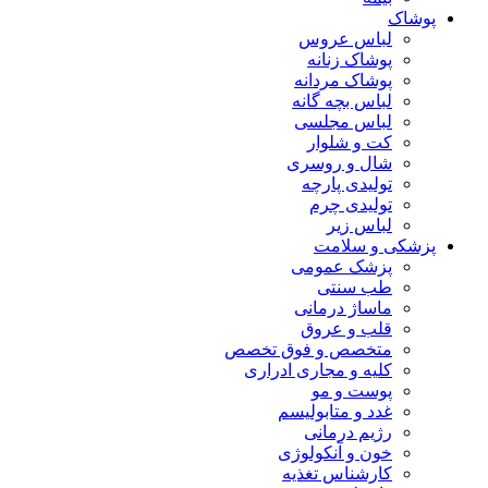
پوشاک
لباس عروس
پوشاک زنانه
پوشاک مردانه
لباس بچه گانه
لباس مجلسی
کت و شلوار
شال و روسری
تولیدی پارچه
تولیدی چرم
لباس زیر
پزشکی و سلامت
پزشک عمومی
طب سنتی
ماساژ درمانی
قلب و عروق
متخصص و فوق تخصص
کلیه و مجاری ادراری
پوست و مو
غدد و متابولیسم
رژیم درمانی
خون و آنکولوژی
کارشناس تغذیه