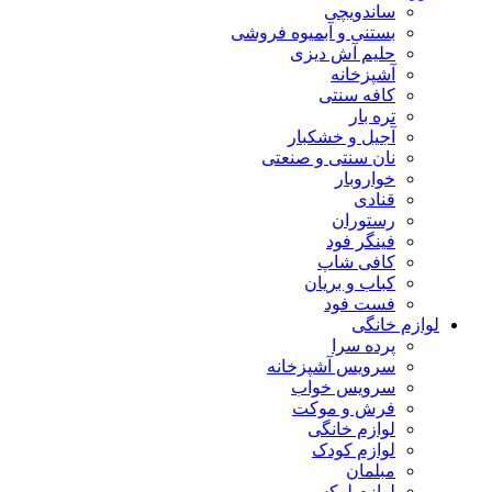
ساندویچی
بستنی و آبمیوه فروشی
حلیم آش دیزی
آشپزخانه
کافه سنتی
تره بار
آجیل و خشکبار
نان سنتی و صنعتی
خواروبار
قنادی
رستوران
فینگر فود
کافی شاپ
کباب و بریان
فست فود
لوازم خانگی
پرده سرا
سرویس آشپزخانه
سرویس خواب
فرش و موکت
لوازم خانگی
لوازم کودک
مبلمان
لوازم لوکس