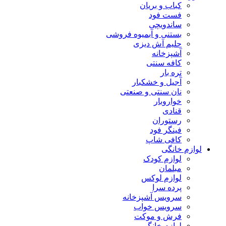
کباب و بریان
فست فود
ساندویچی
بستنی و آبمیوه فروشی
حلیم آش دیزی
آشپزخانه
کافه سنتی
تره بار
آجیل و خشکبار
نان سنتی و صنعتی
خواروبار
قنادی
رستوران
فینگر فود
کافی شاپ
لوازم خانگی
لوازم کودک
مبلمان
لوازم لوکس
پرده سرا
سرویس آشپزخانه
سرویس خواب
فرش و موکت
لوازم خانگی