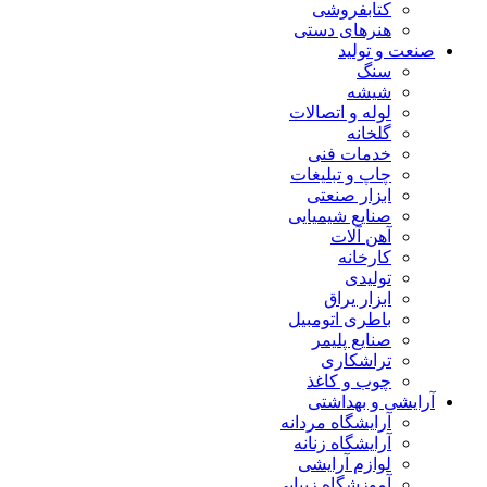
کتابفروشی
هنرهای دستی
صنعت و تولید
سنگ
شیشه
لوله و اتصالات
گلخانه
خدمات فنی
چاپ و تبلیغات
ابزار صنعتی
صنایع شیمیایی
آهن آلات
کارخانه
تولیدی
ابزار یراق
باطری اتومبیل
صنایع پلیمر
تراشکاری
چوب و کاغذ
آرایشی و بهداشتی
آرایشگاه مردانه
آرایشگاه زنانه
لوازم آرایشی
آموزشگاه زیبایی