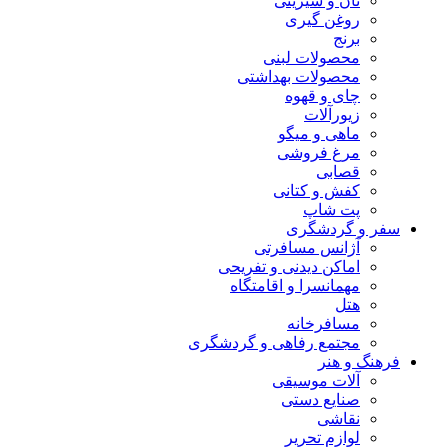
نان و شیرینی
روغن گیری
برنج
محصولات لبنی
محصولات بهداشتی
چای و قهوه
زیورآلات
ماهی و میگو
مرغ فروشی
قصابی
کفش و کتانی
پت شاپ
سفر و گردشگری
آژانس مسافرتی
اماکن دیدنی و تفریحی
مهمانسرا و اقامتگاه
هتل
مسافرخانه
مجتمع رفاهی و گردشگری
فرهنگ و هنر
آلات موسیقی
صنایع دستی
نقاشی
لوازم تحریر