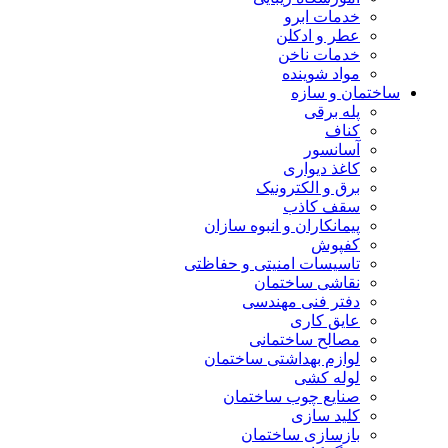
خدمات ابرو
عطر و ادکلن
خدمات ناخن
مواد شوینده
ساختمان و سازه
پله برقی
کناف
آسانسور
کاغذ دیواری
برق و الکترونیک
سقف کاذب
پیمانکاران و انبوه سازان
کفپوش
تاسیسات امنیتی و حفاظتی
نقاشی ساختمان
دفتر فنی مهندسی
عایق کاری
مصالح ساختمانی
لوازم بهداشتی ساختمان
لوله کشی
صنایع چوب ساختمان
کلید سازی
بازسازی ساختمان