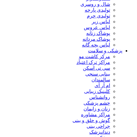
شال و روسری
تولیدی پارچه
تولیدی چرم
لباس زیر
لباس عروس
پوشاک زنانه
پوشاک مردانه
لباس بچه گانه
پزشکی و سلامت
مرکز کاشت مو
مراکز ترک اعتیاد
سی تی اسکن
بینایی سنجی
سالمندان
ام آر آی
کلینیک زیبایی
روانشناس
چشم پزشکی
زنان و زایمان
مراکز مشاوره
گوش و حلق و بینی
جراحی بینی
دندانپزشک