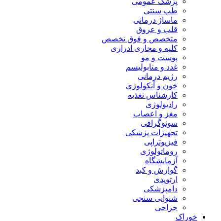
پزشک عمومی
طب سنتی
ماساژ درمانی
قلب و عروق
متخصص و فوق تخصص
کلیه و مجاری ادراری
پوست و مو
غدد و متابولیسم
رژیم درمانی
خون و آنکولوژی
کارشناس تغذیه
رادیولوژی
مغز و اعصاب
سونوگرافی
تجهیزات پزشکی
فیزیوتراپی
روماتولوژی
آزمایشگاه
گوارش و کبد
ارتوپدی
دامپزشکی
شنوایی سنجی
جراحی
خوراک