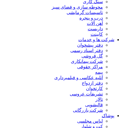
سنگ کاری
محوطه سازی و فضای سبز
تاسیسات گرمایشی
درب و پنجره
آهن آلات
داربست
کابینت
شرکت ها و خدمات
دفتر پیشخوان
دفتر اسناد رسمی
گل فروشی
شرکت پیمانکاری
مراکز حقوقی
بیمه
آتلیه عکاسی و فیلمبرداری
دفتر ازدواج
کارتخوان
تشریفات عروسی
تالار
قالیشویی
شرکت بازرگانی
پوشاک
لباس مجلسی
کت و شلوار