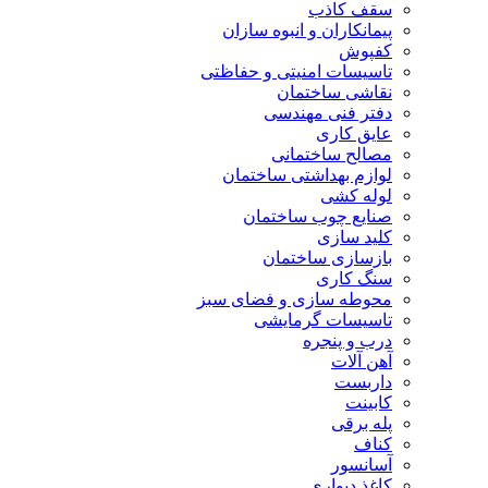
سقف کاذب
پیمانکاران و انبوه سازان
کفپوش
تاسیسات امنیتی و حفاظتی
نقاشی ساختمان
دفتر فنی مهندسی
عایق کاری
مصالح ساختمانی
لوازم بهداشتی ساختمان
لوله کشی
صنایع چوب ساختمان
کلید سازی
بازسازی ساختمان
سنگ کاری
محوطه سازی و فضای سبز
تاسیسات گرمایشی
درب و پنجره
آهن آلات
داربست
کابینت
پله برقی
کناف
آسانسور
کاغذ دیواری