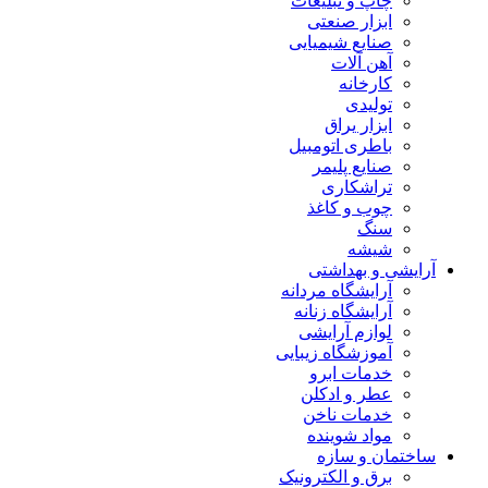
چاپ و تبلیغات
ابزار صنعتی
صنایع شیمیایی
آهن آلات
کارخانه
تولیدی
ابزار یراق
باطری اتومبیل
صنایع پلیمر
تراشکاری
چوب و کاغذ
سنگ
شیشه
آرایشی و بهداشتی
آرایشگاه مردانه
آرایشگاه زنانه
لوازم آرایشی
آموزشگاه زیبایی
خدمات ابرو
عطر و ادکلن
خدمات ناخن
مواد شوینده
ساختمان و سازه
برق و الکترونیک