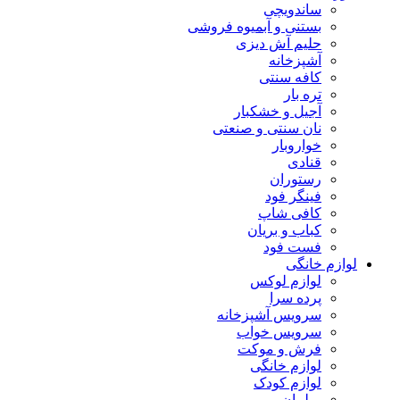
ساندویچی
بستنی و آبمیوه فروشی
حلیم آش دیزی
آشپزخانه
کافه سنتی
تره بار
آجیل و خشکبار
نان سنتی و صنعتی
خواروبار
قنادی
رستوران
فینگر فود
کافی شاپ
کباب و بریان
فست فود
لوازم خانگی
لوازم لوکس
پرده سرا
سرویس آشپزخانه
سرویس خواب
فرش و موکت
لوازم خانگی
لوازم کودک
مبلمان