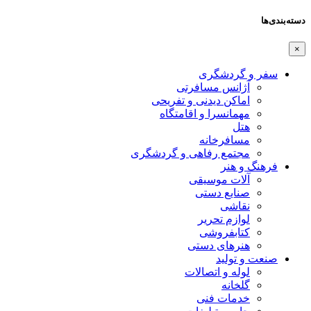
دسته‌بندی‌ها
×
سفر و گردشگری
آژانس مسافرتی
اماکن دیدنی و تفریحی
مهمانسرا و اقامتگاه
هتل
مسافرخانه
مجتمع رفاهی و گردشگری
فرهنگ و هنر
آلات موسیقی
صنایع دستی
نقاشی
لوازم تحریر
کتابفروشی
هنرهای دستی
صنعت و تولید
لوله و اتصالات
گلخانه
خدمات فنی