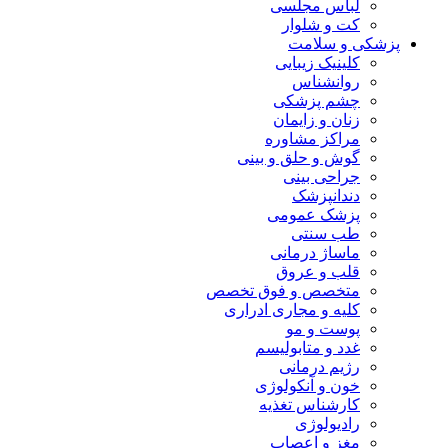
لباس مجلسی
کت و شلوار
پزشکی و سلامت
کلینیک زیبایی
روانشناس
چشم پزشکی
زنان و زایمان
مراکز مشاوره
گوش و حلق و بینی
جراحی بینی
دندانپزشک
پزشک عمومی
طب سنتی
ماساژ درمانی
قلب و عروق
متخصص و فوق تخصص
کلیه و مجاری ادراری
پوست و مو
غدد و متابولیسم
رژیم درمانی
خون و آنکولوژی
کارشناس تغذیه
رادیولوژی
مغز و اعصاب