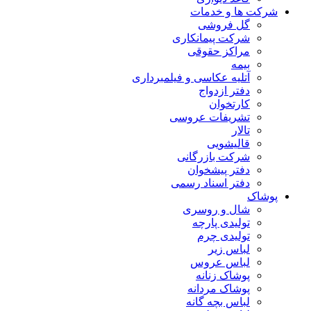
شرکت ها و خدمات
گل فروشی
شرکت پیمانکاری
مراکز حقوقی
بیمه
آتلیه عکاسی و فیلمبرداری
دفتر ازدواج
کارتخوان
تشریفات عروسی
تالار
قالیشویی
شرکت بازرگانی
دفتر پیشخوان
دفتر اسناد رسمی
پوشاک
شال و روسری
تولیدی پارچه
تولیدی چرم
لباس زیر
لباس عروس
پوشاک زنانه
پوشاک مردانه
لباس بچه گانه