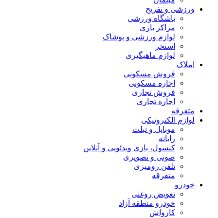
ورزشی و تفریح
باشگاه ورزشی
مراکز بازی
لوازم ورزشی و پوشاک
استخر
لوازم ماهیگیری
املاک
فروش مسکونی
اجاره مسکونی
فروش تجاری
اجاره تجاری
متفرقه
لوازم الکترونیکی
موبایل و تبلت
رایانه
کنسول، بازی‌ ویدئویی و آنلاین
صوتی و تصویری
تلفن رومیزی
متفرقه
خودرو
تعویض روغنی
خودرو منطقه آزاد
کارواش