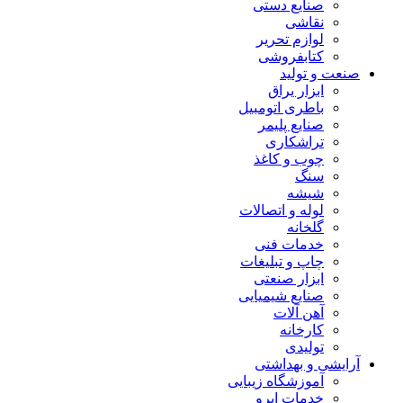
صنایع دستی
نقاشی
لوازم تحریر
کتابفروشی
صنعت و تولید
ابزار یراق
باطری اتومبیل
صنایع پلیمر
تراشکاری
چوب و کاغذ
سنگ
شیشه
لوله و اتصالات
گلخانه
خدمات فنی
چاپ و تبلیغات
ابزار صنعتی
صنایع شیمیایی
آهن آلات
کارخانه
تولیدی
آرایشی و بهداشتی
آموزشگاه زیبایی
خدمات ابرو