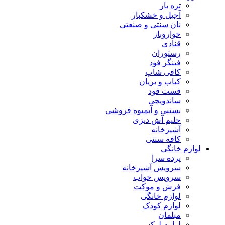
تره بار
آجیل و خشکبار
نان سنتی و صنعتی
خواروبار
قنادی
رستوران
فینگر فود
کافی شاپ
کباب و بریان
فست فود
ساندویچی
بستنی و آبمیوه فروشی
حلیم آش دیزی
آشپزخانه
کافه سنتی
لوازم خانگی
پرده سرا
سرویس آشپزخانه
سرویس خواب
فرش و موکت
لوازم خانگی
لوازم کودک
مبلمان
لوازم لوکس