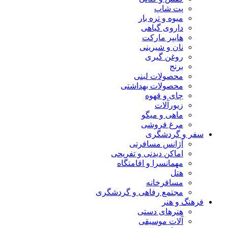
پت شاپ
میوه و تره بار
داروی گیاهی
هایپر مارکت
نان و شیرینی
روغن گیری
برنج
محصولات لبنی
محصولات بهداشتی
چای و قهوه
زیورآلات
ماهی و میگو
مرغ فروشی
سفر و گردشگری
آژانس مسافرتی
اماکن دیدنی و تفریحی
مهمانسرا و اقامتگاه
هتل
مسافرخانه
مجتمع رفاهی و گردشگری
فرهنگ و هنر
هنرهای دستی
آلات موسیقی