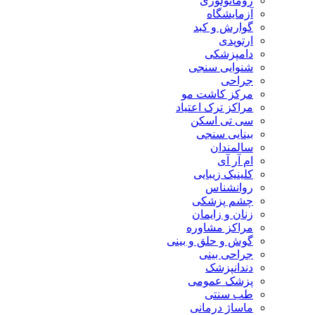
روماتولوژی
آزمایشگاه
گوارش و کبد
ارتوپدی
دامپزشکی
شنوایی سنجی
جراحی
مرکز کاشت مو
مراکز ترک اعتیاد
سی تی اسکن
بینایی سنجی
سالمندان
ام آر آی
کلینیک زیبایی
روانشناس
چشم پزشکی
زنان و زایمان
مراکز مشاوره
گوش و حلق و بینی
جراحی بینی
دندانپزشک
پزشک عمومی
طب سنتی
ماساژ درمانی