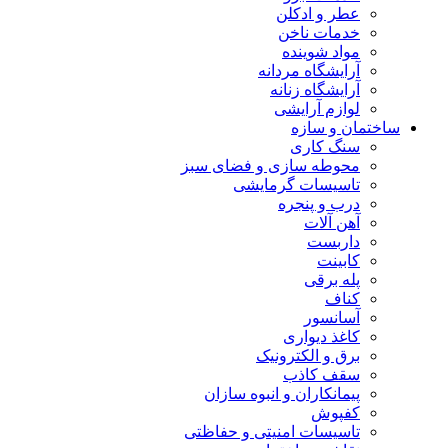
عطر و ادکلن
خدمات ناخن
مواد شوینده
آرایشگاه مردانه
آرایشگاه زنانه
لوازم آرایشی
ساختمان و سازه
سنگ کاری
محوطه سازی و فضای سبز
تاسیسات گرمایشی
درب و پنجره
آهن آلات
داربست
کابینت
پله برقی
کناف
آسانسور
کاغذ دیواری
برق و الکترونیک
سقف کاذب
پیمانکاران و انبوه سازان
کفپوش
تاسیسات امنیتی و حفاظتی