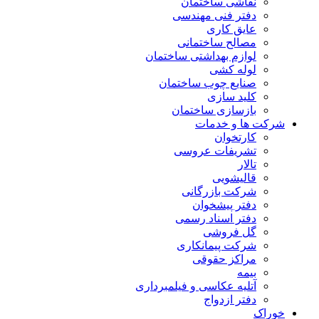
نقاشی ساختمان
دفتر فنی مهندسی
عایق کاری
مصالح ساختمانی
لوازم بهداشتی ساختمان
لوله کشی
صنایع چوب ساختمان
کلید سازی
بازسازی ساختمان
شرکت ها و خدمات
کارتخوان
تشریفات عروسی
تالار
قالیشویی
شرکت بازرگانی
دفتر پیشخوان
دفتر اسناد رسمی
گل فروشی
شرکت پیمانکاری
مراکز حقوقی
بیمه
آتلیه عکاسی و فیلمبرداری
دفتر ازدواج
خوراک