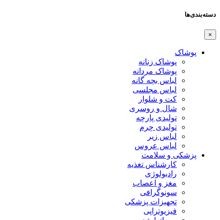
دسته‌بندی‌ها
×
پوشاک
پوشاک زنانه
پوشاک مردانه
لباس بچه گانه
لباس مجلسی
کت و شلوار
شال و روسری
تولیدی پارچه
تولیدی چرم
لباس زیر
لباس عروس
پزشکی و سلامت
کارشناس تغذیه
رادیولوژی
مغز و اعصاب
سونوگرافی
تجهیزات پزشکی
فیزیوتراپی