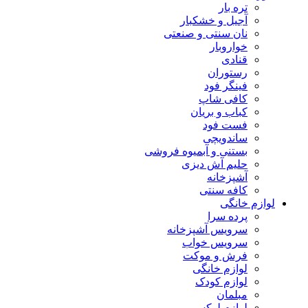
تره بار
آجیل و خشکبار
نان سنتی و صنعتی
خواروبار
قنادی
رستوران
فینگر فود
کافی شاپ
کباب و بریان
فست فود
ساندویچی
بستنی و آبمیوه فروشی
حلیم آش دیزی
آشپزخانه
کافه سنتی
لوازم خانگی
پرده سرا
سرویس آشپزخانه
سرویس خواب
فرش و موکت
لوازم خانگی
لوازم کودک
مبلمان
لوازم لوکس