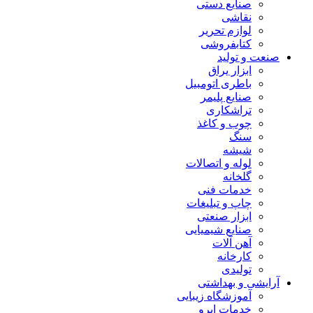
صنایع دستی
نقاشی
لوازم تحریر
کتابفروشی
صنعت و تولید
ابزار یراق
باطری اتومبیل
صنایع پلیمر
تراشکاری
چوب و کاغذ
سنگ
شیشه
لوله و اتصالات
گلخانه
خدمات فنی
چاپ و تبلیغات
ابزار صنعتی
صنایع شیمیایی
آهن آلات
کارخانه
تولیدی
آرایشی و بهداشتی
آموزشگاه زیبایی
خدمات ابرو