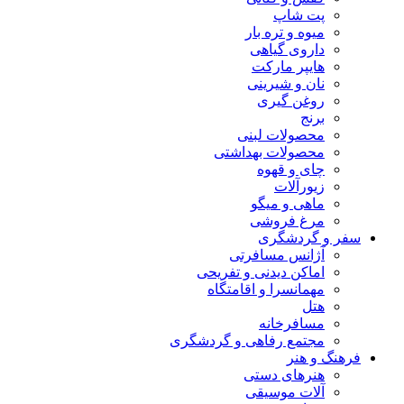
پت شاپ
میوه و تره بار
داروی گیاهی
هایپر مارکت
نان و شیرینی
روغن گیری
برنج
محصولات لبنی
محصولات بهداشتی
چای و قهوه
زیورآلات
ماهی و میگو
مرغ فروشی
سفر و گردشگری
آژانس مسافرتی
اماکن دیدنی و تفریحی
مهمانسرا و اقامتگاه
هتل
مسافرخانه
مجتمع رفاهی و گردشگری
فرهنگ و هنر
هنرهای دستی
آلات موسیقی