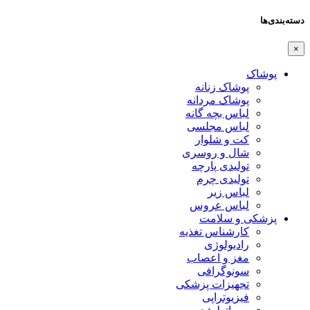
دسته‌بندی‌ها
×
پوشاک
پوشاک زنانه
پوشاک مردانه
لباس بچه گانه
لباس مجلسی
کت و شلوار
شال و روسری
تولیدی پارچه
تولیدی چرم
لباس زیر
لباس عروس
پزشکی و سلامت
کارشناس تغذیه
رادیولوژی
مغز و اعصاب
سونوگرافی
تجهیزات پزشکی
فیزیوتراپی