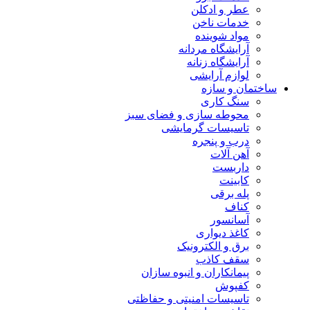
عطر و ادکلن
خدمات ناخن
مواد شوینده
آرایشگاه مردانه
آرایشگاه زنانه
لوازم آرایشی
ساختمان و سازه
سنگ کاری
محوطه سازی و فضای سبز
تاسیسات گرمایشی
درب و پنجره
آهن آلات
داربست
کابینت
پله برقی
کناف
آسانسور
کاغذ دیواری
برق و الکترونیک
سقف کاذب
پیمانکاران و انبوه سازان
کفپوش
تاسیسات امنیتی و حفاظتی