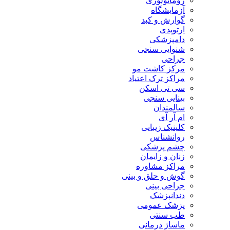
روماتولوژی
آزمایشگاه
گوارش و کبد
ارتوپدی
دامپزشکی
شنوایی سنجی
جراحی
مرکز کاشت مو
مراکز ترک اعتیاد
سی تی اسکن
بینایی سنجی
سالمندان
ام آر آی
کلینیک زیبایی
روانشناس
چشم پزشکی
زنان و زایمان
مراکز مشاوره
گوش و حلق و بینی
جراحی بینی
دندانپزشک
پزشک عمومی
طب سنتی
ماساژ درمانی