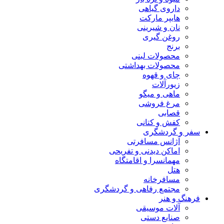
داروی گیاهی
هایپر مارکت
نان و شیرینی
روغن گیری
برنج
محصولات لبنی
محصولات بهداشتی
چای و قهوه
زیورآلات
ماهی و میگو
مرغ فروشی
قصابی
کفش و کتانی
سفر و گردشگری
آژانس مسافرتی
اماکن دیدنی و تفریحی
مهمانسرا و اقامتگاه
هتل
مسافرخانه
مجتمع رفاهی و گردشگری
فرهنگ و هنر
آلات موسیقی
صنایع دستی