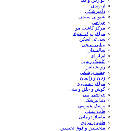
گوارش و کبد
ارتوپدی
دامپزشکی
شنوایی سنجی
جراحی
مرکز کاشت مو
مراکز ترک اعتیاد
سی تی اسکن
بینایی سنجی
سالمندان
ام آر آی
کلینیک زیبایی
روانشناس
چشم پزشکی
زنان و زایمان
مراکز مشاوره
گوش و حلق و بینی
جراحی بینی
دندانپزشک
پزشک عمومی
طب سنتی
ماساژ درمانی
قلب و عروق
متخصص و فوق تخصص