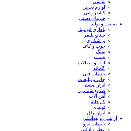
نقاشی
لوازم تحریر
کتابفروشی
هنرهای دستی
صنعت و تولید
باطری اتومبیل
صنایع پلیمر
تراشکاری
چوب و کاغذ
سنگ
شیشه
لوله و اتصالات
گلخانه
خدمات فنی
چاپ و تبلیغات
ابزار صنعتی
صنایع شیمیایی
آهن آلات
کارخانه
تولیدی
ابزار یراق
آرایشی و بهداشتی
خدمات ابرو
عطر و ادکلن