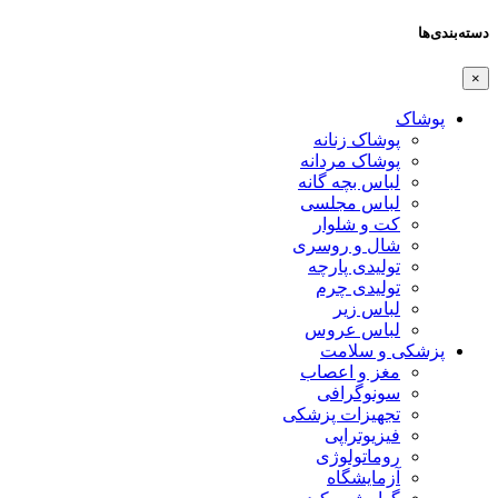
دسته‌بندی‌ها
×
پوشاک
پوشاک زنانه
پوشاک مردانه
لباس بچه گانه
لباس مجلسی
کت و شلوار
شال و روسری
تولیدی پارچه
تولیدی چرم
لباس زیر
لباس عروس
پزشکی و سلامت
مغز و اعصاب
سونوگرافی
تجهیزات پزشکی
فیزیوتراپی
روماتولوژی
آزمایشگاه