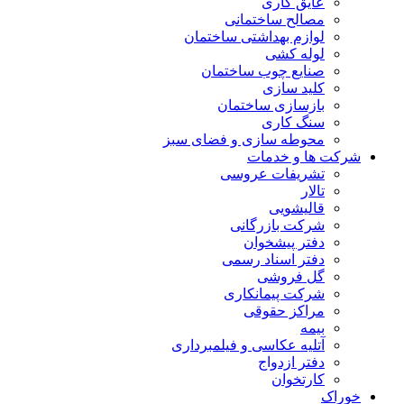
عایق کاری
مصالح ساختمانی
لوازم بهداشتی ساختمان
لوله کشی
صنایع چوب ساختمان
کلید سازی
بازسازی ساختمان
سنگ کاری
محوطه سازی و فضای سبز
شرکت ها و خدمات
تشریفات عروسی
تالار
قالیشویی
شرکت بازرگانی
دفتر پیشخوان
دفتر اسناد رسمی
گل فروشی
شرکت پیمانکاری
مراکز حقوقی
بیمه
آتلیه عکاسی و فیلمبرداری
دفتر ازدواج
کارتخوان
خوراک