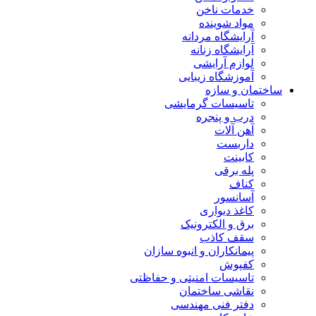
خدمات ناخن
مواد شوینده
آرایشگاه مردانه
آرایشگاه زنانه
لوازم آرایشی
آموزشگاه زیبایی
ساختمان و سازه
تاسیسات گرمایشی
درب و پنجره
آهن آلات
داربست
کابینت
پله برقی
کناف
آسانسور
کاغذ دیواری
برق و الکترونیک
سقف کاذب
پیمانکاران و انبوه سازان
کفپوش
تاسیسات امنیتی و حفاظتی
نقاشی ساختمان
دفتر فنی مهندسی