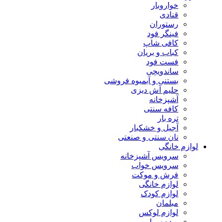
خواروبار
قنادی
رستوران
فینگر فود
کافی شاپ
کباب و بریان
فست فود
ساندویچی
بستنی و آبمیوه فروشی
حلیم آش دیزی
آشپزخانه
کافه سنتی
تره بار
آجیل و خشکبار
نان سنتی و صنعتی
لوازم خانگی
سرویس آشپزخانه
سرویس خواب
فرش و موکت
لوازم خانگی
لوازم کودک
مبلمان
لوازم لوکس
پرده سرا