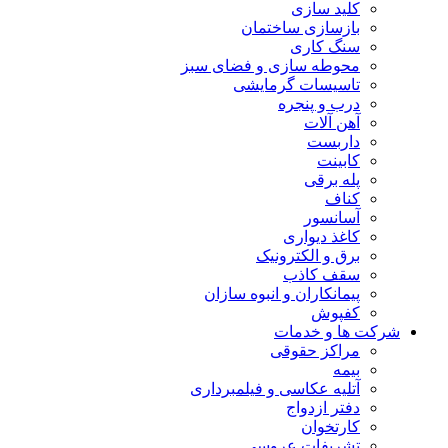
کلید سازی
بازسازی ساختمان
سنگ کاری
محوطه سازی و فضای سبز
تاسیسات گرمایشی
درب و پنجره
آهن آلات
داربست
کابینت
پله برقی
کناف
آسانسور
کاغذ دیواری
برق و الکترونیک
سقف کاذب
پیمانکاران و انبوه سازان
کفپوش
شرکت ها و خدمات
مراکز حقوقی
بیمه
آتلیه عکاسی و فیلمبرداری
دفتر ازدواج
کارتخوان
تشریفات عروسی