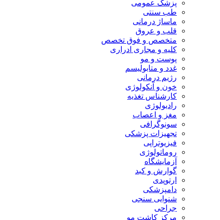
پزشک عمومی
طب سنتی
ماساژ درمانی
قلب و عروق
متخصص و فوق تخصص
کلیه و مجاری ادراری
پوست و مو
غدد و متابولیسم
رژیم درمانی
خون و آنکولوژی
کارشناس تغذیه
رادیولوژی
مغز و اعصاب
سونوگرافی
تجهیزات پزشکی
فیزیوتراپی
روماتولوژی
آزمایشگاه
گوارش و کبد
ارتوپدی
دامپزشکی
شنوایی سنجی
جراحی
مرکز کاشت مو