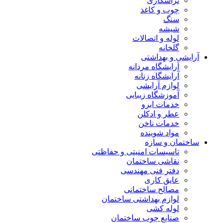
تراشکاری
چوب و کاغذ
سنگ
شیشه
لوله و اتصالات
گلخانه
آرایشی و بهداشتی
آرایشگاه مردانه
آرایشگاه زنانه
لوازم آرایشی
آموزشگاه زیبایی
خدمات ابرو
عطر و ادکلن
خدمات ناخن
مواد شوینده
ساختمان و سازه
تاسیسات امنیتی و حفاظتی
نقاشی ساختمان
دفتر فنی مهندسی
عایق کاری
مصالح ساختمانی
لوازم بهداشتی ساختمان
لوله کشی
صنایع چوب ساختمان