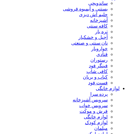
ساندویچی
بستنی و آبمیوه فروشی
حلیم آش دیزی
آشپزخانه
کافه سنتی
تره بار
آجیل و خشکبار
نان سنتی و صنعتی
خواروبار
قنادی
رستوران
فینگر فود
کافی شاپ
کباب و بریان
فست فود
لوازم خانگی
پرده سرا
سرویس آشپزخانه
سرویس خواب
فرش و موکت
لوازم خانگی
لوازم کودک
مبلمان
لوازم لوکس