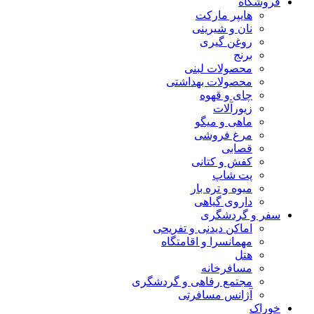
فروشگاه
هایپر مارکت
نان و شیرینی
روغن گیری
برنج
محصولات لبنی
محصولات بهداشتی
چای و قهوه
زیورآلات
ماهی و میگو
مرغ فروشی
قصابی
کفش و کتانی
پت شاپ
میوه و تره بار
داروی گیاهی
سفر و گردشگری
اماکن دیدنی و تفریحی
مهمانسرا و اقامتگاه
هتل
مسافرخانه
مجتمع رفاهی و گردشگری
آژانس مسافرتی
خوراک