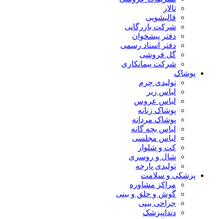
تالار
قالیشویی
شرکت بازرگانی
دفتر پیشخوان
دفتر اسناد رسمی
گل فروشی
شرکت پیمانکاری
پوشاک
تولیدی چرم
لباس زیر
لباس عروس
پوشاک زنانه
پوشاک مردانه
لباس بچه گانه
لباس مجلسی
کت و شلوار
شال و روسری
تولیدی پارچه
پزشکی و سلامت
مراکز مشاوره
گوش و حلق و بینی
جراحی بینی
دندانپزشک