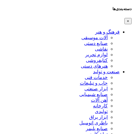
دسته‌بندی‌ها
×
فرهنگ و هنر
آلات موسیقی
صنایع دستی
نقاشی
لوازم تحریر
کتابفروشی
هنرهای دستی
صنعت و تولید
خدمات فنی
چاپ و تبلیغات
ابزار صنعتی
صنایع شیمیایی
آهن آلات
کارخانه
تولیدی
ابزار یراق
باطری اتومبیل
صنایع پلیمر