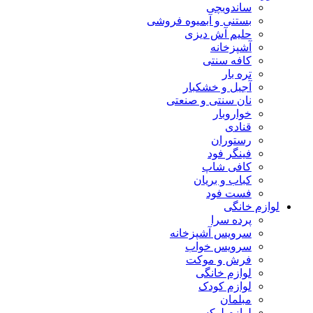
ساندویچی
بستنی و آبمیوه فروشی
حلیم آش دیزی
آشپزخانه
کافه سنتی
تره بار
آجیل و خشکبار
نان سنتی و صنعتی
خواروبار
قنادی
رستوران
فینگر فود
کافی شاپ
کباب و بریان
فست فود
لوازم خانگی
پرده سرا
سرویس آشپزخانه
سرویس خواب
فرش و موکت
لوازم خانگی
لوازم کودک
مبلمان
لوازم لوکس