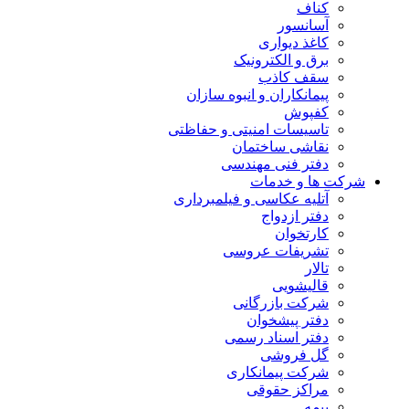
کناف
آسانسور
کاغذ دیواری
برق و الکترونیک
سقف کاذب
پیمانکاران و انبوه سازان
کفپوش
تاسیسات امنیتی و حفاظتی
نقاشی ساختمان
دفتر فنی مهندسی
شرکت ها و خدمات
آتلیه عکاسی و فیلمبرداری
دفتر ازدواج
کارتخوان
تشریفات عروسی
تالار
قالیشویی
شرکت بازرگانی
دفتر پیشخوان
دفتر اسناد رسمی
گل فروشی
شرکت پیمانکاری
مراکز حقوقی
بیمه