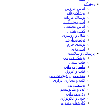
پوشاک
لباس عروس
پوشاک زنانه
پوشاک مردانه
لباس بچه گانه
لباس مجلسی
کت و شلوار
شال و روسری
تولیدی پارچه
تولیدی چرم
لباس زیر
پزشکی و سلامت
پزشک عمومی
طب سنتی
ماساژ درمانی
قلب و عروق
متخصص و فوق تخصص
کلیه و مجاری ادراری
پوست و مو
غدد و متابولیسم
رژیم درمانی
خون و آنکولوژی
کارشناس تغذیه