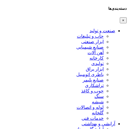
دسته‌بندی‌ها
×
صنعت و تولید
چاپ و تبلیغات
ابزار صنعتی
صنایع شیمیایی
آهن آلات
کارخانه
تولیدی
ابزار یراق
باطری اتومبیل
صنایع پلیمر
تراشکاری
چوب و کاغذ
سنگ
شیشه
لوله و اتصالات
گلخانه
خدمات فنی
آرایشی و بهداشتی