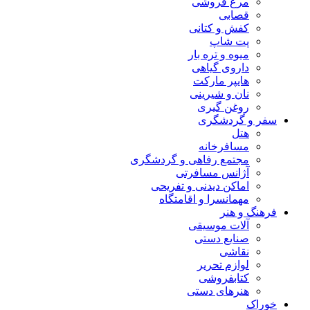
مرغ فروشی
قصابی
کفش و کتانی
پت شاپ
میوه و تره بار
داروی گیاهی
هایپر مارکت
نان و شیرینی
روغن گیری
سفر و گردشگری
هتل
مسافرخانه
مجتمع رفاهی و گردشگری
آژانس مسافرتی
اماکن دیدنی و تفریحی
مهمانسرا و اقامتگاه
فرهنگ و هنر
آلات موسیقی
صنایع دستی
نقاشی
لوازم تحریر
کتابفروشی
هنرهای دستی
خوراک