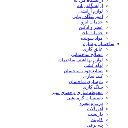
آرایشگاه مردانه
آرایشگاه زنانه
لوازم آرایشی
آموزشگاه زیبایی
خدمات ابرو
عطر و ادکلن
خدمات ناخن
مواد شوینده
ساختمان و سازه
عایق کاری
مصالح ساختمانی
لوازم بهداشتی ساختمان
لوله کشی
صنایع چوب ساختمان
کلید سازی
بازسازی ساختمان
سنگ کاری
محوطه سازی و فضای سبز
تاسیسات گرمایشی
درب و پنجره
آهن آلات
داربست
کابینت
پله برقی