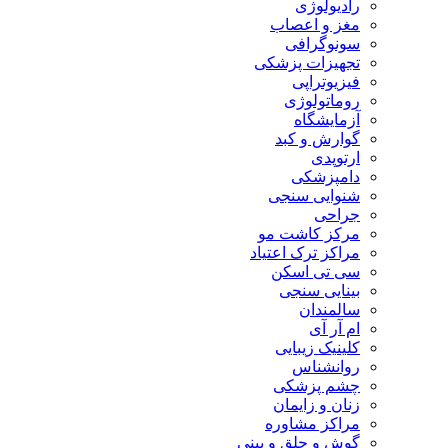
رادیولوژی
مغز و اعصاب
سونوگرافی
تجهیزات پزشکی
فیزیوتراپی
روماتولوژی
آزمایشگاه
گوارش و کبد
ارتوپدی
دامپزشکی
شنوایی سنجی
جراحی
مرکز کاشت مو
مراکز ترک اعتیاد
سی تی اسکن
بینایی سنجی
سالمندان
ام آر آی
کلینیک زیبایی
روانشناس
چشم پزشکی
زنان و زایمان
مراکز مشاوره
گوش و حلق و بینی