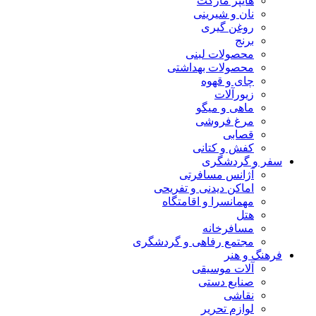
هایپر مارکت
نان و شیرینی
روغن گیری
برنج
محصولات لبنی
محصولات بهداشتی
چای و قهوه
زیورآلات
ماهی و میگو
مرغ فروشی
قصابی
کفش و کتانی
سفر و گردشگری
آژانس مسافرتی
اماکن دیدنی و تفریحی
مهمانسرا و اقامتگاه
هتل
مسافرخانه
مجتمع رفاهی و گردشگری
فرهنگ و هنر
آلات موسیقی
صنایع دستی
نقاشی
لوازم تحریر