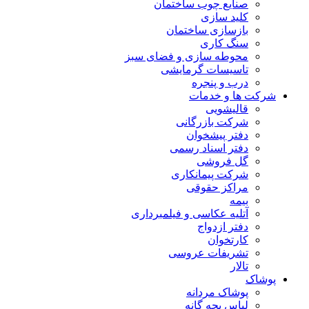
صنایع چوب ساختمان
کلید سازی
بازسازی ساختمان
سنگ کاری
محوطه سازی و فضای سبز
تاسیسات گرمایشی
درب و پنجره
شرکت ها و خدمات
قالیشویی
شرکت بازرگانی
دفتر پیشخوان
دفتر اسناد رسمی
گل فروشی
شرکت پیمانکاری
مراکز حقوقی
بیمه
آتلیه عکاسی و فیلمبرداری
دفتر ازدواج
کارتخوان
تشریفات عروسی
تالار
پوشاک
پوشاک مردانه
لباس بچه گانه