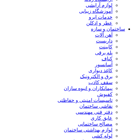
لوازم آرایشی
آموزشگاه زیبایی
خدمات ابرو
عطر و ادکلن
ساختمان و سازه
آهن آلات
داربست
کابینت
پله برقی
کناف
آسانسور
کاغذ دیواری
برق و الکترونیک
سقف کاذب
پیمانکاران و انبوه سازان
کفپوش
تاسیسات امنیتی و حفاظتی
نقاشی ساختمان
دفتر فنی مهندسی
عایق کاری
مصالح ساختمانی
لوازم بهداشتی ساختمان
لوله کشی