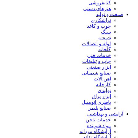
کتابفروشی
هنرهای دستی
صنعت و تولید
تراشکاری
چوب و کاغذ
سنگ
شیشه
لوله و اتصالات
گلخانه
خدمات فنی
چاپ و تبلیغات
ابزار صنعتی
صنایع شیمیایی
آهن آلات
کارخانه
تولیدی
ابزار یراق
باطری اتومبیل
صنایع پلیمر
آرایشی و بهداشتی
خدمات ناخن
مواد شوینده
آرایشگاه مردانه
آرایشگاه زنانه