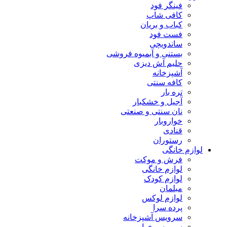
فینگر فود
کافی شاپ
کباب و بریان
فست فود
ساندویچی
بستنی و آبمیوه فروشی
حلیم آش دیزی
آشپزخانه
کافه سنتی
تره بار
آجیل و خشکبار
نان سنتی و صنعتی
خواروبار
قنادی
رستوران
لوازم خانگی
فرش و موکت
لوازم خانگی
لوازم کودک
مبلمان
لوازم لوکس
پرده سرا
سرویس آشپزخانه
سرویس خواب