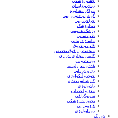
چشم پزشکی
زنان و زایمان
مراکز مشاوره
گوش و حلق و بینی
جراحی بینی
دندانپزشک
پزشک عمومی
طب سنتی
ماساژ درمانی
قلب و عروق
متخصص و فوق تخصص
کلیه و مجاری ادراری
پوست و مو
غدد و متابولیسم
رژیم درمانی
خون و آنکولوژی
کارشناس تغذیه
رادیولوژی
مغز و اعصاب
سونوگرافی
تجهیزات پزشکی
فیزیوتراپی
روماتولوژی
خوراک