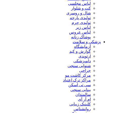
لباس مجلسی
کت و شلوار
شال و روسری
تولیدی پارچه
تولیدی چرم
لباس زیر
لباس عروس
پوشاک زنانه
پزشکی و سلامت
آزمایشگاه
گوارش و کبد
ارتوپدی
دامپزشکی
شنوایی سنجی
جراحی
مرکز کاشت مو
مراکز ترک اعتیاد
سی تی اسکن
بینایی سنجی
سالمندان
ام آر آی
کلینیک زیبایی
روانشناس