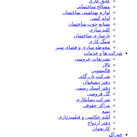
عایق کاری
مصالح ساختمانی
لوازم بهداشتی ساختمان
لوله کشی
صنایع چوب ساختمان
کلید سازی
بازسازی ساختمان
سنگ کاری
محوطه سازی و فضای سبز
شرکت ها و خدمات
تشریفات عروسی
تالار
قالیشویی
شرکت بازرگانی
دفتر پیشخوان
دفتر اسناد رسمی
گل فروشی
شرکت پیمانکاری
مراکز حقوقی
بیمه
آتلیه عکاسی و فیلمبرداری
دفتر ازدواج
کارتخوان
خوراک