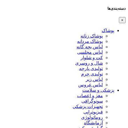
دسته‌بندی‌ها
×
پوشاک
پوشاک زنانه
پوشاک مردانه
لباس بچه گانه
لباس مجلسی
کت و شلوار
شال و روسری
تولیدی پارچه
تولیدی چرم
لباس زیر
لباس عروس
پزشکی و سلامت
مغز و اعصاب
سونوگرافی
تجهیزات پزشکی
فیزیوتراپی
روماتولوژی
آزمایشگاه