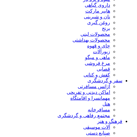
داروی گیاهی
هایپر مارکت
نان و شیرینی
روغن گیری
برنج
محصولات لبنی
محصولات بهداشتی
چای و قهوه
زیورآلات
ماهی و میگو
مرغ فروشی
قصابی
کفش و کتانی
سفر و گردشگری
آژانس مسافرتی
اماکن دیدنی و تفریحی
مهمانسرا و اقامتگاه
هتل
مسافرخانه
مجتمع رفاهی و گردشگری
فرهنگ و هنر
آلات موسیقی
صنایع دستی