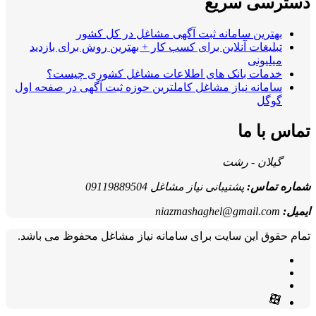
دسترسی سریع
بهترین سامانه ثبت آگهی مشاغل در کل کشور
تبلیغات آنلاین برای کسب کار + بهترین روش برای بازدید
میلیونی
خدمات بانک های اطلاعات مشاغل کشوری چیست؟
سامانه نیاز مشاغل کاملترین حوزه ثبت آگهی در صفحه اول
گوگل
تماس با ما
گیلان - رشت
شماره تماس:
پشتیبانی نیاز مشاغل 09119889504
ایمیل:
niazmashaghel@gmail.com
تمام حقوق این سایت برای سامانه نیاز مشاغل محفوظ می باشد.