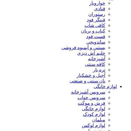
خواروبار
قنادی
رستوران
فینگر فود
کافی شاپ
کباب و بریان
فست فود
ساندویچی
بستنی و آبمیوه فروشی
حلیم آش دیزی
آشپزخانه
کافه سنتی
تره بار
آجیل و خشکبار
نان سنتی و صنعتی
لوازم خانگی
سرویس آشپزخانه
سرویس خواب
فرش و موکت
لوازم خانگی
لوازم کودک
مبلمان
لوازم لوکس
پرده سرا