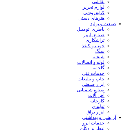
نقاشی
لوازم تحریر
کتابفروشی
هنرهای دستی
صنعت و تولید
باطری اتومبیل
صنایع پلیمر
تراشکاری
چوب و کاغذ
سنگ
شیشه
لوله و اتصالات
گلخانه
خدمات فنی
چاپ و تبلیغات
ابزار صنعتی
صنایع شیمیایی
آهن آلات
کارخانه
تولیدی
ابزار یراق
آرایشی و بهداشتی
خدمات ابرو
عطر و ادکلن