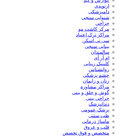
گوارش و کبد
ارتوپدی
دامپزشکی
شنوایی سنجی
جراحی
مرکز کاشت مو
مراکز ترک اعتیاد
سی تی اسکن
بینایی سنجی
سالمندان
ام آر آی
کلینیک زیبایی
روانشناس
چشم پزشکی
زنان و زایمان
مراکز مشاوره
گوش و حلق و بینی
جراحی بینی
دندانپزشک
پزشک عمومی
طب سنتی
ماساژ درمانی
قلب و عروق
متخصص و فوق تخصص