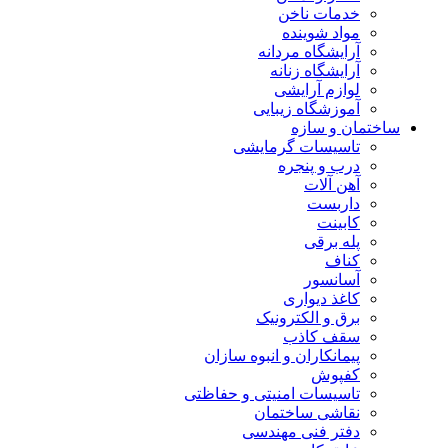
خدمات ناخن
مواد شوینده
آرایشگاه مردانه
آرایشگاه زنانه
لوازم آرایشی
آموزشگاه زیبایی
ساختمان و سازه
تاسیسات گرمایشی
درب و پنجره
آهن آلات
داربست
کابینت
پله برقی
کناف
آسانسور
کاغذ دیواری
برق و الکترونیک
سقف کاذب
پیمانکاران و انبوه سازان
کفپوش
تاسیسات امنیتی و حفاظتی
نقاشی ساختمان
دفتر فنی مهندسی