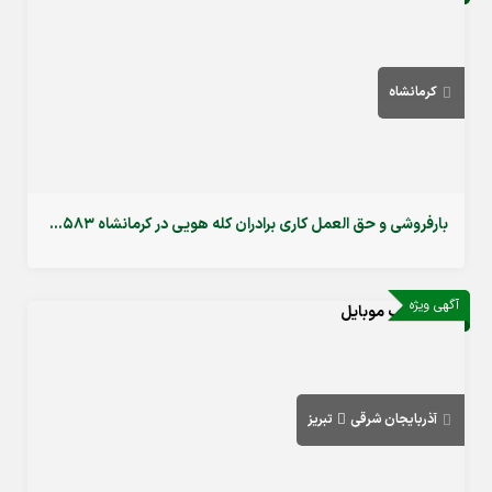
کرمانشاه
بارفروشی و حق العمل کاری برادران کله هویی در کرمانشاه 09196710583
آگهی ویژه
آذربایجان شرقی
تبریز