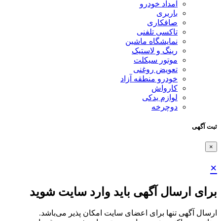
امداد خودرو
باربری
صافکاری
تاکسی تلفنی
نمایشگاه ماشین
رینگ و لاستیک
موتور سیکلت
تعویض روغنی
خودرو منطقه آزاد
کارواش
لوازم یدکی
دوچرخه
ثبت آگهی
×
×
برای ارسال آگهی باید وارد سایت شوید
ارسال آگهی تنها برای اعضای سایت امکان پذیر می‌باشد.