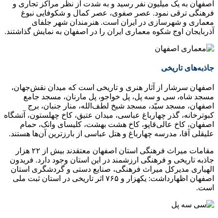
اصفهان به یک میلیون نفر رسید و به شدت از نظر مراکز تجاری و
فرهنگی ترقی نمود. عصر صفوی، عصر کمال و شکوفایی نبوغ
معماری و شهرسازی در ایران است. هنرمندان شهر جلفای
آذربایجان اوج شکوه معماری ایران را در اصفهان به نمایش گذاشتند.
جاذبه‌های تاریخی
اصفهان سرشار از آثار هنری و تاریخی است که میدان نقش‌جهان،
مسجد شاه، سی و سه پل، پل خواجو، پل مارنان، مسجد جامع
اصفهان، مسجد سیّد، مسجد شیخ لطف‌الله، منار جنبان، برج
کبوترخانه، گذر چهارباغ عباسی، میدان عتیق، کاخ چهلستون، آتشگاه
اصفهان، کاخ عالی‌قاپو، کاخ هشت بهشت، کلیسای وانک، حمام
علیقلی آقا، مدرسه چهارباغ و هتل عباسی از بارزترین آن‌ها هستند.
مقامات میراث فرهنگی استان اصفهان معتقدند بیش از ۲۲ هزار
جاذبه تاریخی و فرهنگی ارزشمند در این استان وجود دارد. فریدون
الهیاری مدیرکل میراث فرهنگی، صنایع دستی و گردشگری استان
اصفهان اظهارداشت: یکهزار و ۷۶۵ اثر تاریخی در استان ثبت ملی
است.