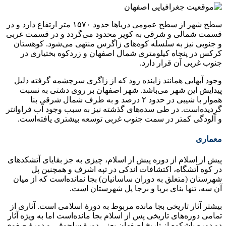
سطح شهر از سطح عمومی دریاها حدود ۱۵۷۰ متر ارتفاع دارد و در
قسمت شمالی و شرقی به کویر محدود می‌گردد و در قسمت غربی
و جنوبی نیز به سلسله کوه‌های زاگرس منتهی می‌شود. کوهستان
کرکس در پنجاه کیلومتری شمال اصفهان و زردکوه بختیاری در
جنوب غربی آن قرار دارد.
وجود آبهایی همانند زاینده رود که از زاگری سرچشمه گرفته دلیل
پیدایش این شهر می‌باشد. شهر اصفهان بر روی دشتی به نسبت
هموار با شیبی در حدود ۲ درصد و به طرف شمال شرقی بنا
گردیده‌است. در طی سده‌های گذشته نیز به سبب وجود آب فراوانتر
و آلودگی کمتر در سمت جنوب غربی توسعه بیشتری یافته‌است.
معماری
پیش از اسلام از دوره پیش از اسلام، چیزی به جز بقایای آتشکدهای
در کوه آتشگاه، اکتشافات اندکی در تپه اشرف و همچنین پل
شهرستان (متعلق به دوران ساسانیان) بجا نمانده‌است که از میان
آن سه، تنها بنای برپا و برجا پل شهرستان است.
بیشتر آثار تاریخی بجا مانده مربوط به دورهٔ اسلامی است. آثاری از
تمامی دوره‌های تاریخی پس از اسلام بجا مانده‌است اما به ویژه آثار
دو دوره باشکوه از تاریخ اصفهان یعنی دورهٔ سلجوقی و دورهٔ صفوی