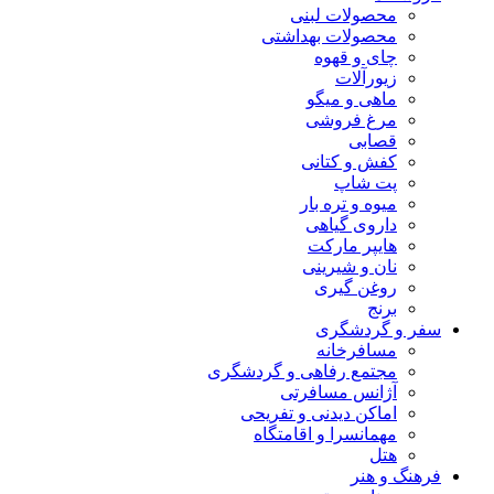
محصولات لبنی
محصولات بهداشتی
چای و قهوه
زیورآلات
ماهی و میگو
مرغ فروشی
قصابی
کفش و کتانی
پت شاپ
میوه و تره بار
داروی گیاهی
هایپر مارکت
نان و شیرینی
روغن گیری
برنج
سفر و گردشگری
مسافرخانه
مجتمع رفاهی و گردشگری
آژانس مسافرتی
اماکن دیدنی و تفریحی
مهمانسرا و اقامتگاه
هتل
فرهنگ و هنر