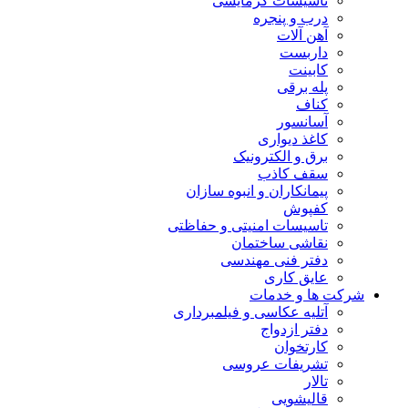
تاسیسات گرمایشی
درب و پنجره
آهن آلات
داربست
کابینت
پله برقی
کناف
آسانسور
کاغذ دیواری
برق و الکترونیک
سقف کاذب
پیمانکاران و انبوه سازان
کفپوش
تاسیسات امنیتی و حفاظتی
نقاشی ساختمان
دفتر فنی مهندسی
عایق کاری
شرکت ها و خدمات
آتلیه عکاسی و فیلمبرداری
دفتر ازدواج
کارتخوان
تشریفات عروسی
تالار
قالیشویی