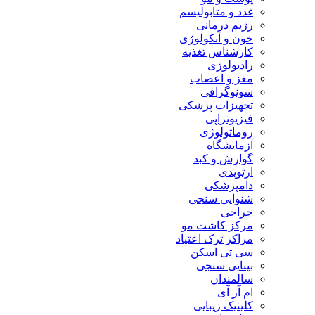
غدد و متابولیسم
رژیم درمانی
خون و آنکولوژی
کارشناس تغذیه
رادیولوژی
مغز و اعصاب
سونوگرافی
تجهیزات پزشکی
فیزیوتراپی
روماتولوژی
آزمایشگاه
گوارش و کبد
ارتوپدی
دامپزشکی
شنوایی سنجی
جراحی
مرکز کاشت مو
مراکز ترک اعتیاد
سی تی اسکن
بینایی سنجی
سالمندان
ام آر آی
کلینیک زیبایی