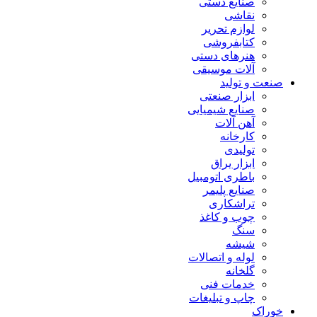
صنایع دستی
نقاشی
لوازم تحریر
کتابفروشی
هنرهای دستی
آلات موسیقی
صنعت و تولید
ابزار صنعتی
صنایع شیمیایی
آهن آلات
کارخانه
تولیدی
ابزار یراق
باطری اتومبیل
صنایع پلیمر
تراشکاری
چوب و کاغذ
سنگ
شیشه
لوله و اتصالات
گلخانه
خدمات فنی
چاپ و تبلیغات
خوراک