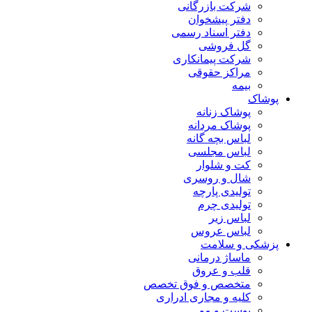
شرکت بازرگانی
دفتر پیشخوان
دفتر اسناد رسمی
گل فروشی
شرکت پیمانکاری
مراکز حقوقی
بیمه
پوشاک
پوشاک زنانه
پوشاک مردانه
لباس بچه گانه
لباس مجلسی
کت و شلوار
شال و روسری
تولیدی پارچه
تولیدی چرم
لباس زیر
لباس عروس
پزشکی و سلامت
ماساژ درمانی
قلب و عروق
متخصص و فوق تخصص
کلیه و مجاری ادراری
پوست و مو