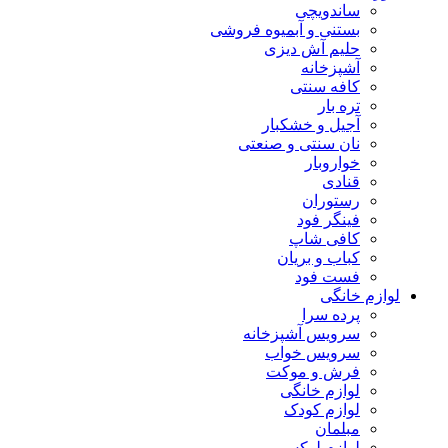
ساندویچی
بستنی و آبمیوه فروشی
حلیم آش دیزی
آشپزخانه
کافه سنتی
تره بار
آجیل و خشکبار
نان سنتی و صنعتی
خواروبار
قنادی
رستوران
فینگر فود
کافی شاپ
کباب و بریان
فست فود
لوازم خانگی
پرده سرا
سرویس آشپزخانه
سرویس خواب
فرش و موکت
لوازم خانگی
لوازم کودک
مبلمان
لوازم لوکس