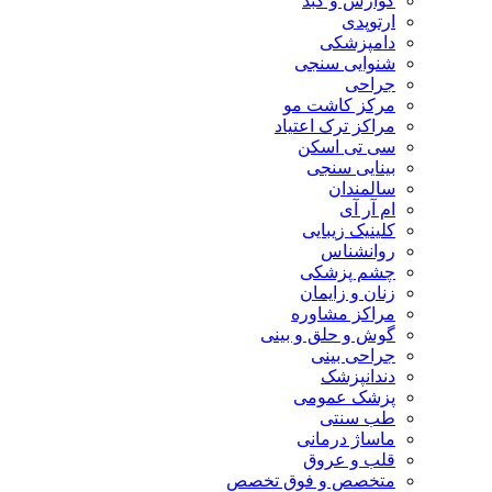
گوارش و کبد
ارتوپدی
دامپزشکی
شنوایی سنجی
جراحی
مرکز کاشت مو
مراکز ترک اعتیاد
سی تی اسکن
بینایی سنجی
سالمندان
ام آر آی
کلینیک زیبایی
روانشناس
چشم پزشکی
زنان و زایمان
مراکز مشاوره
گوش و حلق و بینی
جراحی بینی
دندانپزشک
پزشک عمومی
طب سنتی
ماساژ درمانی
قلب و عروق
متخصص و فوق تخصص