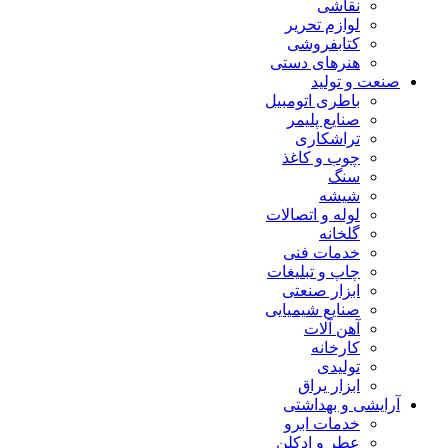
نقاشی
لوازم تحریر
کتابفروشی
هنرهای دستی
صنعت و تولید
باطری اتومبیل
صنایع پلیمر
تراشکاری
چوب و کاغذ
سنگ
شیشه
لوله و اتصالات
گلخانه
خدمات فنی
چاپ و تبلیغات
ابزار صنعتی
صنایع شیمیایی
آهن آلات
کارخانه
تولیدی
ابزار یراق
آرایشی و بهداشتی
خدمات ابرو
عطر و ادکلن