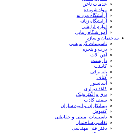
خدمات ناخن
مواد شوینده
آرایشگاه مردانه
آرایشگاه زنانه
لوازم آرایشی
آموزشگاه زیبایی
ساختمان و سازه
تاسیسات گرمایشی
درب و پنجره
آهن آلات
داربست
کابینت
پله برقی
کناف
آسانسور
کاغذ دیواری
برق و الکترونیک
سقف کاذب
پیمانکاران و انبوه سازان
کفپوش
تاسیسات امنیتی و حفاظتی
نقاشی ساختمان
دفتر فنی مهندسی