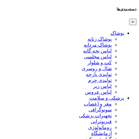
دسته‌بندی‌ها
×
پوشاک
پوشاک زنانه
پوشاک مردانه
لباس بچه گانه
لباس مجلسی
کت و شلوار
شال و روسری
تولیدی پارچه
تولیدی چرم
لباس زیر
لباس عروس
پزشکی و سلامت
مغز و اعصاب
سونوگرافی
تجهیزات پزشکی
فیزیوتراپی
روماتولوژی
آزمایشگاه