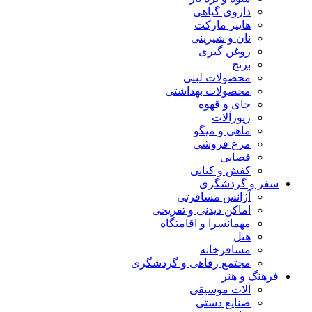
داروی گیاهی
هایپر مارکت
نان و شیرینی
روغن گیری
برنج
محصولات لبنی
محصولات بهداشتی
چای و قهوه
زیورآلات
ماهی و میگو
مرغ فروشی
قصابی
کفش و کتانی
سفر و گردشگری
آژانس مسافرتی
اماکن دیدنی و تفریحی
مهمانسرا و اقامتگاه
هتل
مسافرخانه
مجتمع رفاهی و گردشگری
فرهنگ و هنر
آلات موسیقی
صنایع دستی