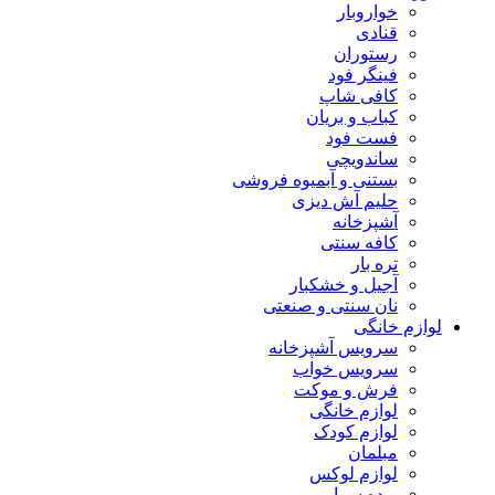
خواروبار
قنادی
رستوران
فینگر فود
کافی شاپ
کباب و بریان
فست فود
ساندویچی
بستنی و آبمیوه فروشی
حلیم آش دیزی
آشپزخانه
کافه سنتی
تره بار
آجیل و خشکبار
نان سنتی و صنعتی
لوازم خانگی
سرویس آشپزخانه
سرویس خواب
فرش و موکت
لوازم خانگی
لوازم کودک
مبلمان
لوازم لوکس
پرده سرا