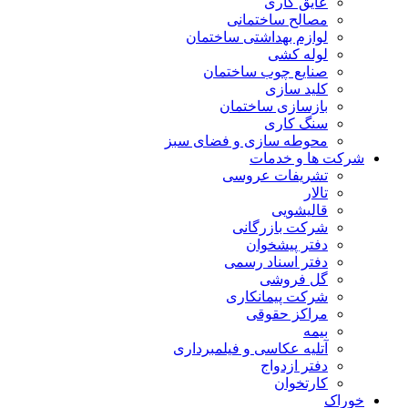
عایق کاری
مصالح ساختمانی
لوازم بهداشتی ساختمان
لوله کشی
صنایع چوب ساختمان
کلید سازی
بازسازی ساختمان
سنگ کاری
محوطه سازی و فضای سبز
شرکت ها و خدمات
تشریفات عروسی
تالار
قالیشویی
شرکت بازرگانی
دفتر پیشخوان
دفتر اسناد رسمی
گل فروشی
شرکت پیمانکاری
مراکز حقوقی
بیمه
آتلیه عکاسی و فیلمبرداری
دفتر ازدواج
کارتخوان
خوراک