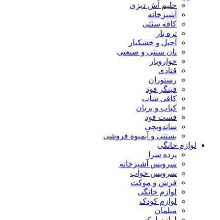
حلیم آش دیزی
آشپزخانه
کافه سنتی
تره بار
آجیل و خشکبار
نان سنتی و صنعتی
خواروبار
قنادی
رستوران
فینگر فود
کافی شاپ
کباب و بریان
فست فود
ساندویچی
بستنی و آبمیوه فروشی
لوازم خانگی
پرده سرا
سرویس آشپزخانه
سرویس خواب
فرش و موکت
لوازم خانگی
لوازم کودک
مبلمان
لوازم لوکس