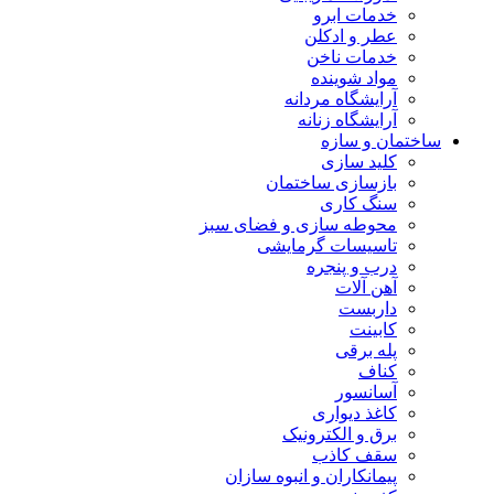
خدمات ابرو
عطر و ادکلن
خدمات ناخن
مواد شوینده
آرایشگاه مردانه
آرایشگاه زنانه
ساختمان و سازه
کلید سازی
بازسازی ساختمان
سنگ کاری
محوطه سازی و فضای سبز
تاسیسات گرمایشی
درب و پنجره
آهن آلات
داربست
کابینت
پله برقی
کناف
آسانسور
کاغذ دیواری
برق و الکترونیک
سقف کاذب
پیمانکاران و انبوه سازان