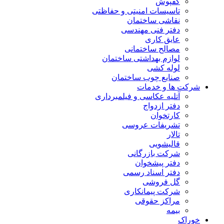
کفپوش
تاسیسات امنیتی و حفاظتی
نقاشی ساختمان
دفتر فنی مهندسی
عایق کاری
مصالح ساختمانی
لوازم بهداشتی ساختمان
لوله کشی
صنایع چوب ساختمان
شرکت ها و خدمات
آتلیه عکاسی و فیلمبرداری
دفتر ازدواج
کارتخوان
تشریفات عروسی
تالار
قالیشویی
شرکت بازرگانی
دفتر پیشخوان
دفتر اسناد رسمی
گل فروشی
شرکت پیمانکاری
مراکز حقوقی
بیمه
خوراک