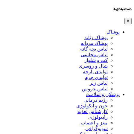
دسته‌بندی‌ها
×
پوشاک
پوشاک زنانه
پوشاک مردانه
لباس بچه گانه
لباس مجلسی
کت و شلوار
شال و روسری
تولیدی پارچه
تولیدی چرم
لباس زیر
لباس عروس
پزشکی و سلامت
رژیم درمانی
خون و آنکولوژی
کارشناس تغذیه
رادیولوژی
مغز و اعصاب
سونوگرافی