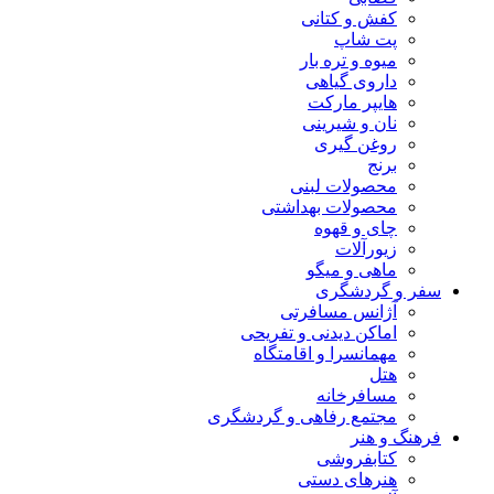
کفش و کتانی
پت شاپ
میوه و تره بار
داروی گیاهی
هایپر مارکت
نان و شیرینی
روغن گیری
برنج
محصولات لبنی
محصولات بهداشتی
چای و قهوه
زیورآلات
ماهی و میگو
سفر و گردشگری
آژانس مسافرتی
اماکن دیدنی و تفریحی
مهمانسرا و اقامتگاه
هتل
مسافرخانه
مجتمع رفاهی و گردشگری
فرهنگ و هنر
کتابفروشی
هنرهای دستی