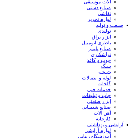
آلات موسیقی
صنایع دستی
نقاشی
لوازم تحریر
صنعت و تولید
تولیدی
ابزار یراق
باطری اتومبیل
صنایع پلیمر
تراشکاری
چوب و کاغذ
سنگ
شیشه
لوله و اتصالات
گلخانه
خدمات فنی
چاپ و تبلیغات
ابزار صنعتی
صنایع شیمیایی
آهن آلات
کارخانه
آرایشی و بهداشتی
لوازم آرایشی
آموزشگاه زیبایی