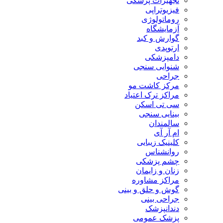
تجهیزات پزشکی
فیزیوتراپی
روماتولوژی
آزمایشگاه
گوارش و کبد
ارتوپدی
دامپزشکی
شنوایی سنجی
جراحی
مرکز کاشت مو
مراکز ترک اعتیاد
سی تی اسکن
بینایی سنجی
سالمندان
ام آر آی
کلینیک زیبایی
روانشناس
چشم پزشکی
زنان و زایمان
مراکز مشاوره
گوش و حلق و بینی
جراحی بینی
دندانپزشک
پزشک عمومی