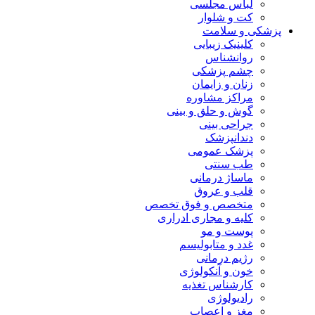
لباس مجلسی
کت و شلوار
پزشکی و سلامت
کلینیک زیبایی
روانشناس
چشم پزشکی
زنان و زایمان
مراکز مشاوره
گوش و حلق و بینی
جراحی بینی
دندانپزشک
پزشک عمومی
طب سنتی
ماساژ درمانی
قلب و عروق
متخصص و فوق تخصص
کلیه و مجاری ادراری
پوست و مو
غدد و متابولیسم
رژیم درمانی
خون و آنکولوژی
کارشناس تغذیه
رادیولوژی
مغز و اعصاب