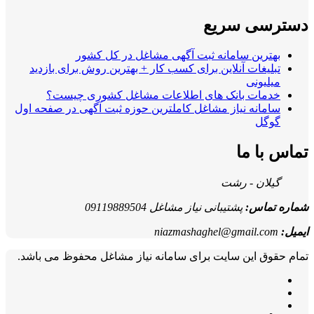
دسترسی سریع
بهترین سامانه ثبت آگهی مشاغل در کل کشور
تبلیغات آنلاین برای کسب کار + بهترین روش برای بازدید
میلیونی
خدمات بانک های اطلاعات مشاغل کشوری چیست؟
سامانه نیاز مشاغل کاملترین حوزه ثبت آگهی در صفحه اول
گوگل
تماس با ما
گیلان - رشت
شماره تماس:
پشتیبانی نیاز مشاغل 09119889504
ایمیل:
niazmashaghel@gmail.com
تمام حقوق این سایت برای سامانه نیاز مشاغل محفوظ می باشد.