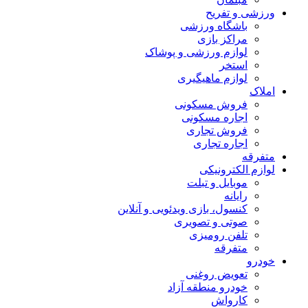
ورزشی و تفریح
باشگاه ورزشی
مراکز بازی
لوازم ورزشی و پوشاک
استخر
لوازم ماهیگیری
املاک
فروش مسکونی
اجاره مسکونی
فروش تجاری
اجاره تجاری
متفرقه
لوازم الکترونیکی
موبایل و تبلت
رایانه
کنسول، بازی‌ ویدئویی و آنلاین
صوتی و تصویری
تلفن رومیزی
متفرقه
خودرو
تعویض روغنی
خودرو منطقه آزاد
کارواش