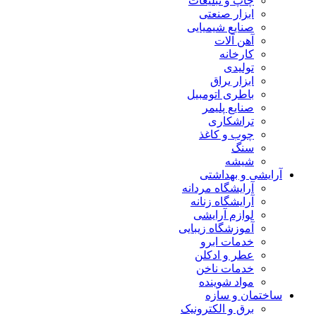
چاپ و تبلیغات
ابزار صنعتی
صنایع شیمیایی
آهن آلات
کارخانه
تولیدی
ابزار یراق
باطری اتومبیل
صنایع پلیمر
تراشکاری
چوب و کاغذ
سنگ
شیشه
آرایشی و بهداشتی
آرایشگاه مردانه
آرایشگاه زنانه
لوازم آرایشی
آموزشگاه زیبایی
خدمات ابرو
عطر و ادکلن
خدمات ناخن
مواد شوینده
ساختمان و سازه
برق و الکترونیک