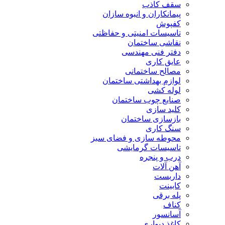
سقف کاذب
پیمانکاران و انبوه سازان
کفپوش
تاسیسات امنیتی و حفاظتی
نقاشی ساختمان
دفتر فنی مهندسی
عایق کاری
مصالح ساختمانی
لوازم بهداشتی ساختمان
لوله کشی
صنایع چوب ساختمان
کلید سازی
بازسازی ساختمان
سنگ کاری
محوطه سازی و فضای سبز
تاسیسات گرمایشی
درب و پنجره
آهن آلات
داربست
کابینت
پله برقی
کناف
آسانسور
کاغذ دیواری