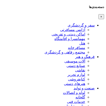
دسته‌بندی‌ها
×
سفر و گردشگری
آژانس مسافرتی
اماکن دیدنی و تفریحی
مهمانسرا و اقامتگاه
هتل
مسافرخانه
مجتمع رفاهی و گردشگری
فرهنگ و هنر
آلات موسیقی
صنایع دستی
نقاشی
لوازم تحریر
کتابفروشی
هنرهای دستی
صنعت و تولید
لوله و اتصالات
گلخانه
خدمات فنی