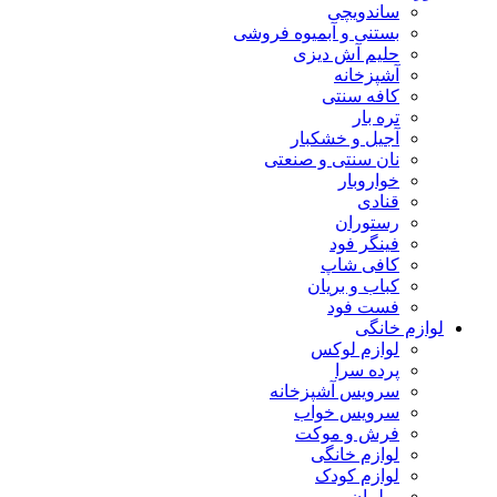
ساندویچی
بستنی و آبمیوه فروشی
حلیم آش دیزی
آشپزخانه
کافه سنتی
تره بار
آجیل و خشکبار
نان سنتی و صنعتی
خواروبار
قنادی
رستوران
فینگر فود
کافی شاپ
کباب و بریان
فست فود
لوازم خانگی
لوازم لوکس
پرده سرا
سرویس آشپزخانه
سرویس خواب
فرش و موکت
لوازم خانگی
لوازم کودک
مبلمان