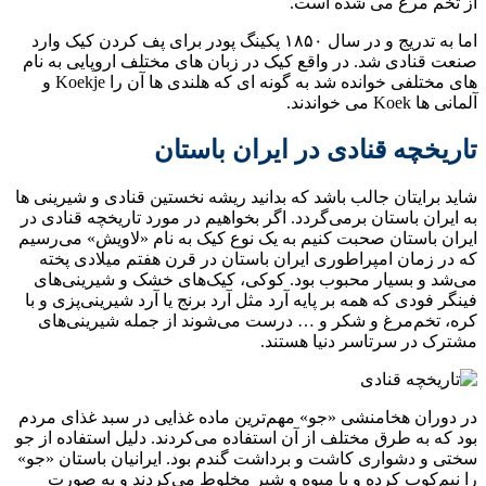
از تخم مرغ می شده است.
اما به تدریج و در سال ۱۸۵۰ پکینگ پودر برای پف کردن کیک وارد
صنعت قنادی شد. در واقع کیک در زبان های مختلف اروپایی به نام
های مختلفی خوانده شد به گونه ای که هلندی ها آن را Koekje و
آلمانی ها Koek می خواندند.
تاریخچه قنادی در ایران باستان
شاید برایتان جالب باشد که بدانید ریشه نخستین قنادی و شیرینی ها
به ایران باستان برمی‌گردد. اگر بخواهیم در مورد تاریخچه قنادی در
ایران باستان صحبت کنیم به یک نوع کیک به نام «لاویش» می‌رسیم
که در زمان امپراطوری ایران باستان در قرن هفتم میلادی پخته
می‌شد و بسیار محبوب بود. کوکی، کیک‌های خشک و شیرینی‌های
فینگر فودی که همه بر پایه آرد مثل آرد برنج یا آرد شیرینی‌پزی و با
کره، تخم‌مرغ و شکر و … درست می‌شوند از جمله شیرینی‌های
مشترک در سرتاسر دنیا هستند.
در دوران هخامنشی «جو» مهم‌ترین ماده غذایی در سبد غذای مردم
بود که به طرق مختلف از آن استفاده می‌کردند. دلیل استفاده از جو
سختی و دشواری کاشت و برداشت گندم بود. ایرانیان باستان «جو»
را نیم‌کوب کرده و با میوه و شیر مخلوط می‌‌‏کردند و به صورت