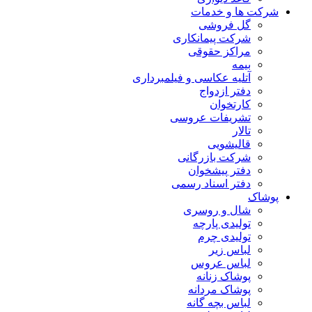
شرکت ها و خدمات
گل فروشی
شرکت پیمانکاری
مراکز حقوقی
بیمه
آتلیه عکاسی و فیلمبرداری
دفتر ازدواج
کارتخوان
تشریفات عروسی
تالار
قالیشویی
شرکت بازرگانی
دفتر پیشخوان
دفتر اسناد رسمی
پوشاک
شال و روسری
تولیدی پارچه
تولیدی چرم
لباس زیر
لباس عروس
پوشاک زنانه
پوشاک مردانه
لباس بچه گانه