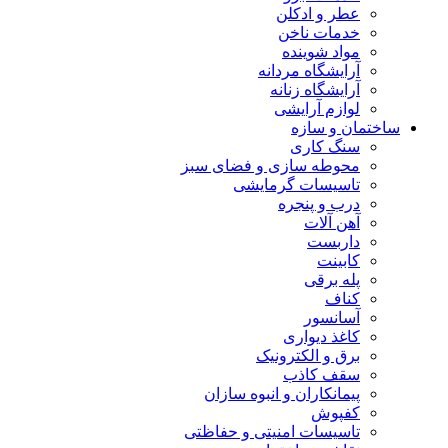
عطر و ادکلن
خدمات ناخن
مواد شوینده
آرایشگاه مردانه
آرایشگاه زنانه
لوازم آرایشی
ساختمان و سازه
سنگ کاری
محوطه سازی و فضای سبز
تاسیسات گرمایشی
درب و پنجره
آهن آلات
داربست
کابینت
پله برقی
کناف
آسانسور
کاغذ دیواری
برق و الکترونیک
سقف کاذب
پیمانکاران و انبوه سازان
کفپوش
تاسیسات امنیتی و حفاظتی