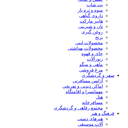
پت شاپ
میوه و تره بار
داروی گیاهی
هایپر مارکت
نان و شیرینی
روغن گیری
برنج
محصولات لبنی
محصولات بهداشتی
چای و قهوه
زیورآلات
ماهی و میگو
مرغ فروشی
سفر و گردشگری
آژانس مسافرتی
اماکن دیدنی و تفریحی
مهمانسرا و اقامتگاه
هتل
مسافرخانه
مجتمع رفاهی و گردشگری
فرهنگ و هنر
هنرهای دستی
آلات موسیقی