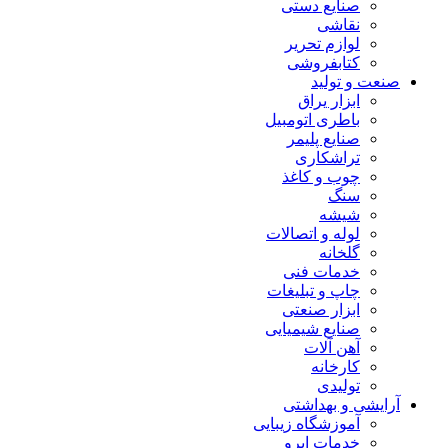
صنایع دستی
نقاشی
لوازم تحریر
کتابفروشی
صنعت و تولید
ابزار یراق
باطری اتومبیل
صنایع پلیمر
تراشکاری
چوب و کاغذ
سنگ
شیشه
لوله و اتصالات
گلخانه
خدمات فنی
چاپ و تبلیغات
ابزار صنعتی
صنایع شیمیایی
آهن آلات
کارخانه
تولیدی
آرایشی و بهداشتی
آموزشگاه زیبایی
خدمات ابرو