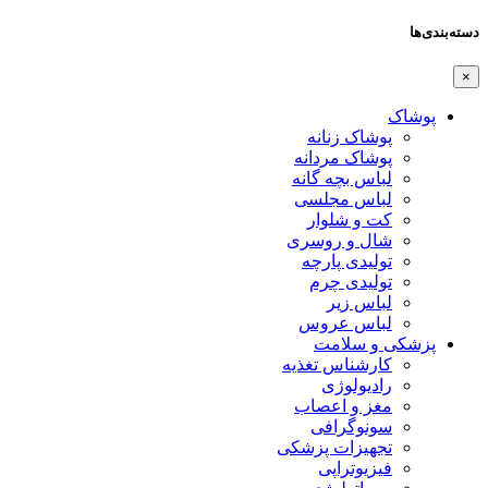
دسته‌بندی‌ها
×
پوشاک
پوشاک زنانه
پوشاک مردانه
لباس بچه گانه
لباس مجلسی
کت و شلوار
شال و روسری
تولیدی پارچه
تولیدی چرم
لباس زیر
لباس عروس
پزشکی و سلامت
کارشناس تغذیه
رادیولوژی
مغز و اعصاب
سونوگرافی
تجهیزات پزشکی
فیزیوتراپی