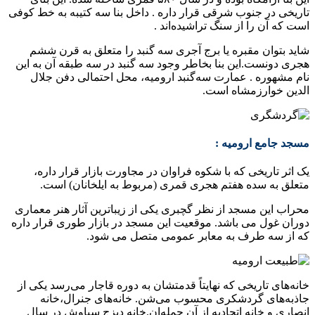
تاریخی در جنوب شرقی قرار داره . داخل بنا سه کتیبه به خط کوفی
است که آن را از سنگ تراشیده‌اند .
شاید بتوان مقبره یا برج آجری سه گنبد را متعلق به قرن ششم
هجری دونست.این بنا بخاطر وجود سه گنبد در سه طبقه آن به این
نام مشهوره . عمارت سه‌گنبد ارومیه، محل احتمالی دفن جلال
الدین خوارزمشاه است.
مسجد جامع ارومیه :
یک اثر تاریخی که با شکوه فراوان در مجاورت بازار قرار داره،
متعلق به سده هفتم هجری قمری (مربوط به ایلخانان) است.
محراب این مسجد از نظر گچبری یکی از زیباترین آثار هنر معماری
دوران غول می باشد. موقعیت این مسجد در بازار طوری قرار داره
که از سه طرف به معابر عمومی متصل می شود.
خانه‌های تاریخی که نهایتاً قدمتشان به دوره قاجار می‌رسد یکی از
جاذبه‌های گردشکری محسوب می‌شن. خانه‌های جنرال،خانه
انصاری و خانه اتحادیه از آن جمله‌ان.خانه دیزج سیاوش در سال