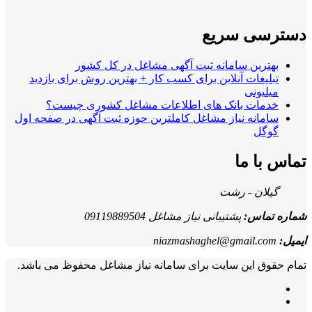
دسترسی سریع
بهترین سامانه ثبت آگهی مشاغل در کل کشور
تبلیغات آنلاین برای کسب کار + بهترین روش برای بازدید
میلیونی
خدمات بانک های اطلاعات مشاغل کشوری چیست؟
سامانه نیاز مشاغل کاملترین حوزه ثبت آگهی در صفحه اول
گوگل
تماس با ما
گیلان - رشت
شماره تماس:
پشتیبانی نیاز مشاغل 09119889504
ایمیل:
niazmashaghel@gmail.com
تمام حقوق این سایت برای سامانه نیاز مشاغل محفوظ می باشد.