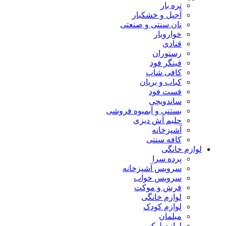
تره بار
آجیل و خشکبار
نان سنتی و صنعتی
خواروبار
قنادی
رستوران
فینگر فود
کافی شاپ
کباب و بریان
فست فود
ساندویچی
بستنی و آبمیوه فروشی
حلیم آش دیزی
آشپزخانه
کافه سنتی
لوازم خانگی
پرده سرا
سرویس آشپزخانه
سرویس خواب
فرش و موکت
لوازم خانگی
لوازم کودک
مبلمان
لوازم لوکس