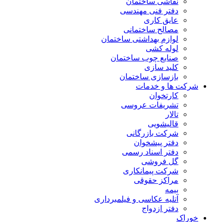
نقاشی ساختمان
دفتر فنی مهندسی
عایق کاری
مصالح ساختمانی
لوازم بهداشتی ساختمان
لوله کشی
صنایع چوب ساختمان
کلید سازی
بازسازی ساختمان
شرکت ها و خدمات
کارتخوان
تشریفات عروسی
تالار
قالیشویی
شرکت بازرگانی
دفتر پیشخوان
دفتر اسناد رسمی
گل فروشی
شرکت پیمانکاری
مراکز حقوقی
بیمه
آتلیه عکاسی و فیلمبرداری
دفتر ازدواج
خوراک