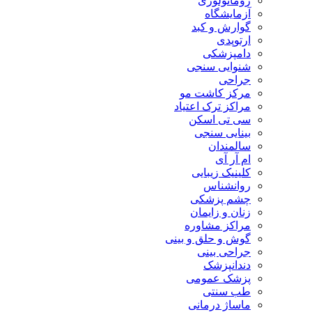
روماتولوژی
آزمایشگاه
گوارش و کبد
ارتوپدی
دامپزشکی
شنوایی سنجی
جراحی
مرکز کاشت مو
مراکز ترک اعتیاد
سی تی اسکن
بینایی سنجی
سالمندان
ام آر آی
کلینیک زیبایی
روانشناس
چشم پزشکی
زنان و زایمان
مراکز مشاوره
گوش و حلق و بینی
جراحی بینی
دندانپزشک
پزشک عمومی
طب سنتی
ماساژ درمانی