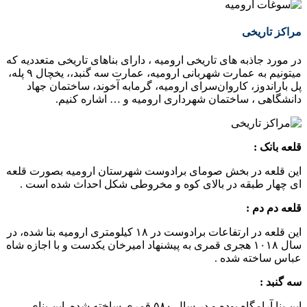
مراکز تاریخی
در مورد جاذبه های تاریخی ارومیه ، دارای بناهای تاریخی متعددیه که
میتونیم به عمارت شهربانی ارومیه، عمارت سه گنبد،، یخچال ۹ پله،
پل باراندوز، کاروان‌سرای ارومیه، گرمابه آخوند، ساختمان جهاد
دانشگاهی ، ساختمان شهرداری ارومیه و … اشاره کنیم.
قلعه بانک :
این قلعه در بخش صومای برادوست شهرستان ارومیه بصورت قلعه
ای چهار طبقه در بالای کوه و مخروطی شکل احداث شده است .
قلعه دم دم :
این قلعه در ارتفاعات برادوست در ۱۸ کیلومتری ارومیه بنا شده، در
سال ۱۰۱۸ هجری قمری به پیشنهاد امیرخان یکدست و با اجازه شاه
عباس ساخته شده .
سه گنبد :
این بنا آرامگاه بوده و در سال ۵۸۰ قمری ساخته شده. این بنای