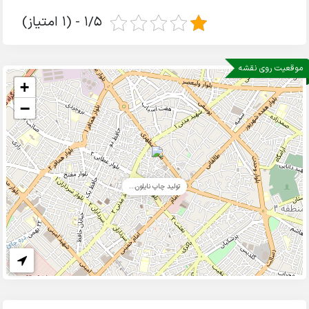
1/5 - (1 امتیاز)
موقعیت روی نقشه
+
−
تولید چاپ نایلون...