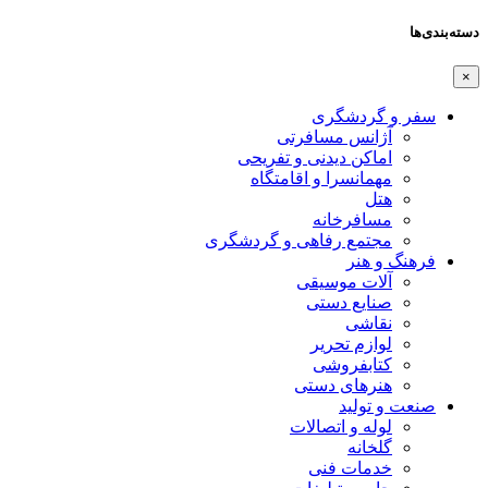
دسته‌بندی‌ها
×
سفر و گردشگری
آژانس مسافرتی
اماکن دیدنی و تفریحی
مهمانسرا و اقامتگاه
هتل
مسافرخانه
مجتمع رفاهی و گردشگری
فرهنگ و هنر
آلات موسیقی
صنایع دستی
نقاشی
لوازم تحریر
کتابفروشی
هنرهای دستی
صنعت و تولید
لوله و اتصالات
گلخانه
خدمات فنی