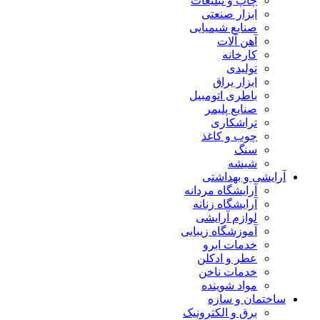
چاپ و تبلیغات
ابزار صنعتی
صنایع شیمیایی
آهن آلات
کارخانه
تولیدی
ابزار یراق
باطری اتومبیل
صنایع پلیمر
تراشکاری
چوب و کاغذ
سنگ
شیشه
آرایشی و بهداشتی
آرایشگاه مردانه
آرایشگاه زنانه
لوازم آرایشی
آموزشگاه زیبایی
خدمات ابرو
عطر و ادکلن
خدمات ناخن
مواد شوینده
ساختمان و سازه
برق و الکترونیک