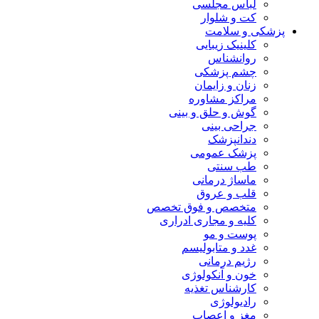
لباس مجلسی
کت و شلوار
پزشکی و سلامت
کلینیک زیبایی
روانشناس
چشم پزشکی
زنان و زایمان
مراکز مشاوره
گوش و حلق و بینی
جراحی بینی
دندانپزشک
پزشک عمومی
طب سنتی
ماساژ درمانی
قلب و عروق
متخصص و فوق تخصص
کلیه و مجاری ادراری
پوست و مو
غدد و متابولیسم
رژیم درمانی
خون و آنکولوژی
کارشناس تغذیه
رادیولوژی
مغز و اعصاب