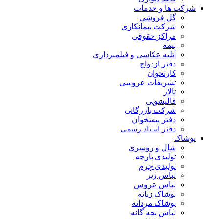
شرکت ها و خدمات
گل فروشی
شرکت پیمانکاری
مراکز حقوقی
بیمه
آتلیه عکاسی و فیلمبرداری
دفتر ازدواج
کارتخوان
تشریفات عروسی
تالار
قالیشویی
شرکت بازرگانی
دفتر پیشخوان
دفتر اسناد رسمی
پوشاک
شال و روسری
تولیدی پارچه
تولیدی چرم
لباس زیر
لباس عروس
پوشاک زنانه
پوشاک مردانه
لباس بچه گانه