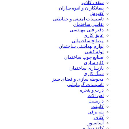
سقف کاذب
پیمانکاران و انبوه سازان
کفپوش
تاسیسات امنیتی و حفاظتی
نقاشی ساختمان
دفتر فنی مهندسی
عایق کاری
مصالح ساختمانی
لوازم بهداشتی ساختمان
لوله کشی
صنایع چوب ساختمان
کلید سازی
بازسازی ساختمان
سنگ کاری
محوطه سازی و فضای سبز
تاسیسات گرمایشی
درب و پنجره
آهن آلات
داربست
کابینت
پله برقی
کناف
آسانسور
کاغذ دیواری