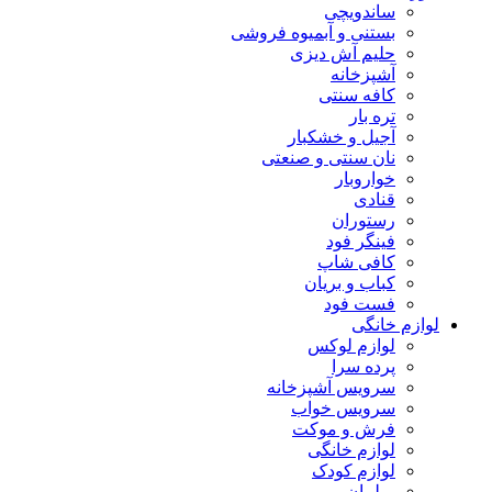
ساندویچی
بستنی و آبمیوه فروشی
حلیم آش دیزی
آشپزخانه
کافه سنتی
تره بار
آجیل و خشکبار
نان سنتی و صنعتی
خواروبار
قنادی
رستوران
فینگر فود
کافی شاپ
کباب و بریان
فست فود
لوازم خانگی
لوازم لوکس
پرده سرا
سرویس آشپزخانه
سرویس خواب
فرش و موکت
لوازم خانگی
لوازم کودک
مبلمان