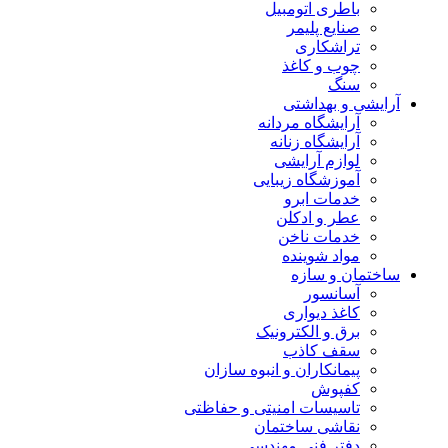
باطری اتومبیل
صنایع پلیمر
تراشکاری
چوب و کاغذ
سنگ
آرایشی و بهداشتی
آرایشگاه مردانه
آرایشگاه زنانه
لوازم آرایشی
آموزشگاه زیبایی
خدمات ابرو
عطر و ادکلن
خدمات ناخن
مواد شوینده
ساختمان و سازه
آسانسور
کاغذ دیواری
برق و الکترونیک
سقف کاذب
پیمانکاران و انبوه سازان
کفپوش
تاسیسات امنیتی و حفاظتی
نقاشی ساختمان
دفتر فنی مهندسی