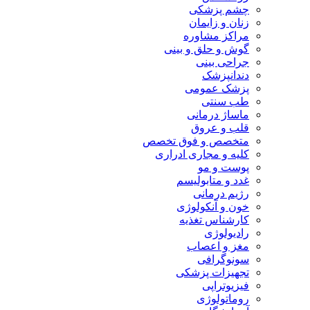
چشم پزشکی
زنان و زایمان
مراکز مشاوره
گوش و حلق و بینی
جراحی بینی
دندانپزشک
پزشک عمومی
طب سنتی
ماساژ درمانی
قلب و عروق
متخصص و فوق تخصص
کلیه و مجاری ادراری
پوست و مو
غدد و متابولیسم
رژیم درمانی
خون و آنکولوژی
کارشناس تغذیه
رادیولوژی
مغز و اعصاب
سونوگرافی
تجهیزات پزشکی
فیزیوتراپی
روماتولوژی