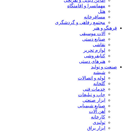
اماکن دیدنی و تفریحی
مهمانسرا و اقامتگاه
هتل
مسافرخانه
مجتمع رفاهی و گردشگری
فرهنگ و هنر
آلات موسیقی
صنایع دستی
نقاشی
لوازم تحریر
کتابفروشی
هنرهای دستی
صنعت و تولید
شیشه
لوله و اتصالات
گلخانه
خدمات فنی
چاپ و تبلیغات
ابزار صنعتی
صنایع شیمیایی
آهن آلات
کارخانه
تولیدی
ابزار یراق