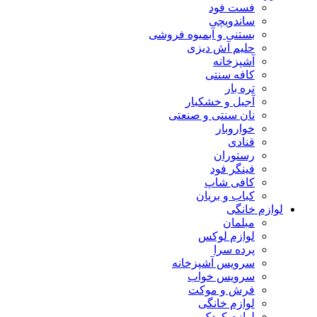
فست فود
ساندویچی
بستنی و آبمیوه فروشی
حلیم آش دیزی
آشپزخانه
کافه سنتی
تره بار
آجیل و خشکبار
نان سنتی و صنعتی
خواروبار
قنادی
رستوران
فینگر فود
کافی شاپ
کباب و بریان
لوازم خانگی
مبلمان
لوازم لوکس
پرده سرا
سرویس آشپزخانه
سرویس خواب
فرش و موکت
لوازم خانگی
لوازم کودک