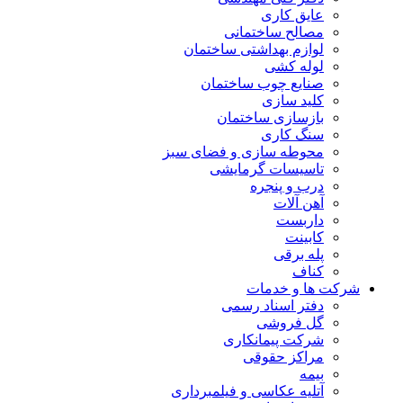
عایق کاری
مصالح ساختمانی
لوازم بهداشتی ساختمان
لوله کشی
صنایع چوب ساختمان
کلید سازی
بازسازی ساختمان
سنگ کاری
محوطه سازی و فضای سبز
تاسیسات گرمایشی
درب و پنجره
آهن آلات
داربست
کابینت
پله برقی
کناف
شرکت ها و خدمات
دفتر اسناد رسمی
گل فروشی
شرکت پیمانکاری
مراکز حقوقی
بیمه
آتلیه عکاسی و فیلمبرداری