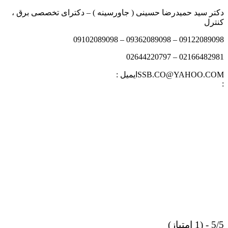
دکتر سید حمیدرضا حسینی ( جاورسینه ) – دکترای تخصصی برق ،
کنترل
09122089098 – 09362089098 – 09102089098
02166482981 – 02644220797
SSB.CO@YAHOO.COMایمیل :
:
5/5 - (1 امتیاز)