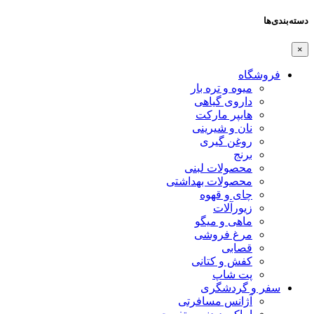
دسته‌بندی‌ها
×
فروشگاه
میوه و تره بار
داروی گیاهی
هایپر مارکت
نان و شیرینی
روغن گیری
برنج
محصولات لبنی
محصولات بهداشتی
چای و قهوه
زیورآلات
ماهی و میگو
مرغ فروشی
قصابی
کفش و کتانی
پت شاپ
سفر و گردشگری
آژانس مسافرتی