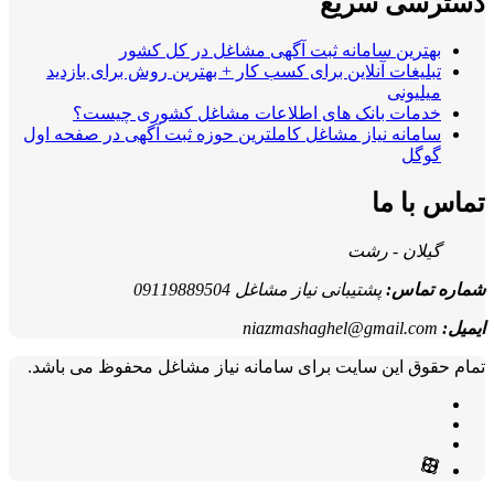
دسترسی سریع
بهترین سامانه ثبت آگهی مشاغل در کل کشور
تبلیغات آنلاین برای کسب کار + بهترین روش برای بازدید
میلیونی
خدمات بانک های اطلاعات مشاغل کشوری چیست؟
سامانه نیاز مشاغل کاملترین حوزه ثبت آگهی در صفحه اول
گوگل
تماس با ما
گیلان - رشت
شماره تماس:
پشتیبانی نیاز مشاغل 09119889504
ایمیل:
niazmashaghel@gmail.com
تمام حقوق این سایت برای سامانه نیاز مشاغل محفوظ می باشد.