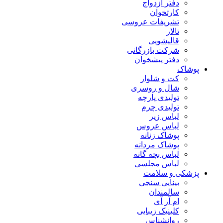
دفتر ازدواج
کارتخوان
تشریفات عروسی
تالار
قالیشویی
شرکت بازرگانی
دفتر پیشخوان
پوشاک
کت و شلوار
شال و روسری
تولیدی پارچه
تولیدی چرم
لباس زیر
لباس عروس
پوشاک زنانه
پوشاک مردانه
لباس بچه گانه
لباس مجلسی
پزشکی و سلامت
بینایی سنجی
سالمندان
ام آر آی
کلینیک زیبایی
روانشناس