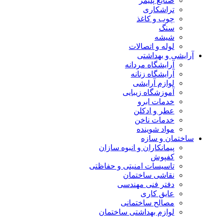
صنایع پلیمر
تراشکاری
چوب و کاغذ
سنگ
شیشه
لوله و اتصالات
آرایشی و بهداشتی
آرایشگاه مردانه
آرایشگاه زنانه
لوازم آرایشی
آموزشگاه زیبایی
خدمات ابرو
عطر و ادکلن
خدمات ناخن
مواد شوینده
ساختمان و سازه
پیمانکاران و انبوه سازان
کفپوش
تاسیسات امنیتی و حفاظتی
نقاشی ساختمان
دفتر فنی مهندسی
عایق کاری
مصالح ساختمانی
لوازم بهداشتی ساختمان