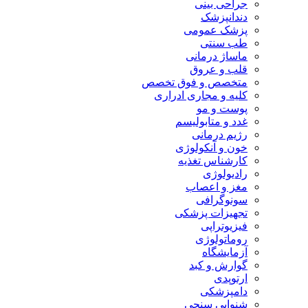
جراحی بینی
دندانپزشک
پزشک عمومی
طب سنتی
ماساژ درمانی
قلب و عروق
متخصص و فوق تخصص
کلیه و مجاری ادراری
پوست و مو
غدد و متابولیسم
رژیم درمانی
خون و آنکولوژی
کارشناس تغذیه
رادیولوژی
مغز و اعصاب
سونوگرافی
تجهیزات پزشکی
فیزیوتراپی
روماتولوژی
آزمایشگاه
گوارش و کبد
ارتوپدی
دامپزشکی
شنوایی سنجی