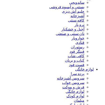
ساندویچی
بستنی و آبمیوه فروشی
حلیم آش دیزی
آشپزخانه
کافه سنتی
تره بار
آجیل و خشکبار
نان سنتی و صنعتی
خواروبار
قنادی
رستوران
فینگر فود
کافی شاپ
کباب و بریان
فست فود
لوازم خانگی
پرده سرا
سرویس آشپزخانه
سرویس خواب
فرش و موکت
لوازم خانگی
لوازم کودک
مبلمان
لوازم لوکس