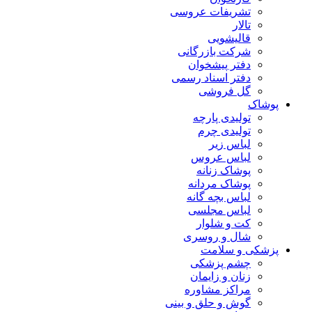
تشریفات عروسی
تالار
قالیشویی
شرکت بازرگانی
دفتر پیشخوان
دفتر اسناد رسمی
گل فروشی
پوشاک
تولیدی پارچه
تولیدی چرم
لباس زیر
لباس عروس
پوشاک زنانه
پوشاک مردانه
لباس بچه گانه
لباس مجلسی
کت و شلوار
شال و روسری
پزشکی و سلامت
چشم پزشکی
زنان و زایمان
مراکز مشاوره
گوش و حلق و بینی