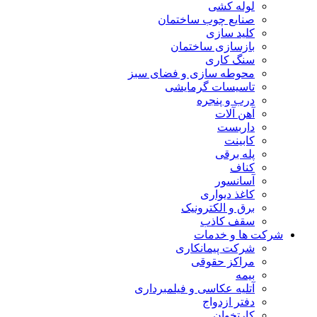
لوله کشی
صنایع چوب ساختمان
کلید سازی
بازسازی ساختمان
سنگ کاری
محوطه سازی و فضای سبز
تاسیسات گرمایشی
درب و پنجره
آهن آلات
داربست
کابینت
پله برقی
کناف
آسانسور
کاغذ دیواری
برق و الکترونیک
سقف کاذب
شرکت ها و خدمات
شرکت پیمانکاری
مراکز حقوقی
بیمه
آتلیه عکاسی و فیلمبرداری
دفتر ازدواج
کارتخوان