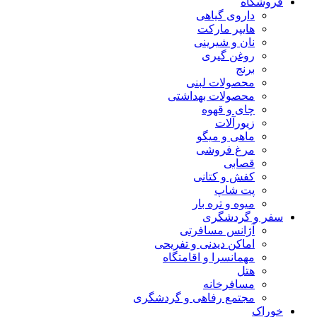
فروشگاه
داروی گیاهی
هایپر مارکت
نان و شیرینی
روغن گیری
برنج
محصولات لبنی
محصولات بهداشتی
چای و قهوه
زیورآلات
ماهی و میگو
مرغ فروشی
قصابی
کفش و کتانی
پت شاپ
میوه و تره بار
سفر و گردشگری
آژانس مسافرتی
اماکن دیدنی و تفریحی
مهمانسرا و اقامتگاه
هتل
مسافرخانه
مجتمع رفاهی و گردشگری
خوراک