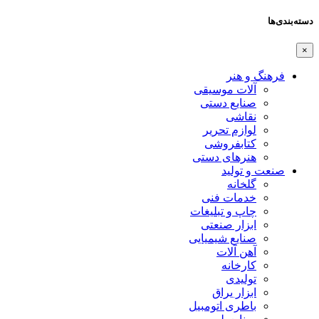
دسته‌بندی‌ها
×
فرهنگ و هنر
آلات موسیقی
صنایع دستی
نقاشی
لوازم تحریر
کتابفروشی
هنرهای دستی
صنعت و تولید
گلخانه
خدمات فنی
چاپ و تبلیغات
ابزار صنعتی
صنایع شیمیایی
آهن آلات
کارخانه
تولیدی
ابزار یراق
باطری اتومبیل