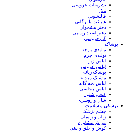
تشریفات عروسی
تالار
قالیشویی
شرکت بازرگانی
دفتر پیشخوان
دفتر اسناد رسمی
گل فروشی
پوشاک
تولیدی پارچه
تولیدی چرم
لباس زیر
لباس عروس
پوشاک زنانه
پوشاک مردانه
لباس بچه گانه
لباس مجلسی
کت و شلوار
شال و روسری
پزشکی و سلامت
چشم پزشکی
زنان و زایمان
مراکز مشاوره
گوش و حلق و بینی