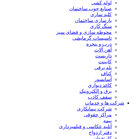
لوله کشی
صنایع چوب ساختمان
کلید سازی
بازسازی ساختمان
سنگ کاری
محوطه سازی و فضای سبز
تاسیسات گرمایشی
درب و پنجره
آهن آلات
داربست
کابینت
پله برقی
کناف
آسانسور
کاغذ دیواری
برق و الکترونیک
سقف کاذب
شرکت ها و خدمات
شرکت پیمانکاری
مراکز حقوقی
بیمه
آتلیه عکاسی و فیلمبرداری
دفتر ازدواج
کارتخوان