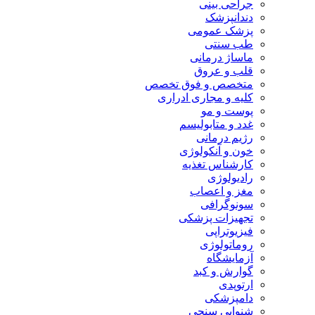
جراحی بینی
دندانپزشک
پزشک عمومی
طب سنتی
ماساژ درمانی
قلب و عروق
متخصص و فوق تخصص
کلیه و مجاری ادراری
پوست و مو
غدد و متابولیسم
رژیم درمانی
خون و آنکولوژی
کارشناس تغذیه
رادیولوژی
مغز و اعصاب
سونوگرافی
تجهیزات پزشکی
فیزیوتراپی
روماتولوژی
آزمایشگاه
گوارش و کبد
ارتوپدی
دامپزشکی
شنوایی سنجی