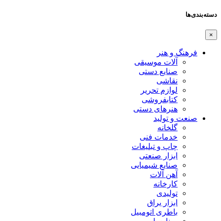
دسته‌بندی‌ها
×
فرهنگ و هنر
آلات موسیقی
صنایع دستی
نقاشی
لوازم تحریر
کتابفروشی
هنرهای دستی
صنعت و تولید
گلخانه
خدمات فنی
چاپ و تبلیغات
ابزار صنعتی
صنایع شیمیایی
آهن آلات
کارخانه
تولیدی
ابزار یراق
باطری اتومبیل