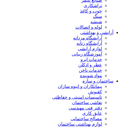
صنایع پلیمر
تراشکاری
چوب و کاغذ
سنگ
شیشه
لوله و اتصالات
آرایشی و بهداشتی
آرایشگاه مردانه
آرایشگاه زنانه
لوازم آرایشی
آموزشگاه زیبایی
خدمات ابرو
عطر و ادکلن
خدمات ناخن
مواد شوینده
ساختمان و سازه
پیمانکاران و انبوه سازان
کفپوش
تاسیسات امنیتی و حفاظتی
نقاشی ساختمان
دفتر فنی مهندسی
عایق کاری
مصالح ساختمانی
لوازم بهداشتی ساختمان