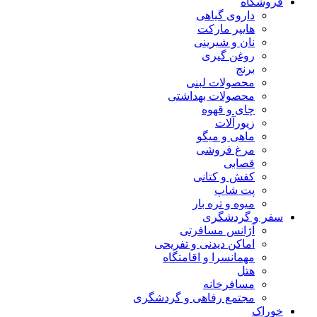
فروشگاه
داروی گیاهی
هایپر مارکت
نان و شیرینی
روغن گیری
برنج
محصولات لبنی
محصولات بهداشتی
چای و قهوه
زیورآلات
ماهی و میگو
مرغ فروشی
قصابی
کفش و کتانی
پت شاپ
میوه و تره بار
سفر و گردشگری
آژانس مسافرتی
اماکن دیدنی و تفریحی
مهمانسرا و اقامتگاه
هتل
مسافرخانه
مجتمع رفاهی و گردشگری
خوراک