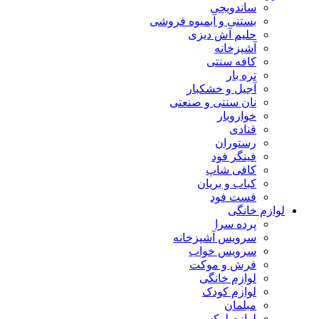
ساندویچی
بستنی و آبمیوه فروشی
حلیم آش دیزی
آشپزخانه
کافه سنتی
تره بار
آجیل و خشکبار
نان سنتی و صنعتی
خواروبار
قنادی
رستوران
فینگر فود
کافی شاپ
کباب و بریان
فست فود
لوازم خانگی
پرده سرا
سرویس آشپزخانه
سرویس خواب
فرش و موکت
لوازم خانگی
لوازم کودک
مبلمان
لوازم لوکس