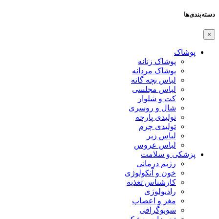
دسته‌بندی‌ها
×
پوشاک
پوشاک زنانه
پوشاک مردانه
لباس بچه گانه
لباس مجلسی
کت و شلوار
شال و روسری
تولیدی پارچه
تولیدی چرم
لباس زیر
لباس عروس
پزشکی و سلامت
رژیم درمانی
خون و آنکولوژی
کارشناس تغذیه
رادیولوژی
مغز و اعصاب
سونوگرافی