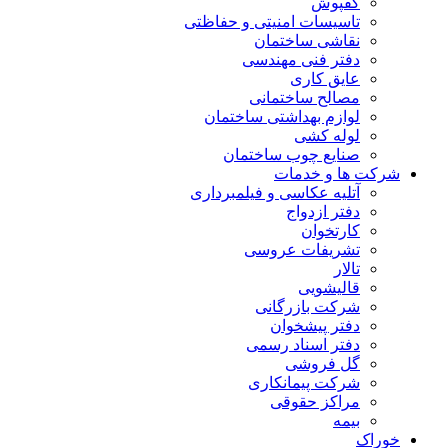
کفپوش
تاسیسات امنیتی و حفاظتی
نقاشی ساختمان
دفتر فنی مهندسی
عایق کاری
مصالح ساختمانی
لوازم بهداشتی ساختمان
لوله کشی
صنایع چوب ساختمان
شرکت ها و خدمات
آتلیه عکاسی و فیلمبرداری
دفتر ازدواج
کارتخوان
تشریفات عروسی
تالار
قالیشویی
شرکت بازرگانی
دفتر پیشخوان
دفتر اسناد رسمی
گل فروشی
شرکت پیمانکاری
مراکز حقوقی
بیمه
خوراک