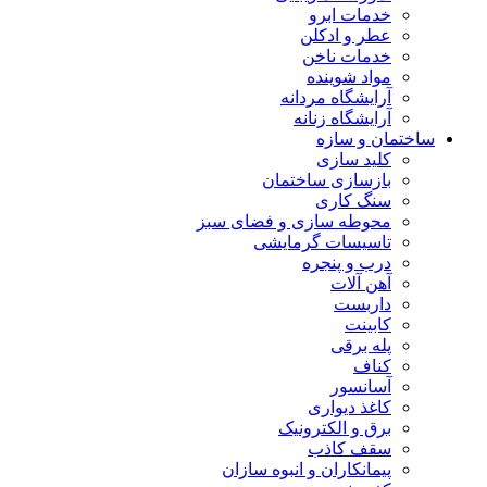
خدمات ابرو
عطر و ادکلن
خدمات ناخن
مواد شوینده
آرایشگاه مردانه
آرایشگاه زنانه
ساختمان و سازه
کلید سازی
بازسازی ساختمان
سنگ کاری
محوطه سازی و فضای سبز
تاسیسات گرمایشی
درب و پنجره
آهن آلات
داربست
کابینت
پله برقی
کناف
آسانسور
کاغذ دیواری
برق و الکترونیک
سقف کاذب
پیمانکاران و انبوه سازان