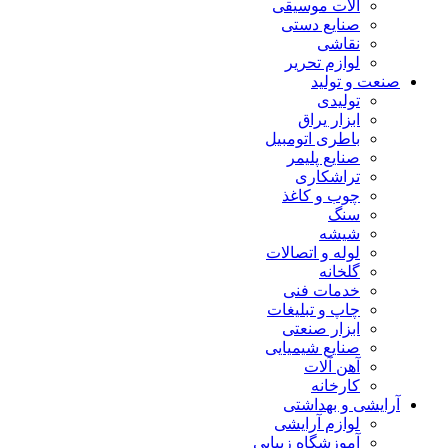
آلات موسیقی
صنایع دستی
نقاشی
لوازم تحریر
صنعت و تولید
تولیدی
ابزار یراق
باطری اتومبیل
صنایع پلیمر
تراشکاری
چوب و کاغذ
سنگ
شیشه
لوله و اتصالات
گلخانه
خدمات فنی
چاپ و تبلیغات
ابزار صنعتی
صنایع شیمیایی
آهن آلات
کارخانه
آرایشی و بهداشتی
لوازم آرایشی
آموزشگاه زیبایی