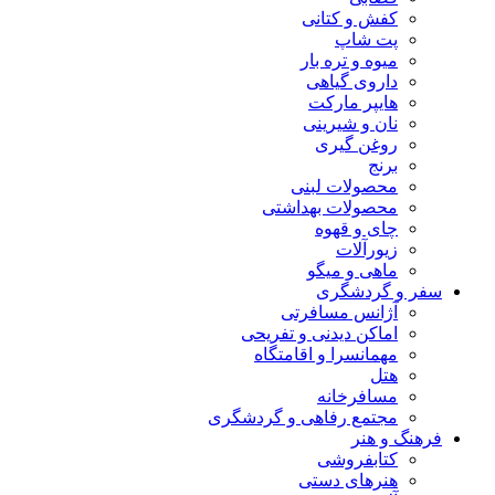
کفش و کتانی
پت شاپ
میوه و تره بار
داروی گیاهی
هایپر مارکت
نان و شیرینی
روغن گیری
برنج
محصولات لبنی
محصولات بهداشتی
چای و قهوه
زیورآلات
ماهی و میگو
سفر و گردشگری
آژانس مسافرتی
اماکن دیدنی و تفریحی
مهمانسرا و اقامتگاه
هتل
مسافرخانه
مجتمع رفاهی و گردشگری
فرهنگ و هنر
کتابفروشی
هنرهای دستی