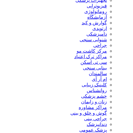
تجهیزات پزشکی
فیزیوتراپی
روماتولوژی
آزمایشگاه
گوارش و کبد
ارتوپدی
دامپزشکی
شنوایی سنجی
جراحی
مرکز کاشت مو
مراکز ترک اعتیاد
سی تی اسکن
بینایی سنجی
سالمندان
ام آر آی
کلینیک زیبایی
روانشناس
چشم پزشکی
زنان و زایمان
مراکز مشاوره
گوش و حلق و بینی
جراحی بینی
دندانپزشک
پزشک عمومی