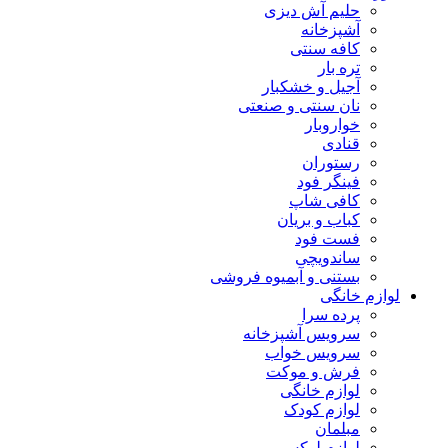
حلیم آش دیزی
آشپزخانه
کافه سنتی
تره بار
آجیل و خشکبار
نان سنتی و صنعتی
خواروبار
قنادی
رستوران
فینگر فود
کافی شاپ
کباب و بریان
فست فود
ساندویچی
بستنی و آبمیوه فروشی
لوازم خانگی
پرده سرا
سرویس آشپزخانه
سرویس خواب
فرش و موکت
لوازم خانگی
لوازم کودک
مبلمان
لوازم لوکس