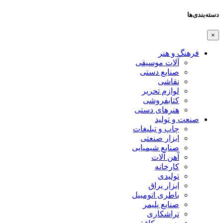
دسته‌بندی‌ها
×
فرهنگ و هنر
آلات موسیقی
صنایع دستی
نقاشی
لوازم تحریر
کتابفروشی
هنرهای دستی
صنعت و تولید
چاپ و تبلیغات
ابزار صنعتی
صنایع شیمیایی
آهن آلات
کارخانه
تولیدی
ابزار یراق
باطری اتومبیل
صنایع پلیمر
تراشکاری