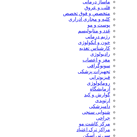
ماساژ درمانی
قلب و عروق
متخصص و فوق تخصص
کلیه و مجاری ادراری
پوست و مو
غدد و متابولیسم
رژیم درمانی
خون و آنکولوژی
کارشناس تغذیه
رادیولوژی
مغز و اعصاب
سونوگرافی
تجهیزات پزشکی
فیزیوتراپی
روماتولوژی
آزمایشگاه
گوارش و کبد
ارتوپدی
دامپزشکی
شنوایی سنجی
جراحی
مرکز کاشت مو
مراکز ترک اعتیاد
سی تی اسکن