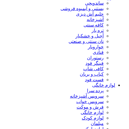
ساندویچی
بستنی و آبمیوه فروشی
حلیم آش دیزی
آشپزخانه
کافه سنتی
تره بار
آجیل و خشکبار
نان سنتی و صنعتی
خواروبار
قنادی
رستوران
فینگر فود
کافی شاپ
کباب و بریان
فست فود
لوازم خانگی
پرده سرا
سرویس آشپزخانه
سرویس خواب
فرش و موکت
لوازم خانگی
لوازم کودک
مبلمان
لوازم لوکس