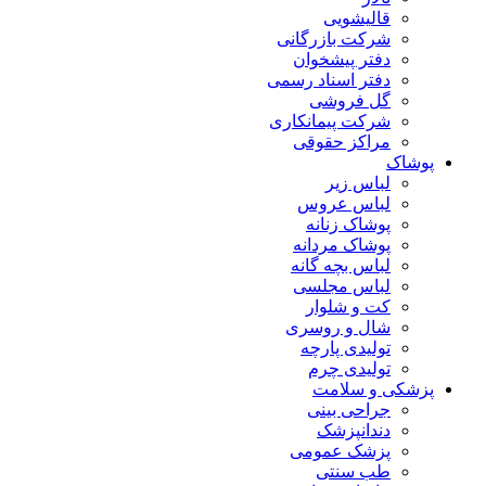
قالیشویی
شرکت بازرگانی
دفتر پیشخوان
دفتر اسناد رسمی
گل فروشی
شرکت پیمانکاری
مراکز حقوقی
پوشاک
لباس زیر
لباس عروس
پوشاک زنانه
پوشاک مردانه
لباس بچه گانه
لباس مجلسی
کت و شلوار
شال و روسری
تولیدی پارچه
تولیدی چرم
پزشکی و سلامت
جراحی بینی
دندانپزشک
پزشک عمومی
طب سنتی