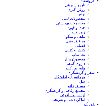
فروشگاه
نان و شیرینی
روغن گیری
برنج
محصولات لبنی
محصولات بهداشتی
چای و قهوه
زیورآلات
ماهی و میگو
مرغ فروشی
قصابی
کفش و کتانی
پت شاپ
میوه و تره بار
داروی گیاهی
هایپر مارکت
سفر و گردشگری
مهمانسرا و اقامتگاه
هتل
مسافرخانه
مجتمع رفاهی و گردشگری
آژانس مسافرتی
اماکن دیدنی و تفریحی
خوراک