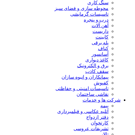
سنگ کاری
محوطه سازی و فضای سبز
تاسیسات گرمایشی
درب و پنجره
آهن آلات
داربست
کابینت
پله برقی
کناف
آسانسور
کاغذ دیواری
برق و الکترونیک
سقف کاذب
پیمانکاران و انبوه سازان
کفپوش
تاسیسات امنیتی و حفاظتی
نقاشی ساختمان
شرکت ها و خدمات
بیمه
آتلیه عکاسی و فیلمبرداری
دفتر ازدواج
کارتخوان
تشریفات عروسی
تالار