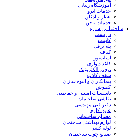
آموزشگاه زیبایی
خدمات ابرو
عطر و ادکلن
خدمات ناخن
ساختمان و سازه
داربست
کابینت
پله برقی
کناف
آسانسور
کاغذ دیواری
برق و الکترونیک
سقف کاذب
پیمانکاران و انبوه سازان
کفپوش
تاسیسات امنیتی و حفاظتی
نقاشی ساختمان
دفتر فنی مهندسی
عایق کاری
مصالح ساختمانی
لوازم بهداشتی ساختمان
لوله کشی
صنایع چوب ساختمان