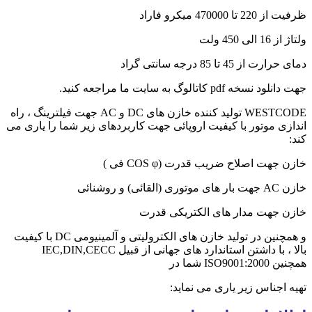
ظرفیت از 220 تا 470000 میکرو فاراد
ولتاژ از 16 الی 450 ولت
دمای حرارت از 45 تا 85 درجه سانتی گراد
جهت دانلود نسخه pdf کاتالوگ به سایت ما مراجعه کنید.
WESTCODE تولید کننده خازن های DC و AC جهت فیلترینگ ، راه
اندازی موتور با کیفیت اروپائی جهت کاربردهای زیر شما را یاری می
کند:
خازن جهت اصلاح ضریب قدرت (COS φ فی )
خازن AC جهت بار های موتوری (القائی) و روشنائی
خازن جهت مدار های الکتریکی قدرت
و همچنین در تولید خازن های الکترولیتی و آلمینیومی DC با کیفیت
بالا ، با داشتن استاندارد های جهانی از قبیل IEC,DIN,CECC
همچنین ISO9001:2000 شما در
تهیه اجناس زیر یاری می نماید: