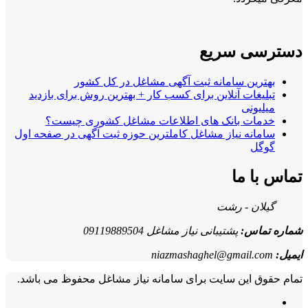
دسترسی سریع
بهترین سامانه ثبت آگهی مشاغل در کل کشور
تبلیغات آنلاین برای کسب کار + بهترین روش برای بازدید
میلیونی
خدمات بانک های اطلاعات مشاغل کشوری چیست؟
سامانه نیاز مشاغل کاملترین حوزه ثبت آگهی در صفحه اول
گوگل
تماس با ما
گیلان - رشت
شماره تماس:
پشتیبانی نیاز مشاغل 09119889504
ایمیل:
niazmashaghel@gmail.com
تمام حقوق این سایت برای سامانه نیاز مشاغل محفوظ می باشد.