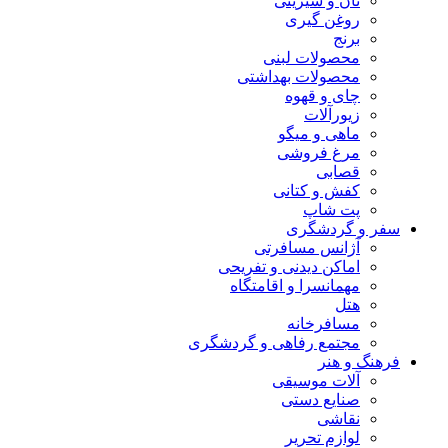
نان و شیرینی
روغن گیری
برنج
محصولات لبنی
محصولات بهداشتی
چای و قهوه
زیورآلات
ماهی و میگو
مرغ فروشی
قصابی
کفش و کتانی
پت شاپ
سفر و گردشگری
آژانس مسافرتی
اماکن دیدنی و تفریحی
مهمانسرا و اقامتگاه
هتل
مسافرخانه
مجتمع رفاهی و گردشگری
فرهنگ و هنر
آلات موسیقی
صنایع دستی
نقاشی
لوازم تحریر