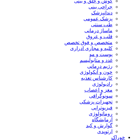
گوش و حلق و بینی
جراحی بینی
دندانپزشک
پزشک عمومی
طب سنتی
ماساژ درمانی
قلب و عروق
متخصص و فوق تخصص
کلیه و مجاری ادراری
پوست و مو
غدد و متابولیسم
رژیم درمانی
خون و آنکولوژی
کارشناس تغذیه
رادیولوژی
مغز و اعصاب
سونوگرافی
تجهیزات پزشکی
فیزیوتراپی
روماتولوژی
آزمایشگاه
گوارش و کبد
ارتوپدی
خوراک