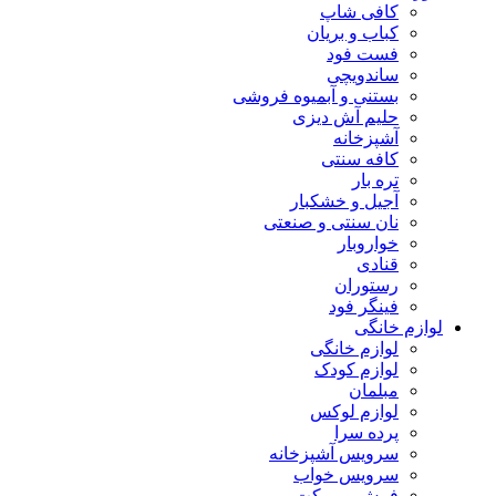
کافی شاپ
کباب و بریان
فست فود
ساندویچی
بستنی و آبمیوه فروشی
حلیم آش دیزی
آشپزخانه
کافه سنتی
تره بار
آجیل و خشکبار
نان سنتی و صنعتی
خواروبار
قنادی
رستوران
فینگر فود
لوازم خانگی
لوازم خانگی
لوازم کودک
مبلمان
لوازم لوکس
پرده سرا
سرویس آشپزخانه
سرویس خواب
فرش و موکت