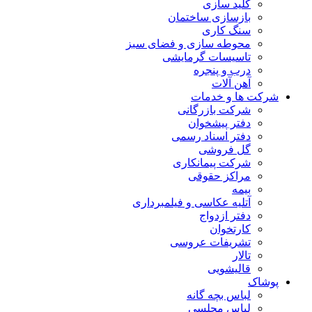
کلید سازی
بازسازی ساختمان
سنگ کاری
محوطه سازی و فضای سبز
تاسیسات گرمایشی
درب و پنجره
آهن آلات
شرکت ها و خدمات
شرکت بازرگانی
دفتر پیشخوان
دفتر اسناد رسمی
گل فروشی
شرکت پیمانکاری
مراکز حقوقی
بیمه
آتلیه عکاسی و فیلمبرداری
دفتر ازدواج
کارتخوان
تشریفات عروسی
تالار
قالیشویی
پوشاک
لباس بچه گانه
لباس مجلسی