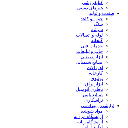
کتابفروشی
هنرهای دستی
صنعت و تولید
چوب و کاغذ
سنگ
شیشه
لوله و اتصالات
گلخانه
خدمات فنی
چاپ و تبلیغات
ابزار صنعتی
صنایع شیمیایی
آهن آلات
کارخانه
تولیدی
ابزار یراق
باطری اتومبیل
صنایع پلیمر
تراشکاری
آرایشی و بهداشتی
مواد شوینده
آرایشگاه مردانه
آرایشگاه زنانه
لوازم آرایشی