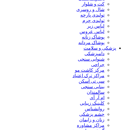
کت و شلوار
شال و روسری
تولیدی پارچه
تولیدی چرم
لباس زیر
لباس عروس
پوشاک زنانه
پوشاک مردانه
پزشکی و سلامت
دامپزشکی
شنوایی سنجی
جراحی
مرکز کاشت مو
مراکز ترک اعتیاد
سی تی اسکن
بینایی سنجی
سالمندان
ام آر آی
کلینیک زیبایی
روانشناس
چشم پزشکی
زنان و زایمان
مراکز مشاوره