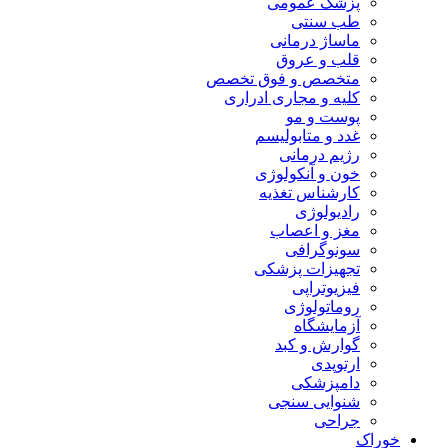
پزشک عمومی
طب سنتی
ماساژ درمانی
قلب و عروق
متخصص و فوق تخصص
کلیه و مجاری ادراری
پوست و مو
غدد و متابولیسم
رژیم درمانی
خون و آنکولوژی
کارشناس تغذیه
رادیولوژی
مغز و اعصاب
سونوگرافی
تجهیزات پزشکی
فیزیوتراپی
روماتولوژی
آزمایشگاه
گوارش و کبد
ارتوپدی
دامپزشکی
شنوایی سنجی
جراحی
خوراک