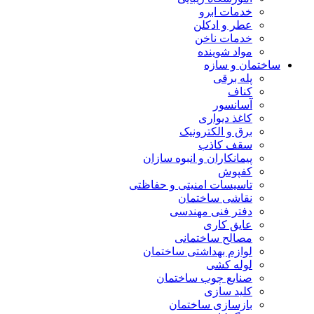
خدمات ابرو
عطر و ادکلن
خدمات ناخن
مواد شوینده
ساختمان و سازه
پله برقی
کناف
آسانسور
کاغذ دیواری
برق و الکترونیک
سقف کاذب
پیمانکاران و انبوه سازان
کفپوش
تاسیسات امنیتی و حفاظتی
نقاشی ساختمان
دفتر فنی مهندسی
عایق کاری
مصالح ساختمانی
لوازم بهداشتی ساختمان
لوله کشی
صنایع چوب ساختمان
کلید سازی
بازسازی ساختمان