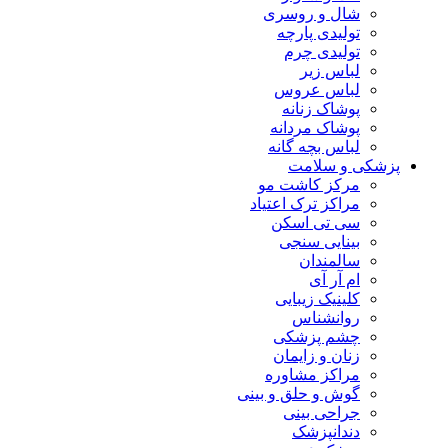
شال و روسری
تولیدی پارچه
تولیدی چرم
لباس زیر
لباس عروس
پوشاک زنانه
پوشاک مردانه
لباس بچه گانه
پزشکی و سلامت
مرکز کاشت مو
مراکز ترک اعتیاد
سی تی اسکن
بینایی سنجی
سالمندان
ام آر آی
کلینیک زیبایی
روانشناس
چشم پزشکی
زنان و زایمان
مراکز مشاوره
گوش و حلق و بینی
جراحی بینی
دندانپزشک