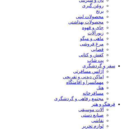
نان و شیرینی
روغن گیری
برنج
محصولات لبنی
محصولات بهداشتی
چای و قهوه
زیورآلات
ماهی و میگو
مرغ فروشی
قصابی
کفش و کتانی
پت شاپ
سفر و گردشگری
آژانس مسافرتی
اماکن دیدنی و تفریحی
مهمانسرا و اقامتگاه
هتل
مسافرخانه
مجتمع رفاهی و گردشگری
فرهنگ و هنر
آلات موسیقی
صنایع دستی
نقاشی
لوازم تحریر