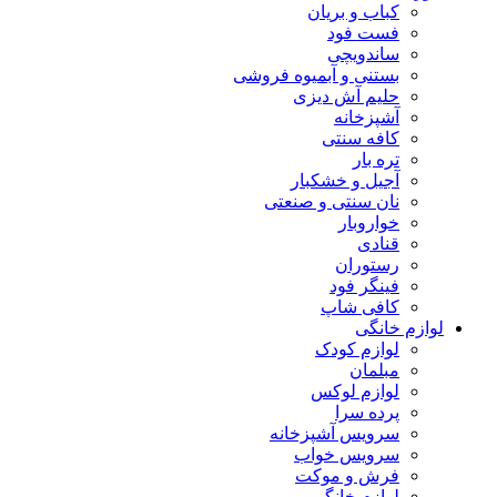
کباب و بریان
فست فود
ساندویچی
بستنی و آبمیوه فروشی
حلیم آش دیزی
آشپزخانه
کافه سنتی
تره بار
آجیل و خشکبار
نان سنتی و صنعتی
خواروبار
قنادی
رستوران
فینگر فود
کافی شاپ
لوازم خانگی
لوازم کودک
مبلمان
لوازم لوکس
پرده سرا
سرویس آشپزخانه
سرویس خواب
فرش و موکت
لوازم خانگی