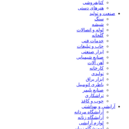
کتابفروشی
هنرهای دستی
صنعت و تولید
سنگ
شیشه
لوله و اتصالات
گلخانه
خدمات فنی
چاپ و تبلیغات
ابزار صنعتی
صنایع شیمیایی
آهن آلات
کارخانه
تولیدی
ابزار یراق
باطری اتومبیل
صنایع پلیمر
تراشکاری
چوب و کاغذ
آرایشی و بهداشتی
آرایشگاه مردانه
آرایشگاه زنانه
لوازم آرایشی
آموزشگاه زیبایی