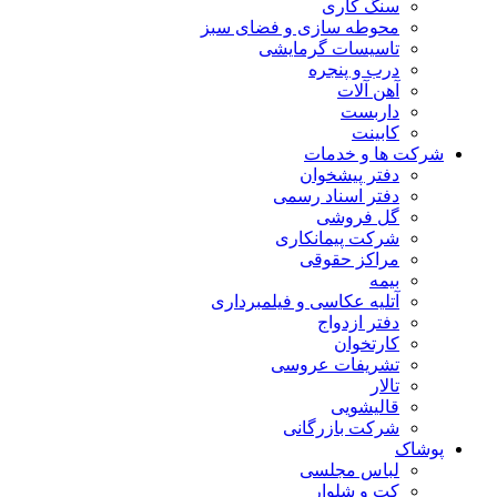
سنگ کاری
محوطه سازی و فضای سبز
تاسیسات گرمایشی
درب و پنجره
آهن آلات
داربست
کابینت
شرکت ها و خدمات
دفتر پیشخوان
دفتر اسناد رسمی
گل فروشی
شرکت پیمانکاری
مراکز حقوقی
بیمه
آتلیه عکاسی و فیلمبرداری
دفتر ازدواج
کارتخوان
تشریفات عروسی
تالار
قالیشویی
شرکت بازرگانی
پوشاک
لباس مجلسی
کت و شلوار