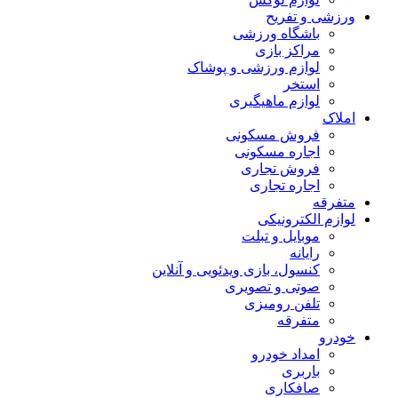
 و تفریح
باشگاه ورزشی
مراکز بازی
لوازم ورزشی و پوشاک
استخر
لوازم ماهیگیری
فروش مسکونی
اجاره مسکونی
فروش تجاری
اجاره تجاری
قه
 الکترونیکی
موبایل و تبلت
رایانه
کنسول، بازی‌ ویدئویی و آنلاین
صوتی و تصویری
تلفن رومیزی
متفرقه
و
امداد خودرو
باربری
صافکاری