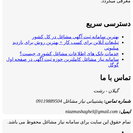
دد.
 سریع
ن سامانه ثبت آگهی مشاغل در کل کشور
ات آنلاین برای کسب کار + بهترین روش برای بازدید
نی
ت بانک های اطلاعات مشاغل کشوری چیست؟
ه نیاز مشاغل کاملترین حوزه ثبت آگهی در صفحه اول
 ما
 - رشت
س:
پشتیبانی نیاز مشاغل 09119889504
niazmashaghel@gmail
این سایت برای سامانه نیاز مشاغل محفوظ می باشد.