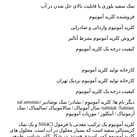
وری با قابلیت بالای حل شدن در آب
ید آمونیوم
وم وارداتی و صادراتی
 آمونیوم بشرط آنالیز
یک کلرید آمونیوم
د کلرید آمونیوم
د کلرید آمونیوم نزدیک تهران
یک کلرید آمونیوم
دیگر نام ها: کلرید آمونیوم / نشادر/ نمک نوشادیر /sal amoniac
salmiak /Salmiac/ سال آمونیاک / سالامونیاک /سالمیاک / نمک
آمکلور / موریات آمونیوم
کلرید آمونیوم یک ترکیب معدنی با فرمول NH4Cl و یک نمک
فید است که بسیار محلول در آب است. محلول های
یوم کمی اسیدی هستند. در شکل کانی شناسی طبیعی