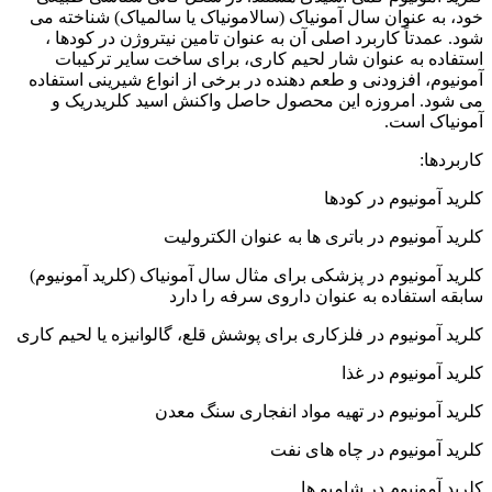
ان سال آمونیاک (سالامونیاک یا سالمیاک) شناخته می
 کاربرد اصلی آن به عنوان تامین نیتروژن در کودها ،
 عنوان شار لحیم کاری، برای ساخت سایر ترکیبات
زودنی و طعم دهنده در برخی از انواع شیرینی استفاده
روزه این محصول حاصل واکنش اسید کلریدریک و
ت.
وم در کودها
وم در باتری ها به عنوان الکترولیت
وم در پزشکی برای مثال سال آمونیاک (کلرید آمونیوم)
ده به عنوان داروی سرفه را دارد
وم در فلزکاری برای پوشش قلع، گالوانیزه یا لحیم کاری
م در غذا
وم در تهیه مواد انفجاری سنگ معدن
وم در چاه های نفت
وم در شامپو ها