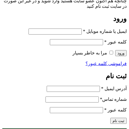
 اکنون عضو سایت هستید وارد شوید و در غیر این صورت
 نام کنید
اره موبایل
*
را به خاطر بسپار
مه عبور؟
ل
*
س
*