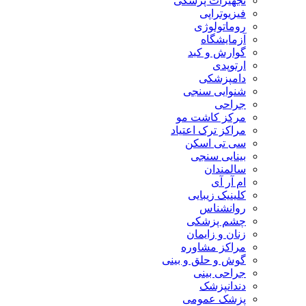
تجهیزات پزشکی
فیزیوتراپی
روماتولوژی
آزمایشگاه
گوارش و کبد
ارتوپدی
دامپزشکی
شنوایی سنجی
جراحی
مرکز کاشت مو
مراکز ترک اعتیاد
سی تی اسکن
بینایی سنجی
سالمندان
ام آر آی
کلینیک زیبایی
روانشناس
چشم پزشکی
زنان و زایمان
مراکز مشاوره
گوش و حلق و بینی
جراحی بینی
دندانپزشک
پزشک عمومی