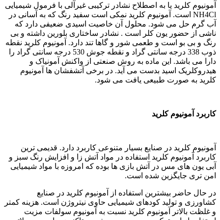
ید یا به اصطلاح نشادر ترکیبی غیرآلی با فرمول شیمیایی
N است. آمونیوم کلرید نمکی است سفید رنگ که به آسانی در
می شود. محلول آن خاصیت اسیدی ضعیفی دارد که
ور یون کلر است . نشادر ساختاری بلورین داشته و بی
 است و طعمی شور و گاها تند دارد. آمونیوم کلرید نقطه
ذوب 338 درجه سانتی گراد و نقطه جوش 530 درجه سانتی گراد را
د. این ماده به روش صنعتی از واکنش آمونیاک و
 اسید بدست می آید. در برخی آتشفشان ها آمونیوم
ورت طبیعی یافت می شود.
یوم کلرید
ید در صنایع بسیار متنوعی کاربرد دارد. قدیمی ترین
یوم کلرید استفاده در مواد آتش زا و افزایش رنگ سبز و
 مس در آتش بازی ها بوده که امروزه با مواد شیمیایی
یگزین شده است.
 بیشترین استفاده از آمونیوم کلرید در صنایع
تولید کودهای شیمیایی حاوی نیتروژن است. هزینه کمتر
تر آمونیوم کلرید نسبت به آمونیوم سولفات مزیت