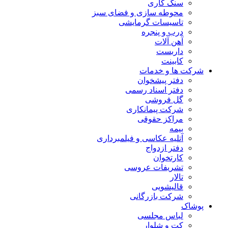
سنگ کاری
محوطه سازی و فضای سبز
تاسیسات گرمایشی
درب و پنجره
آهن آلات
داربست
کابینت
شرکت ها و خدمات
دفتر پیشخوان
دفتر اسناد رسمی
گل فروشی
شرکت پیمانکاری
مراکز حقوقی
بیمه
آتلیه عکاسی و فیلمبرداری
دفتر ازدواج
کارتخوان
تشریفات عروسی
تالار
قالیشویی
شرکت بازرگانی
پوشاک
لباس مجلسی
کت و شلوار