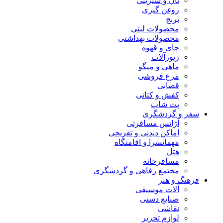
نان و شیرینی
روغن گیری
برنج
محصولات لبنی
محصولات بهداشتی
چای و قهوه
زیورآلات
ماهی و میگو
مرغ فروشی
قصابی
کفش و کتانی
پت شاپ
سفر و گردشگری
آژانس مسافرتی
اماکن دیدنی و تفریحی
مهمانسرا و اقامتگاه
هتل
مسافرخانه
مجتمع رفاهی و گردشگری
فرهنگ و هنر
آلات موسیقی
صنایع دستی
نقاشی
لوازم تحریر