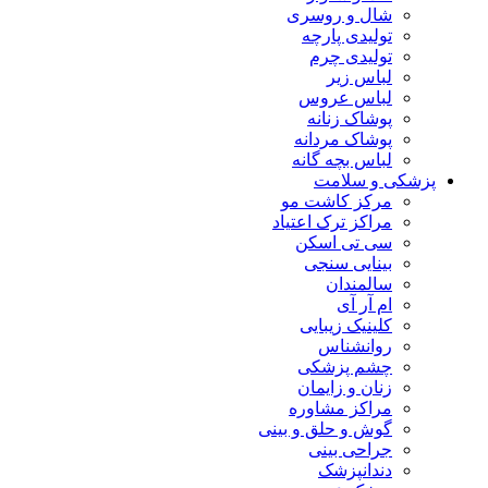
شال و روسری
تولیدی پارچه
تولیدی چرم
لباس زیر
لباس عروس
پوشاک زنانه
پوشاک مردانه
لباس بچه گانه
پزشکی و سلامت
مرکز کاشت مو
مراکز ترک اعتیاد
سی تی اسکن
بینایی سنجی
سالمندان
ام آر آی
کلینیک زیبایی
روانشناس
چشم پزشکی
زنان و زایمان
مراکز مشاوره
گوش و حلق و بینی
جراحی بینی
دندانپزشک