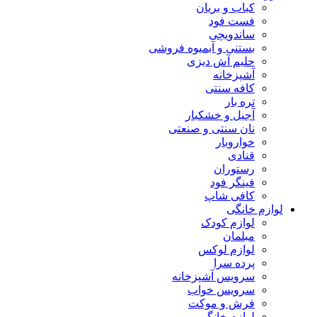
کباب و بریان
فست فود
ساندویچی
بستنی و آبمیوه فروشی
حلیم آش دیزی
آشپزخانه
کافه سنتی
تره بار
آجیل و خشکبار
نان سنتی و صنعتی
خواروبار
قنادی
رستوران
فینگر فود
کافی شاپ
لوازم خانگی
لوازم کودک
مبلمان
لوازم لوکس
پرده سرا
سرویس آشپزخانه
سرویس خواب
فرش و موکت
لوازم خانگی