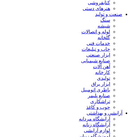
کتابفروشی
هنرهای دستی
صنعت و تولید
سنگ
شیشه
لوله و اتصالات
گلخانه
خدمات فنی
چاپ و تبلیغات
ابزار صنعتی
صنایع شیمیایی
آهن آلات
کارخانه
تولیدی
ابزار یراق
باطری اتومبیل
صنایع پلیمر
تراشکاری
چوب و کاغذ
آرایشی و بهداشتی
آرایشگاه مردانه
آرایشگاه زنانه
لوازم آرایشی
آموزشگاه زیبایی