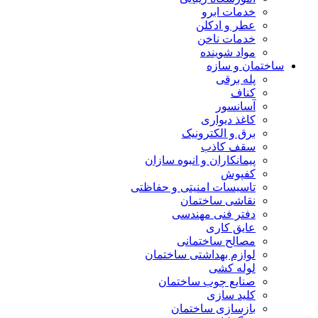
خدمات ابرو
عطر و ادکلن
خدمات ناخن
مواد شوینده
ساختمان و سازه
پله برقی
کناف
آسانسور
کاغذ دیواری
برق و الکترونیک
سقف کاذب
پیمانکاران و انبوه سازان
کفپوش
تاسیسات امنیتی و حفاظتی
نقاشی ساختمان
دفتر فنی مهندسی
عایق کاری
مصالح ساختمانی
لوازم بهداشتی ساختمان
لوله کشی
صنایع چوب ساختمان
کلید سازی
بازسازی ساختمان