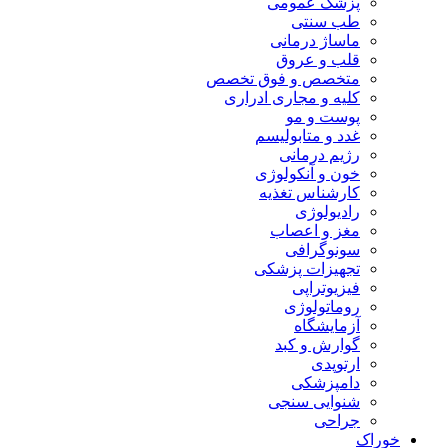
پزشک عمومی
طب سنتی
ماساژ درمانی
قلب و عروق
متخصص و فوق تخصص
کلیه و مجاری ادراری
پوست و مو
غدد و متابولیسم
رژیم درمانی
خون و آنکولوژی
کارشناس تغذیه
رادیولوژی
مغز و اعصاب
سونوگرافی
تجهیزات پزشکی
فیزیوتراپی
روماتولوژی
آزمایشگاه
گوارش و کبد
ارتوپدی
دامپزشکی
شنوایی سنجی
جراحی
خوراک