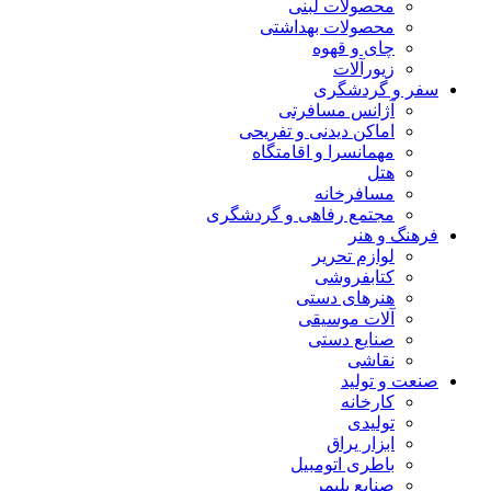
محصولات لبنی
محصولات بهداشتی
چای و قهوه
زیورآلات
سفر و گردشگری
آژانس مسافرتی
اماکن دیدنی و تفریحی
مهمانسرا و اقامتگاه
هتل
مسافرخانه
مجتمع رفاهی و گردشگری
فرهنگ و هنر
لوازم تحریر
کتابفروشی
هنرهای دستی
آلات موسیقی
صنایع دستی
نقاشی
صنعت و تولید
کارخانه
تولیدی
ابزار یراق
باطری اتومبیل
صنایع پلیمر