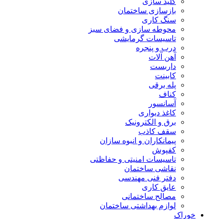
کلید سازی
بازسازی ساختمان
سنگ کاری
محوطه سازی و فضای سبز
تاسیسات گرمایشی
درب و پنجره
آهن آلات
داربست
کابینت
پله برقی
کناف
آسانسور
کاغذ دیواری
برق و الکترونیک
سقف کاذب
پیمانکاران و انبوه سازان
کفپوش
تاسیسات امنیتی و حفاظتی
نقاشی ساختمان
دفتر فنی مهندسی
عایق کاری
مصالح ساختمانی
لوازم بهداشتی ساختمان
خوراک