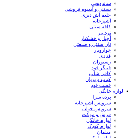
ساندویچی
بستنی و آبمیوه فروشی
حلیم آش دیزی
آشپزخانه
کافه سنتی
تره بار
آجیل و خشکبار
نان سنتی و صنعتی
خواروبار
قنادی
رستوران
فینگر فود
کافی شاپ
کباب و بریان
فست فود
لوازم خانگی
پرده سرا
سرویس آشپزخانه
سرویس خواب
فرش و موکت
لوازم خانگی
لوازم کودک
مبلمان
لوازم لوکس