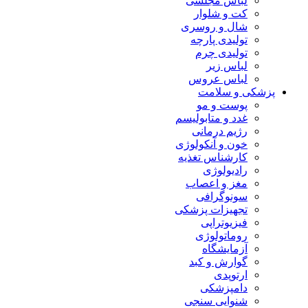
لباس مجلسی
کت و شلوار
شال و روسری
تولیدی پارچه
تولیدی چرم
لباس زیر
لباس عروس
پزشکی و سلامت
پوست و مو
غدد و متابولیسم
رژیم درمانی
خون و آنکولوژی
کارشناس تغذیه
رادیولوژی
مغز و اعصاب
سونوگرافی
تجهیزات پزشکی
فیزیوتراپی
روماتولوژی
آزمایشگاه
گوارش و کبد
ارتوپدی
دامپزشکی
شنوایی سنجی