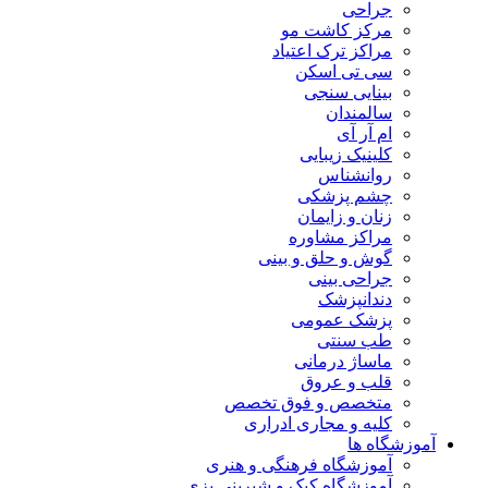
جراحی
مرکز کاشت مو
مراکز ترک اعتیاد
سی تی اسکن
بینایی سنجی
سالمندان
ام آر آی
کلینیک زیبایی
روانشناس
چشم پزشکی
زنان و زایمان
مراکز مشاوره
گوش و حلق و بینی
جراحی بینی
دندانپزشک
پزشک عمومی
طب سنتی
ماساژ درمانی
قلب و عروق
متخصص و فوق تخصص
کلیه و مجاری ادراری
آموزشگاه ها
آموزشگاه فرهنگی و هنری
آموزشگاه کیک و شیرینی پزی