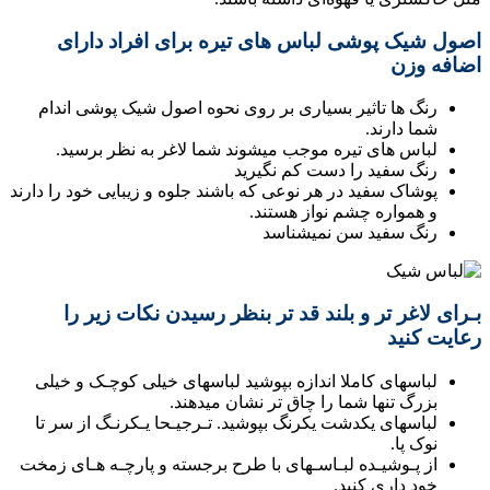
اصول شیک پوشی لباس های تیره برای افراد دارای
اضافه وزن
رنگ ها تاثیر بسیاری بر روی نحوه اصول شیک پوشی اندام
شما دارند.
لباس های تیره موجب میشوند شما لاغر به نظر برسید.
رنگ سفید را دست کم نگیرید
پوشاک سفید در هر نوعی که باشند جلوه و زیبایی خود را دارند
و همواره چشم نواز هستند.
رنگ سفید سن نمیشناسد
بـرای لاغر تر و بلند قد تر بنظر رسیدن نکات زیر را
رعایت کنید
لباسهای کاملا اندازه بپوشید لباسهای خیلی کوچـک و خیلی
بزرگ تنها شما را چاق تر نشان میدهند.
لباسهای یکدشت یکرنگ بپوشید. تـرجیـحا یـکرنـگ از سر تا
نوک پا.
از پـوشیـده لبـاسـهای با طرح برجسته و پارچـه هـای زمخت
خود داری کنید.