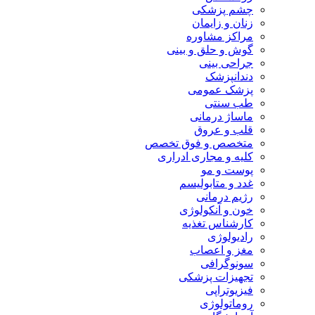
چشم پزشکی
زنان و زایمان
مراکز مشاوره
گوش و حلق و بینی
جراحی بینی
دندانپزشک
پزشک عمومی
طب سنتی
ماساژ درمانی
قلب و عروق
متخصص و فوق تخصص
کلیه و مجاری ادراری
پوست و مو
غدد و متابولیسم
رژیم درمانی
خون و آنکولوژی
کارشناس تغذیه
رادیولوژی
مغز و اعصاب
سونوگرافی
تجهیزات پزشکی
فیزیوتراپی
روماتولوژی