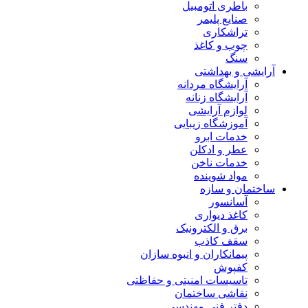
باطری اتومبیل
صنایع پلیمر
تراشکاری
چوب و کاغذ
سنگ
آرایشی و بهداشتی
آرایشگاه مردانه
آرایشگاه زنانه
لوازم آرایشی
آموزشگاه زیبایی
خدمات ابرو
عطر و ادکلن
خدمات ناخن
مواد شوینده
ساختمان و سازه
آسانسور
کاغذ دیواری
برق و الکترونیک
سقف کاذب
پیمانکاران و انبوه سازان
کفپوش
تاسیسات امنیتی و حفاظتی
نقاشی ساختمان
دفتر فنی مهندسی