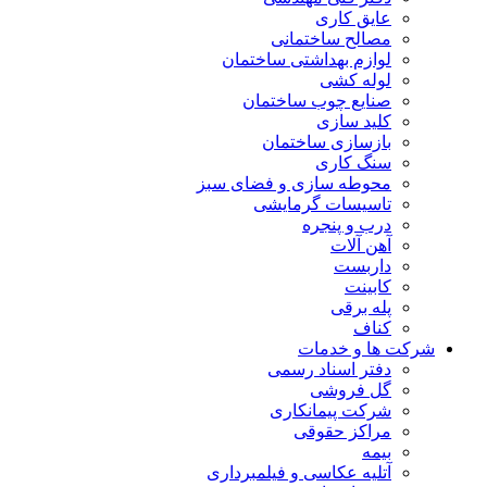
عایق کاری
مصالح ساختمانی
لوازم بهداشتی ساختمان
لوله کشی
صنایع چوب ساختمان
کلید سازی
بازسازی ساختمان
سنگ کاری
محوطه سازی و فضای سبز
تاسیسات گرمایشی
درب و پنجره
آهن آلات
داربست
کابینت
پله برقی
کناف
شرکت ها و خدمات
دفتر اسناد رسمی
گل فروشی
شرکت پیمانکاری
مراکز حقوقی
بیمه
آتلیه عکاسی و فیلمبرداری