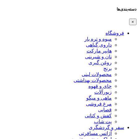
دسته‌بندی‌ها
×
فروشگاه
میوه و تره بار
داروی گیاهی
هایپر مارکت
نان و شیرینی
روغن گیری
برنج
محصولات لبنی
محصولات بهداشتی
چای و قهوه
زیورآلات
ماهی و میگو
مرغ فروشی
قصابی
کفش و کتانی
پت شاپ
سفر و گردشگری
آژانس مسافرتی