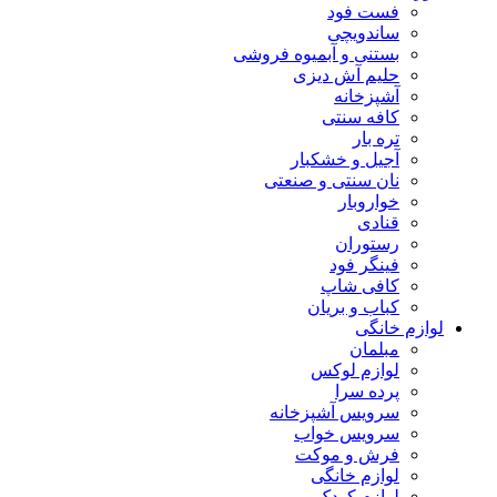
فست فود
ساندویچی
بستنی و آبمیوه فروشی
حلیم آش دیزی
آشپزخانه
کافه سنتی
تره بار
آجیل و خشکبار
نان سنتی و صنعتی
خواروبار
قنادی
رستوران
فینگر فود
کافی شاپ
کباب و بریان
لوازم خانگی
مبلمان
لوازم لوکس
پرده سرا
سرویس آشپزخانه
سرویس خواب
فرش و موکت
لوازم خانگی
لوازم کودک