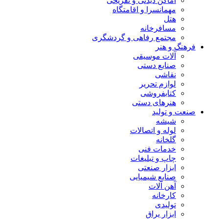
اماکن دیدنی و تفریحی
مهمانسرا و اقامتگاه
هتل
مسافرخانه
مجتمع رفاهی و گردشگری
فرهنگ و هنر
آلات موسیقی
صنایع دستی
نقاشی
لوازم تحریر
کتابفروشی
هنرهای دستی
صنعت و تولید
شیشه
لوله و اتصالات
گلخانه
خدمات فنی
چاپ و تبلیغات
ابزار صنعتی
صنایع شیمیایی
آهن آلات
کارخانه
تولیدی
ابزار یراق