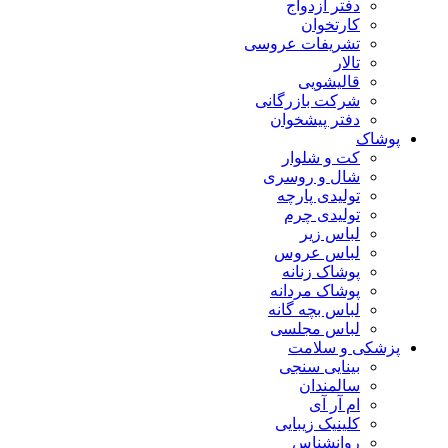
دفتر ازدواج
کارتخوان
تشریفات عروسی
تالار
قالیشویی
شرکت بازرگانی
دفتر پیشخوان
پوشاک
کت و شلوار
شال و روسری
تولیدی پارچه
تولیدی چرم
لباس زیر
لباس عروس
پوشاک زنانه
پوشاک مردانه
لباس بچه گانه
لباس مجلسی
پزشکی و سلامت
بینایی سنجی
سالمندان
ام آر آی
کلینیک زیبایی
روانشناس