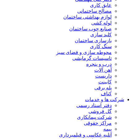
عایق کاری
مصالح ساختمانی
لوازم بهداشتی ساختمان
لوله کشی
صنایع چوب ساختمان
کلید سازی
بازسازی ساختمان
سنگ کاری
محوطه سازی و فضای سبز
تاسیسات گرمایشی
درب و پنجره
آهن آلات
داربست
کابینت
پله برقی
کناف
شرکت ها و خدمات
دفتر اسناد رسمی
گل فروشی
شرکت پیمانکاری
مراکز حقوقی
بیمه
آتلیه عکاسی و فیلمبرداری