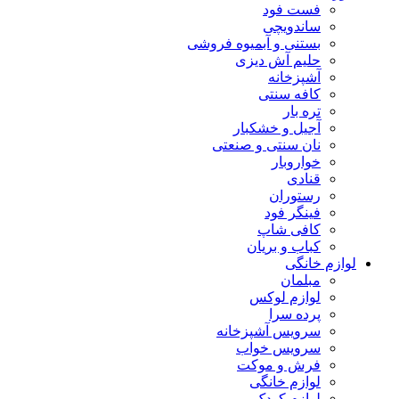
فست فود
ساندویچی
بستنی و آبمیوه فروشی
حلیم آش دیزی
آشپزخانه
کافه سنتی
تره بار
آجیل و خشکبار
نان سنتی و صنعتی
خواروبار
قنادی
رستوران
فینگر فود
کافی شاپ
کباب و بریان
لوازم خانگی
مبلمان
لوازم لوکس
پرده سرا
سرویس آشپزخانه
سرویس خواب
فرش و موکت
لوازم خانگی
لوازم کودک