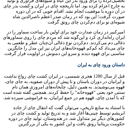
تحصیل‌کرده را برای ورود بذر این گیاه و شیوه‌های فرآوری و تولید
به خارج اعزام کرده بود. اما تاریخچه چای در ایران و کشت بذر چای
در آن دوره با موفقیت انجام نشد. اقدام خوبی که در آن دوره
صورت گرفت؛ این بود که در زمان صدر اعظم ناصرالدین شاه
شیوه‌ای نو برای دم‌کردن چای رونق گرفت
امیرکبیر در زمان صدارت خود برای اولین بار ساخت سماور را در
ایران راه‌اندازی کرد و این‌گونه شد که مردم چای را روی سماورهای
ذغالی دم می‌کردند. دم‌کردن نوع ذغالی آن‌چنان عطر و طعمی ‌به
چای می‌داد که کم‌کم قهوه‌خانه‌های ایران نیز این مدل را جایگزین
مناسبی برای قهوه دیدند و سرو این دمنوش در اولویت قرار گرفت.
داستان ورود چای به ایران
قبل از سال 1280 هجری شمسی، در ایران کشت چای رواج نداشت
و ایرانیان در دوران باستان و تا پیش از دوران صفویه، به جای چای،
قهوه می‌نوشیدند. به همین دلیل، چایخانه‌های امروزی همان نام
سنتی خود یعنی “قهوه‌خانه” را حفظ کردند. همچنین گفته شده است
که با آمدن چای، قهوه هم در جمع ایرانیان، به فراموشی سپرده شد.
با استناد به منابع تاریخی، می‌توان گفت که انتقال چای از جاده
ابریشم توسط چینی‌ها آغاز شد و به تدریج تولید و کشت چای در
کشورهای دیگر نیز متداول شد. در هندوستان، تولید چای در دوره
حکومت بریتانیا رونق یافت و این کشور به یکی از بزرگترین