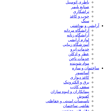
باطری اتومبیل
صنایع پلیمر
تراشکاری
چوب و کاغذ
سنگ
آرایشی و بهداشتی
آرایشگاه مردانه
آرایشگاه زنانه
لوازم آرایشی
آموزشگاه زیبایی
خدمات ابرو
عطر و ادکلن
خدمات ناخن
مواد شوینده
ساختمان و سازه
آسانسور
کاغذ دیواری
برق و الکترونیک
سقف کاذب
پیمانکاران و انبوه سازان
کفپوش
تاسیسات امنیتی و حفاظتی
نقاشی ساختمان
دفتر فنی مهندسی