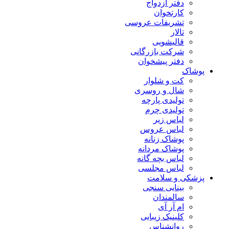
دفتر ازدواج
کارتخوان
تشریفات عروسی
تالار
قالیشویی
شرکت بازرگانی
دفتر پیشخوان
پوشاک
کت و شلوار
شال و روسری
تولیدی پارچه
تولیدی چرم
لباس زیر
لباس عروس
پوشاک زنانه
پوشاک مردانه
لباس بچه گانه
لباس مجلسی
پزشکی و سلامت
بینایی سنجی
سالمندان
ام آر آی
کلینیک زیبایی
روانشناس