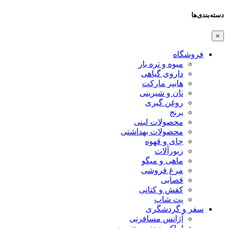
دسته‌بندی‌ها
×
فروشگاه
میوه و تره بار
داروی گیاهی
هایپر مارکت
نان و شیرینی
روغن گیری
برنج
محصولات لبنی
محصولات بهداشتی
چای و قهوه
زیورآلات
ماهی و میگو
مرغ فروشی
قصابی
کفش و کتانی
پت شاپ
سفر و گردشگری
آژانس مسافرتی