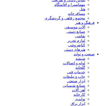
اماکن دیدنی و تفریحی
مهمانسرا و اقامتگاه
هتل
مسافرخانه
مجتمع رفاهی و گردشگری
فرهنگ و هنر
آلات موسیقی
صنایع دستی
نقاشی
لوازم تحریر
کتابفروشی
هنرهای دستی
صنعت و تولید
شیشه
لوله و اتصالات
گلخانه
خدمات فنی
چاپ و تبلیغات
ابزار صنعتی
صنایع شیمیایی
آهن آلات
کارخانه
تولیدی
ابزار یراق