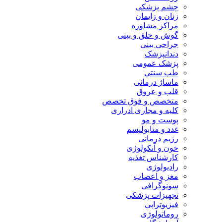
چشم پزشکی
زنان و زایمان
مراکز مشاوره
گوش و حلق و بینی
جراحی بینی
دندانپزشک
پزشک عمومی
طب سنتی
ماساژ درمانی
قلب و عروق
متخصص و فوق تخصص
کلیه و مجاری ادراری
پوست و مو
غدد و متابولیسم
رژیم درمانی
خون و آنکولوژی
کارشناس تغذیه
رادیولوژی
مغز و اعصاب
سونوگرافی
تجهیزات پزشکی
فیزیوتراپی
روماتولوژی