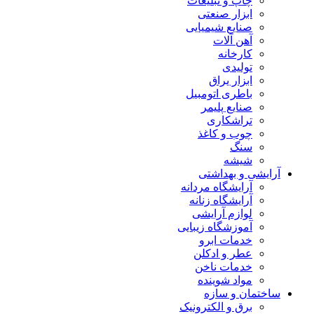
چاپ و تبلیغات
ابزار صنعتی
صنایع شیمیایی
آهن آلات
کارخانه
تولیدی
ابزار یراق
باطری اتومبیل
صنایع پلیمر
تراشکاری
چوب و کاغذ
سنگ
شیشه
آرایشی و بهداشتی
آرایشگاه مردانه
آرایشگاه زنانه
لوازم آرایشی
آموزشگاه زیبایی
خدمات ابرو
عطر و ادکلن
خدمات ناخن
مواد شوینده
ساختمان و سازه
برق و الکترونیک