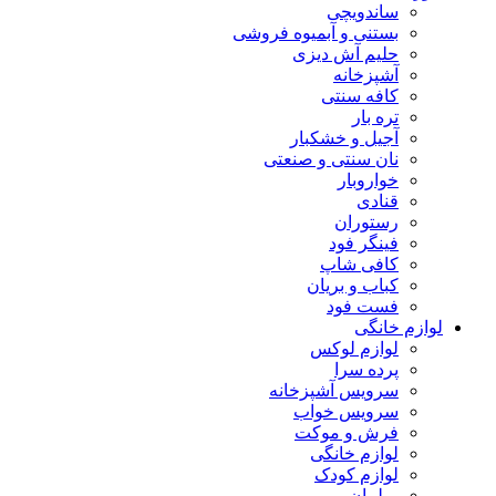
ساندویچی
بستنی و آبمیوه فروشی
حلیم آش دیزی
آشپزخانه
کافه سنتی
تره بار
آجیل و خشکبار
نان سنتی و صنعتی
خواروبار
قنادی
رستوران
فینگر فود
کافی شاپ
کباب و بریان
فست فود
لوازم خانگی
لوازم لوکس
پرده سرا
سرویس آشپزخانه
سرویس خواب
فرش و موکت
لوازم خانگی
لوازم کودک
مبلمان