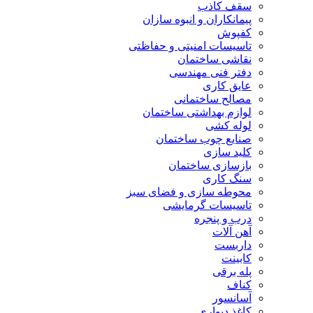
سقف کاذب
پیمانکاران و انبوه سازان
کفپوش
تاسیسات امنیتی و حفاظتی
نقاشی ساختمان
دفتر فنی مهندسی
عایق کاری
مصالح ساختمانی
لوازم بهداشتی ساختمان
لوله کشی
صنایع چوب ساختمان
کلید سازی
بازسازی ساختمان
سنگ کاری
محوطه سازی و فضای سبز
تاسیسات گرمایشی
درب و پنجره
آهن آلات
داربست
کابینت
پله برقی
کناف
آسانسور
کاغذ دیواری