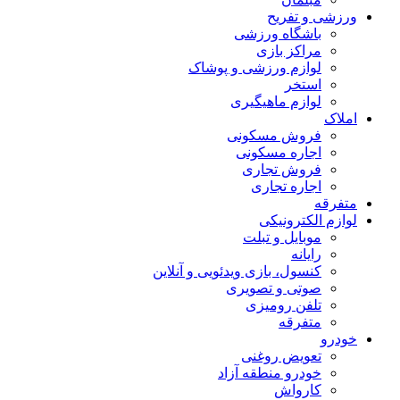
ورزشی و تفریح
باشگاه ورزشی
مراکز بازی
لوازم ورزشی و پوشاک
استخر
لوازم ماهیگیری
املاک
فروش مسکونی
اجاره مسکونی
فروش تجاری
اجاره تجاری
متفرقه
لوازم الکترونیکی
موبایل و تبلت
رایانه
کنسول، بازی‌ ویدئویی و آنلاین
صوتی و تصویری
تلفن رومیزی
متفرقه
خودرو
تعویض روغنی
خودرو منطقه آزاد
کارواش