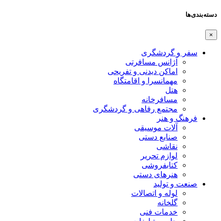
دسته‌بندی‌ها
×
سفر و گردشگری
آژانس مسافرتی
اماکن دیدنی و تفریحی
مهمانسرا و اقامتگاه
هتل
مسافرخانه
مجتمع رفاهی و گردشگری
فرهنگ و هنر
آلات موسیقی
صنایع دستی
نقاشی
لوازم تحریر
کتابفروشی
هنرهای دستی
صنعت و تولید
لوله و اتصالات
گلخانه
خدمات فنی