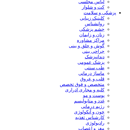
لباس مجلسی
کت و شلوار
پزشکی و سلامت
کلینیک زیبایی
روانشناس
چشم پزشکی
زنان و زایمان
مراکز مشاوره
گوش و حلق و بینی
جراحی بینی
دندانپزشک
پزشک عمومی
طب سنتی
ماساژ درمانی
قلب و عروق
متخصص و فوق تخصص
کلیه و مجاری ادراری
پوست و مو
غدد و متابولیسم
رژیم درمانی
خون و آنکولوژی
کارشناس تغذیه
رادیولوژی
مغز و اعصاب