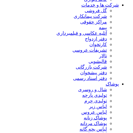
شرکت ها و خدمات
گل فروشی
شرکت پیمانکاری
مراکز حقوقی
بیمه
آتلیه عکاسی و فیلمبرداری
دفتر ازدواج
کارتخوان
تشریفات عروسی
تالار
قالیشویی
شرکت بازرگانی
دفتر پیشخوان
دفتر اسناد رسمی
پوشاک
شال و روسری
تولیدی پارچه
تولیدی چرم
لباس زیر
لباس عروس
پوشاک زنانه
پوشاک مردانه
لباس بچه گانه