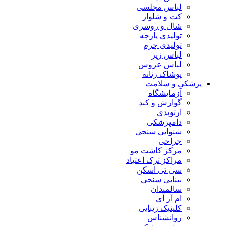
لباس مجلسی
کت و شلوار
شال و روسری
تولیدی پارچه
تولیدی چرم
لباس زیر
لباس عروس
پوشاک زنانه
پزشکی و سلامت
آزمایشگاه
گوارش و کبد
ارتوپدی
دامپزشکی
شنوایی سنجی
جراحی
مرکز کاشت مو
مراکز ترک اعتیاد
سی تی اسکن
بینایی سنجی
سالمندان
ام آر آی
کلینیک زیبایی
روانشناس