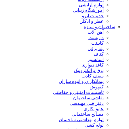
لوازم آرایشی
آموزشگاه زیبایی
خدمات ابرو
عطر و ادکلن
ساختمان و سازه
آهن آلات
داربست
کابینت
پله برقی
کناف
آسانسور
کاغذ دیواری
برق و الکترونیک
سقف کاذب
پیمانکاران و انبوه سازان
کفپوش
تاسیسات امنیتی و حفاظتی
نقاشی ساختمان
دفتر فنی مهندسی
عایق کاری
مصالح ساختمانی
لوازم بهداشتی ساختمان
لوله کشی