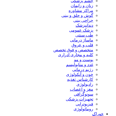
چشم پزشکی
زنان و زایمان
مراکز مشاوره
گوش و حلق و بینی
جراحی بینی
دندانپزشک
پزشک عمومی
طب سنتی
ماساژ درمانی
قلب و عروق
متخصص و فوق تخصص
کلیه و مجاری ادراری
پوست و مو
غدد و متابولیسم
رژیم درمانی
خون و آنکولوژی
کارشناس تغذیه
رادیولوژی
مغز و اعصاب
سونوگرافی
تجهیزات پزشکی
فیزیوتراپی
روماتولوژی
خوراک