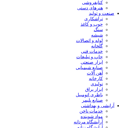
کتابفروشی
هنرهای دستی
صنعت و تولید
تراشکاری
چوب و کاغذ
سنگ
شیشه
لوله و اتصالات
گلخانه
خدمات فنی
چاپ و تبلیغات
ابزار صنعتی
صنایع شیمیایی
آهن آلات
کارخانه
تولیدی
ابزار یراق
باطری اتومبیل
صنایع پلیمر
آرایشی و بهداشتی
خدمات ناخن
مواد شوینده
آرایشگاه مردانه
آرایشگاه زنانه