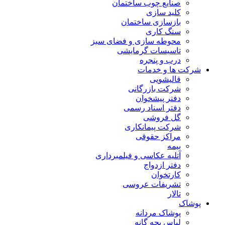
صنایع چوب ساختمان
کلید سازی
بازسازی ساختمان
سنگ کاری
محوطه سازی و فضای سبز
تاسیسات گرمایشی
درب و پنجره
شرکت ها و خدمات
قالیشویی
شرکت بازرگانی
دفتر پیشخوان
دفتر اسناد رسمی
گل فروشی
شرکت پیمانکاری
مراکز حقوقی
بیمه
آتلیه عکاسی و فیلمبرداری
دفتر ازدواج
کارتخوان
تشریفات عروسی
تالار
پوشاک
پوشاک مردانه
لباس بچه گانه