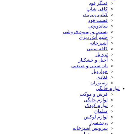
فینگر فود
کافی شاپ
کباب و بریان
فست فود
ساندویچی
بستنی و آبمیوه فروشی
حلیم آش دیزی
آشپزخانه
کافه سنتی
تره بار
آجیل و خشکبار
نان سنتی و صنعتی
خواروبار
قنادی
رستوران
لوازم خانگی
فرش و موکت
لوازم خانگی
لوازم کودک
مبلمان
لوازم لوکس
پرده سرا
سرویس آشپزخانه
سرویس خواب