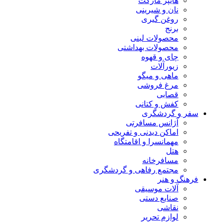
هایپر مارکت
نان و شیرینی
روغن گیری
برنج
محصولات لبنی
محصولات بهداشتی
چای و قهوه
زیورآلات
ماهی و میگو
مرغ فروشی
قصابی
کفش و کتانی
سفر و گردشگری
آژانس مسافرتی
اماکن دیدنی و تفریحی
مهمانسرا و اقامتگاه
هتل
مسافرخانه
مجتمع رفاهی و گردشگری
فرهنگ و هنر
آلات موسیقی
صنایع دستی
نقاشی
لوازم تحریر