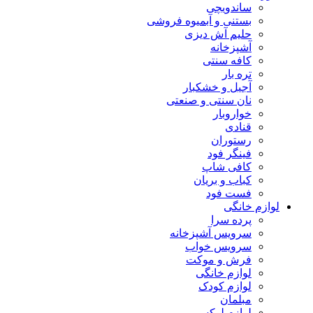
ساندویچی
بستنی و آبمیوه فروشی
حلیم آش دیزی
آشپزخانه
کافه سنتی
تره بار
آجیل و خشکبار
نان سنتی و صنعتی
خواروبار
قنادی
رستوران
فینگر فود
کافی شاپ
کباب و بریان
فست فود
لوازم خانگی
پرده سرا
سرویس آشپزخانه
سرویس خواب
فرش و موکت
لوازم خانگی
لوازم کودک
مبلمان
لوازم لوکس