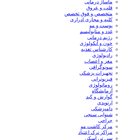
ماساژ درمانی
قلب و عروق
متخصص و فوق تخصص
کلیه و مجاری ادراری
پوست و مو
غدد و متابولیسم
رژیم درمانی
خون و آنکولوژی
کارشناس تغذیه
رادیولوژی
مغز و اعصاب
سونوگرافی
تجهیزات پزشکی
فیزیوتراپی
روماتولوژی
آزمایشگاه
گوارش و کبد
ارتوپدی
دامپزشکی
شنوایی سنجی
جراحی
مرکز کاشت مو
مراکز ترک اعتیاد
سی تی اسکن