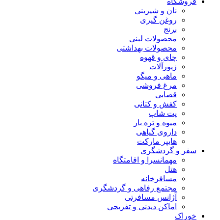
فروشگاه
نان و شیرینی
روغن گیری
برنج
محصولات لبنی
محصولات بهداشتی
چای و قهوه
زیورآلات
ماهی و میگو
مرغ فروشی
قصابی
کفش و کتانی
پت شاپ
میوه و تره بار
داروی گیاهی
هایپر مارکت
سفر و گردشگری
مهمانسرا و اقامتگاه
هتل
مسافرخانه
مجتمع رفاهی و گردشگری
آژانس مسافرتی
اماکن دیدنی و تفریحی
خوراک