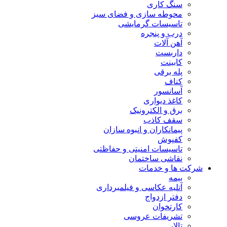
سنگ کاری
محوطه سازی و فضای سبز
تاسیسات گرمایشی
درب و پنجره
آهن آلات
داربست
کابینت
پله برقی
کناف
آسانسور
کاغذ دیواری
برق و الکترونیک
سقف کاذب
پیمانکاران و انبوه سازان
کفپوش
تاسیسات امنیتی و حفاظتی
نقاشی ساختمان
شرکت ها و خدمات
بیمه
آتلیه عکاسی و فیلمبرداری
دفتر ازدواج
کارتخوان
تشریفات عروسی
تالار