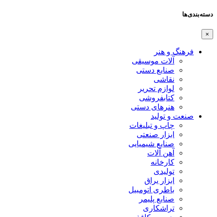
دسته‌بندی‌ها
×
فرهنگ و هنر
آلات موسیقی
صنایع دستی
نقاشی
لوازم تحریر
کتابفروشی
هنرهای دستی
صنعت و تولید
چاپ و تبلیغات
ابزار صنعتی
صنایع شیمیایی
آهن آلات
کارخانه
تولیدی
ابزار یراق
باطری اتومبیل
صنایع پلیمر
تراشکاری