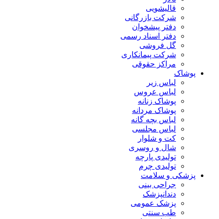
قالیشویی
شرکت بازرگانی
دفتر پیشخوان
دفتر اسناد رسمی
گل فروشی
شرکت پیمانکاری
مراکز حقوقی
پوشاک
لباس زیر
لباس عروس
پوشاک زنانه
پوشاک مردانه
لباس بچه گانه
لباس مجلسی
کت و شلوار
شال و روسری
تولیدی پارچه
تولیدی چرم
پزشکی و سلامت
جراحی بینی
دندانپزشک
پزشک عمومی
طب سنتی