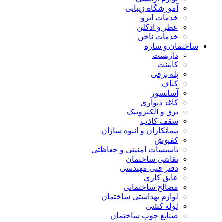
آموزشگاه زیبایی
خدمات ابرو
عطر و ادکلن
خدمات ناخن
ساختمان و سازه
داربست
کابینت
پله برقی
کناف
آسانسور
کاغذ دیواری
برق و الکترونیک
سقف کاذب
پیمانکاران و انبوه سازان
کفپوش
تاسیسات امنیتی و حفاظتی
نقاشی ساختمان
دفتر فنی مهندسی
عایق کاری
مصالح ساختمانی
لوازم بهداشتی ساختمان
لوله کشی
صنایع چوب ساختمان