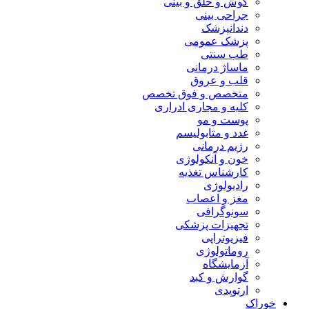
گوش و حلق و بینی
جراحی بینی
دندانپزشک
پزشک عمومی
طب سنتی
ماساژ درمانی
قلب و عروق
متخصص و فوق تخصص
کلیه و مجاری ادراری
پوست و مو
غدد و متابولیسم
رژیم درمانی
خون و آنکولوژی
کارشناس تغذیه
رادیولوژی
مغز و اعصاب
سونوگرافی
تجهیزات پزشکی
فیزیوتراپی
روماتولوژی
آزمایشگاه
گوارش و کبد
ارتوپدی
خوراک