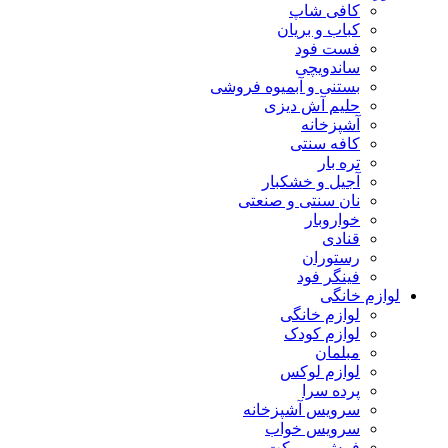
کافی شاپ
کباب و بریان
فست فود
ساندویچی
بستنی و آبمیوه فروشی
حلیم آش دیزی
آشپزخانه
کافه سنتی
تره بار
آجیل و خشکبار
نان سنتی و صنعتی
خواروبار
قنادی
رستوران
فینگر فود
لوازم خانگی
لوازم خانگی
لوازم کودک
مبلمان
لوازم لوکس
پرده سرا
سرویس آشپزخانه
سرویس خواب
فرش و موکت