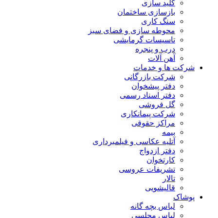
کلید سازی
بازسازی ساختمان
سنگ کاری
محوطه سازی و فضای سبز
تاسیسات گرمایشی
درب و پنجره
آهن آلات
شرکت ها و خدمات
شرکت بازرگانی
دفتر پیشخوان
دفتر اسناد رسمی
گل فروشی
شرکت پیمانکاری
مراکز حقوقی
بیمه
آتلیه عکاسی و فیلمبرداری
دفتر ازدواج
کارتخوان
تشریفات عروسی
تالار
قالیشویی
پوشاک
لباس بچه گانه
لباس مجلسی