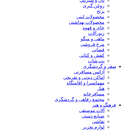
نان و شیرینی
روغن گیری
برنج
محصولات لبنی
محصولات بهداشتی
چای و قهوه
زیورآلات
ماهی و میگو
مرغ فروشی
قصابی
کفش و کتانی
پت شاپ
سفر و گردشگری
آژانس مسافرتی
اماکن دیدنی و تفریحی
مهمانسرا و اقامتگاه
هتل
مسافرخانه
مجتمع رفاهی و گردشگری
فرهنگ و هنر
آلات موسیقی
صنایع دستی
نقاشی
لوازم تحریر