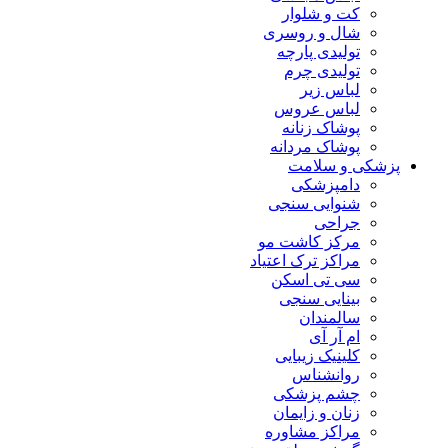
کت و شلوار
شال و روسری
تولیدی پارچه
تولیدی چرم
لباس زیر
لباس عروس
پوشاک زنانه
پوشاک مردانه
پزشکی و سلامت
دامپزشکی
شنوایی سنجی
جراحی
مرکز کاشت مو
مراکز ترک اعتیاد
سی تی اسکن
بینایی سنجی
سالمندان
ام آر آی
کلینیک زیبایی
روانشناس
چشم پزشکی
زنان و زایمان
مراکز مشاوره