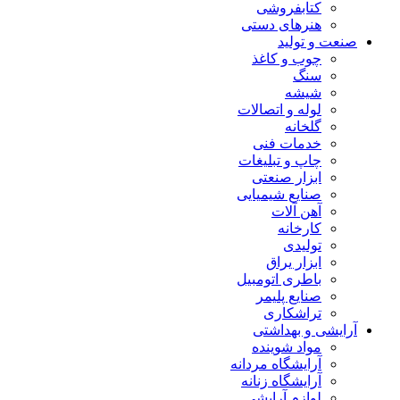
کتابفروشی
هنرهای دستی
صنعت و تولید
چوب و کاغذ
سنگ
شیشه
لوله و اتصالات
گلخانه
خدمات فنی
چاپ و تبلیغات
ابزار صنعتی
صنایع شیمیایی
آهن آلات
کارخانه
تولیدی
ابزار یراق
باطری اتومبیل
صنایع پلیمر
تراشکاری
آرایشی و بهداشتی
مواد شوینده
آرایشگاه مردانه
آرایشگاه زنانه
لوازم آرایشی