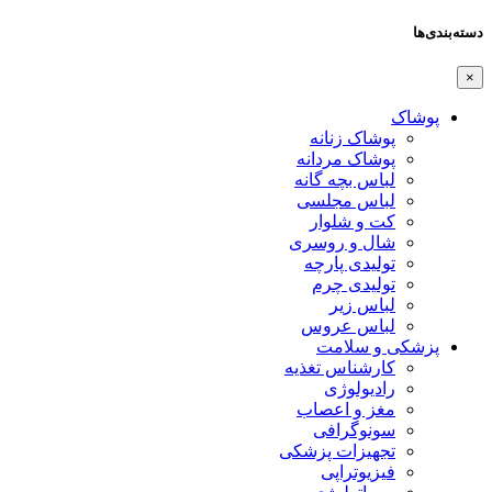
دسته‌بندی‌ها
×
پوشاک
پوشاک زنانه
پوشاک مردانه
لباس بچه گانه
لباس مجلسی
کت و شلوار
شال و روسری
تولیدی پارچه
تولیدی چرم
لباس زیر
لباس عروس
پزشکی و سلامت
کارشناس تغذیه
رادیولوژی
مغز و اعصاب
سونوگرافی
تجهیزات پزشکی
فیزیوتراپی