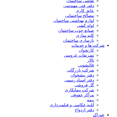
نقاشی ساختمان
دفتر فنی مهندسی
عایق کاری
مصالح ساختمانی
لوازم بهداشتی ساختمان
لوله کشی
صنایع چوب ساختمان
کلید سازی
بازسازی ساختمان
شرکت ها و خدمات
کارتخوان
تشریفات عروسی
تالار
قالیشویی
شرکت بازرگانی
دفتر پیشخوان
دفتر اسناد رسمی
گل فروشی
شرکت پیمانکاری
مراکز حقوقی
بیمه
آتلیه عکاسی و فیلمبرداری
دفتر ازدواج
خوراک