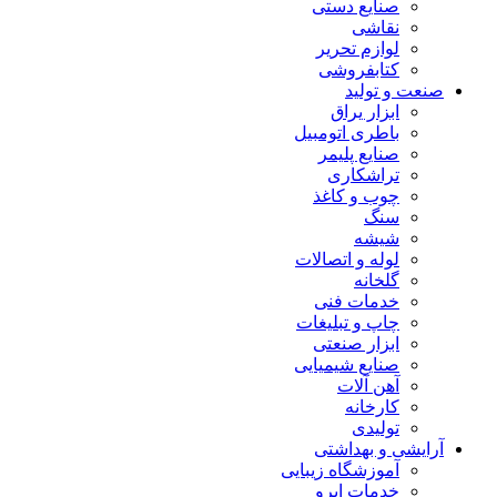
صنایع دستی
نقاشی
لوازم تحریر
کتابفروشی
صنعت و تولید
ابزار یراق
باطری اتومبیل
صنایع پلیمر
تراشکاری
چوب و کاغذ
سنگ
شیشه
لوله و اتصالات
گلخانه
خدمات فنی
چاپ و تبلیغات
ابزار صنعتی
صنایع شیمیایی
آهن آلات
کارخانه
تولیدی
آرایشی و بهداشتی
آموزشگاه زیبایی
خدمات ابرو