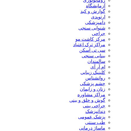
روماتولوژی
آزمایشگاه
گوارش و کبد
ارتوپدی
دامپزشکی
شنوایی سنجی
جراحی
مرکز کاشت مو
مراکز ترک اعتیاد
سی تی اسکن
بینایی سنجی
سالمندان
ام آر آی
کلینیک زیبایی
روانشناس
چشم پزشکی
زنان و زایمان
مراکز مشاوره
گوش و حلق و بینی
جراحی بینی
دندانپزشک
پزشک عمومی
طب سنتی
ماساژ درمانی