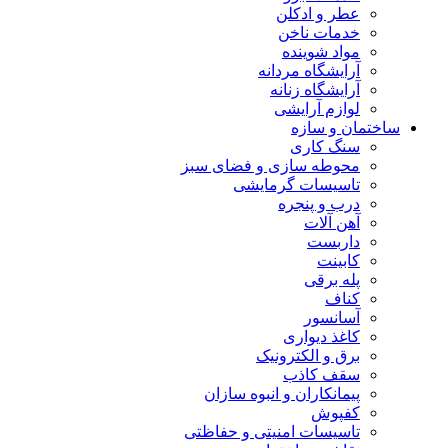
عطر و ادکلن
خدمات ناخن
مواد شوینده
آرایشگاه مردانه
آرایشگاه زنانه
لوازم آرایشی
ساختمان و سازه
سنگ کاری
محوطه سازی و فضای سبز
تاسیسات گرمایشی
درب و پنجره
آهن آلات
داربست
کابینت
پله برقی
کناف
آسانسور
کاغذ دیواری
برق و الکترونیک
سقف کاذب
پیمانکاران و انبوه سازان
کفپوش
تاسیسات امنیتی و حفاظتی