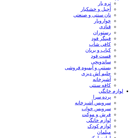
تره بار
آجیل و خشکبار
نان سنتی و صنعتی
خواروبار
قنادی
رستوران
فینگر فود
کافی شاپ
کباب و بریان
فست فود
ساندویچی
بستنی و آبمیوه فروشی
حلیم آش دیزی
آشپزخانه
کافه سنتی
لوازم خانگی
پرده سرا
سرویس آشپزخانه
سرویس خواب
فرش و موکت
لوازم خانگی
لوازم کودک
مبلمان
لوازم لوکس