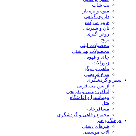
پت شاپ
میوه و تره بار
داروی گیاهی
هایپر مارکت
نان و شیرینی
روغن گیری
برنج
محصولات لبنی
محصولات بهداشتی
چای و قهوه
زیورآلات
ماهی و میگو
مرغ فروشی
سفر و گردشگری
آژانس مسافرتی
اماکن دیدنی و تفریحی
مهمانسرا و اقامتگاه
هتل
مسافرخانه
مجتمع رفاهی و گردشگری
فرهنگ و هنر
هنرهای دستی
آلات موسیقی