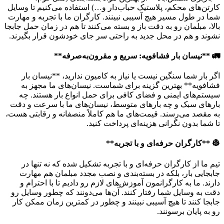
کارتن‌های محکم، پلاستیک حباب‌دار و…) استفاده می‌کنیم تا وسایل
شما در طول مسیر هیچ آسیبی نبینند. کارگران ما با تجربه و مهارت
بالا، مبلمان رو به دقت باز و بسته می‌کنند تا هم در زمان حمل جابجا
نشوند و هم در محل جدید به راحتی سر جای خودشون قرار بگیرند.
🚛 **نیسان بار فشافویه: سریع و مقرون‌به‌صرفه**
اگر بار شما سنگین نیست یا نیاز به کامیون ندارید، **نیسان بار
فشافویه** بهترین گزینه برای شماست. نیسان‌های ما مجهز به
سیستم‌های ایمنی و فضای کافی برای حمل انواع بار هستند. چه
بارهای سبک و چه بارهای متوسط، نیسان‌های ما با سرعت و دقت
به مقصد می‌رسند. قیمت‌های ما هم کاملاً منصفانه و رقابتی هست،
تا شما بدون نگرانی هزینه‌ای پرداخت کنید.
👷 **کارگران حرفه‌ای و با تجربه**
تیم ما از کارگران حرفه‌ای و با تجربه تشکیل شده که نه تنها در
جابجایی بار، بلکه در بسته‌بندی و نصب مجدد مبلمان هم مهارت
دارند. ما به کارگرانمون آموزش‌های لازم رو دادیم تا با احترام و
دقت به وسایل شما رفتار کنند. آن‌ها می‌دونند که چطور وسایل رو
جابجا کنند تا هیچ آسیبی نبینند و چطور در کمترین زمان ممکن کار
رو به پایان برسونند.