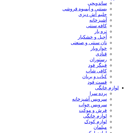
ساندویچی
بستنی و آبمیوه فروشی
حلیم آش دیزی
آشپزخانه
کافه سنتی
تره بار
آجیل و خشکبار
نان سنتی و صنعتی
خواروبار
قنادی
رستوران
فینگر فود
کافی شاپ
کباب و بریان
فست فود
لوازم خانگی
پرده سرا
سرویس آشپزخانه
سرویس خواب
فرش و موکت
لوازم خانگی
لوازم کودک
مبلمان
لوازم لوکس