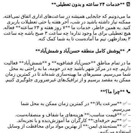
⏰ **خدمات ۲۴ ساعته و بدون تعطیلی**
ما می‌دونیم که جابجایی همیشه در ساعت‌های اداری اتفاق نمی‌افته.
ممکنه نیاز داشته باشید در شب، آخر هفته یا حتی تعطیلات باربری
کنید. به همین خاطر، خدمات ما **۷ روز هفته و ۲۴ ساعته** فعاله.
هیچ تعطیلی برای ما وجود نداره! چه ساعت ۳ صبح باشه چه ساعت
۳ بعدازظهر، تیم ما آماده‌ست تا به شما کمک کنه.
📍 **پوشش کامل منطقه حسن‌آباد و شمش‌آباد**
ما در تمام مناطق **حسن‌آباد فشافویه** و **شمش‌آباد** فعالیت
داریم. چه در مرکز شهر باشید چه در حومه، ما به راحتی به محل
شما می‌رسیم. مسیرهای ما بهینه‌سازی شده‌اند تا در کمترین زمان
ممکن به مقصد برسیم و از ترافیک‌های غیرضروری جلوگیری کنیم.
📞 **چرا ما؟**
– ✅ **سرعت بالا:** در کمترین زمان ممکن به محل شما
می‌رسیم.
– ✅ **قیمت مناسب:** هزینه‌های ما شفاف و منصفانه‌ست.
– ✅ **تیم حرفه‌ای:** کارگران ما آموزش‌دیده و با تجربه‌اند.
– ✅ **بسته‌بندی ایمن:** از بهترین مواد برای محافظت از وسایل
استفاده می‌کنیم.