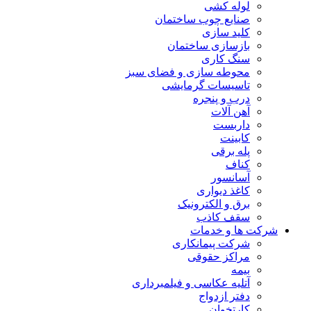
لوله کشی
صنایع چوب ساختمان
کلید سازی
بازسازی ساختمان
سنگ کاری
محوطه سازی و فضای سبز
تاسیسات گرمایشی
درب و پنجره
آهن آلات
داربست
کابینت
پله برقی
کناف
آسانسور
کاغذ دیواری
برق و الکترونیک
سقف کاذب
شرکت ها و خدمات
شرکت پیمانکاری
مراکز حقوقی
بیمه
آتلیه عکاسی و فیلمبرداری
دفتر ازدواج
کارتخوان