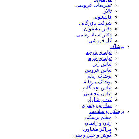
تشریفات عروسی
تالار
قالیشویی
شرکت بازرگانی
دفتر پیشخوان
دفتر اسناد رسمی
گل فروشی
پوشاک
تولیدی پارچه
تولیدی چرم
لباس زیر
لباس عروس
پوشاک زنانه
پوشاک مردانه
لباس بچه گانه
لباس مجلسی
کت و شلوار
شال و روسری
پزشکی و سلامت
چشم پزشکی
زنان و زایمان
مراکز مشاوره
گوش و حلق و بینی