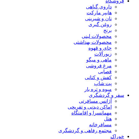
فروشگاه
داروی گیاهی
هایپر مارکت
نان و شیرینی
روغن گیری
برنج
محصولات لبنی
محصولات بهداشتی
چای و قهوه
زیورآلات
ماهی و میگو
مرغ فروشی
قصابی
کفش و کتانی
پت شاپ
میوه و تره بار
سفر و گردشگری
آژانس مسافرتی
اماکن دیدنی و تفریحی
مهمانسرا و اقامتگاه
هتل
مسافرخانه
مجتمع رفاهی و گردشگری
خوراک