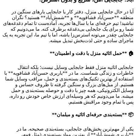
آیا در حال جابجایی منزل، دفتر کار یا جابجایی بارهای سنگین در
منطقه **حسن‌آباد فشافویه** و **شمش‌آباد** هستید؟ نگران
نباشید! تیم حرفه‌ای ما با سال‌ها تجربه، آماده‌ست تا تمام دغدغه‌های
شما رو برای یک جابجایی بی‌دغدغه برطرف کنه. ما می‌دونیم که
جابجایی چقدر می‌تونه استرس‌زا باشه، اما با تیم ما، این تجربه به یک
ماجرای ساده و حتی لذت‌بخش تبدیل میشه.
🏠 **حمل اثاثیه منزل با دقت و اطمینان**
جابجایی اثاثیه منزل فقط جابجایی وسایل نیست؛ بلکه انتقال
خاطرات و زندگی شماست. ما در **باربری حسن‌آباد فشافویه** با
استفاده از بهترین تکنیک‌های بسته‌بندی و حمل، مراقب وسایل شما
هستیم. از مبل‌های بزرگ و سنگین گرفته تا ظروف حساس و
وسایل الکترونیکی، همه چیز با دقت و حوصله بسته‌بندی و حمل
میشه. ما می‌دونیم که هر وسیله‌ای ارزش خاص خودش رو داره،
پس با تمام وجود مراقبش هستیم.
📦 **بسته‌بندی حرفه‌ای اثاثیه و مبلمان**
یکی از مهم‌ترین بخش‌های جابجایی، بسته‌بندی صحیحه. ما در
**باربری شمش‌آباد** از بهترین مواد بسته‌بندی (مثل فوم،