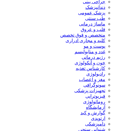
جراحی بینی
دندانپزشک
پزشک عمومی
طب سنتی
ماساژ درمانی
قلب و عروق
متخصص و فوق تخصص
کلیه و مجاری ادراری
پوست و مو
غدد و متابولیسم
رژیم درمانی
خون و آنکولوژی
کارشناس تغذیه
رادیولوژی
مغز و اعصاب
سونوگرافی
تجهیزات پزشکی
فیزیوتراپی
روماتولوژی
آزمایشگاه
گوارش و کبد
ارتوپدی
دامپزشکی
شنوایی سنجی