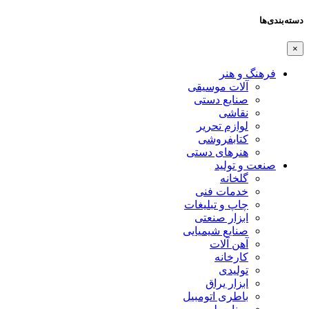
دسته‌بندی‌ها
×
فرهنگ و هنر
آلات موسیقی
صنایع دستی
نقاشی
لوازم تحریر
کتابفروشی
هنرهای دستی
صنعت و تولید
گلخانه
خدمات فنی
چاپ و تبلیغات
ابزار صنعتی
صنایع شیمیایی
آهن آلات
کارخانه
تولیدی
ابزار یراق
باطری اتومبیل