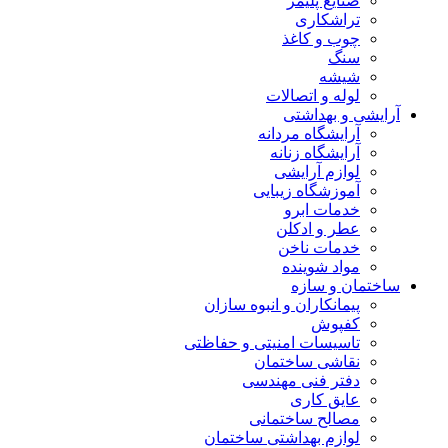
صنایع پلیمر
تراشکاری
چوب و کاغذ
سنگ
شیشه
لوله و اتصالات
آرایشی و بهداشتی
آرایشگاه مردانه
آرایشگاه زنانه
لوازم آرایشی
آموزشگاه زیبایی
خدمات ابرو
عطر و ادکلن
خدمات ناخن
مواد شوینده
ساختمان و سازه
پیمانکاران و انبوه سازان
کفپوش
تاسیسات امنیتی و حفاظتی
نقاشی ساختمان
دفتر فنی مهندسی
عایق کاری
مصالح ساختمانی
لوازم بهداشتی ساختمان