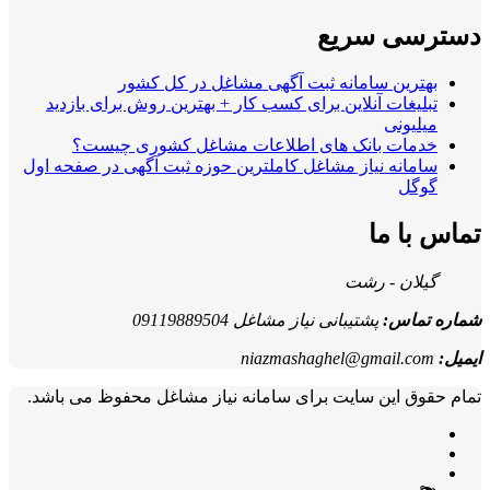
دسترسی سریع
بهترین سامانه ثبت آگهی مشاغل در کل کشور
تبلیغات آنلاین برای کسب کار + بهترین روش برای بازدید
میلیونی
خدمات بانک های اطلاعات مشاغل کشوری چیست؟
سامانه نیاز مشاغل کاملترین حوزه ثبت آگهی در صفحه اول
گوگل
تماس با ما
گیلان - رشت
شماره تماس:
پشتیبانی نیاز مشاغل 09119889504
ایمیل:
niazmashaghel@gmail.com
تمام حقوق این سایت برای سامانه نیاز مشاغل محفوظ می باشد.