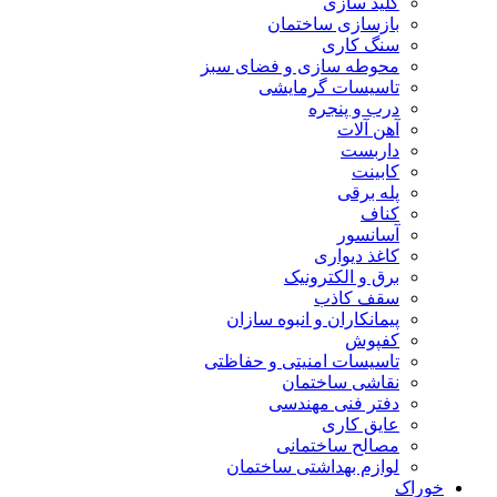
کلید سازی
بازسازی ساختمان
سنگ کاری
محوطه سازی و فضای سبز
تاسیسات گرمایشی
درب و پنجره
آهن آلات
داربست
کابینت
پله برقی
کناف
آسانسور
کاغذ دیواری
برق و الکترونیک
سقف کاذب
پیمانکاران و انبوه سازان
کفپوش
تاسیسات امنیتی و حفاظتی
نقاشی ساختمان
دفتر فنی مهندسی
عایق کاری
مصالح ساختمانی
لوازم بهداشتی ساختمان
خوراک