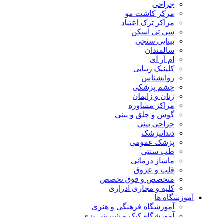
جراحی
مرکز کاشت مو
مراکز ترک اعتیاد
سی تی اسکن
بینایی سنجی
سالمندان
ام آر آی
کلینیک زیبایی
روانشناس
چشم پزشکی
زنان و زایمان
مراکز مشاوره
گوش و حلق و بینی
جراحی بینی
دندانپزشک
پزشک عمومی
طب سنتی
ماساژ درمانی
قلب و عروق
متخصص و فوق تخصص
کلیه و مجاری ادراری
آموزشگاه ها
آموزشگاه فرهنگی و هنری
آموزشگاه کیک و شیرینی پزی