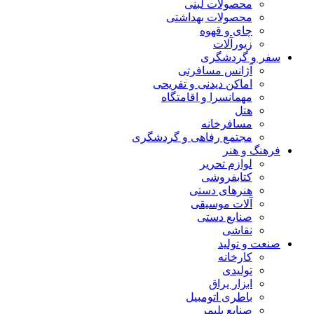
محصولات لبنی
محصولات بهداشتی
چای و قهوه
زیورآلات
سفر و گردشگری
آژانس مسافرتی
اماکن دیدنی و تفریحی
مهمانسرا و اقامتگاه
هتل
مسافرخانه
مجتمع رفاهی و گردشگری
فرهنگ و هنر
لوازم تحریر
کتابفروشی
هنرهای دستی
آلات موسیقی
صنایع دستی
نقاشی
صنعت و تولید
کارخانه
تولیدی
ابزار یراق
باطری اتومبیل
صنایع پلیمر