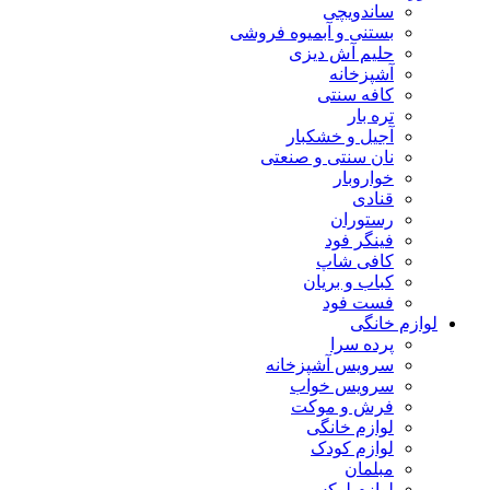
ساندویچی
بستنی و آبمیوه فروشی
حلیم آش دیزی
آشپزخانه
کافه سنتی
تره بار
آجیل و خشکبار
نان سنتی و صنعتی
خواروبار
قنادی
رستوران
فینگر فود
کافی شاپ
کباب و بریان
فست فود
لوازم خانگی
پرده سرا
سرویس آشپزخانه
سرویس خواب
فرش و موکت
لوازم خانگی
لوازم کودک
مبلمان
لوازم لوکس