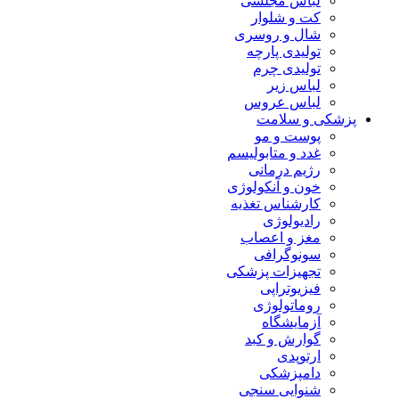
لباس مجلسی
کت و شلوار
شال و روسری
تولیدی پارچه
تولیدی چرم
لباس زیر
لباس عروس
پزشکی و سلامت
پوست و مو
غدد و متابولیسم
رژیم درمانی
خون و آنکولوژی
کارشناس تغذیه
رادیولوژی
مغز و اعصاب
سونوگرافی
تجهیزات پزشکی
فیزیوتراپی
روماتولوژی
آزمایشگاه
گوارش و کبد
ارتوپدی
دامپزشکی
شنوایی سنجی