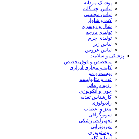
پوشاک مردانه
لباس بچه گانه
لباس مجلسی
کت و شلوار
شال و روسری
تولیدی پارچه
تولیدی چرم
لباس زیر
لباس عروس
پزشکی و سلامت
متخصص و فوق تخصص
کلیه و مجاری ادراری
پوست و مو
غدد و متابولیسم
رژیم درمانی
خون و آنکولوژی
کارشناس تغذیه
رادیولوژی
مغز و اعصاب
سونوگرافی
تجهیزات پزشکی
فیزیوتراپی
روماتولوژی
آزمایشگاه