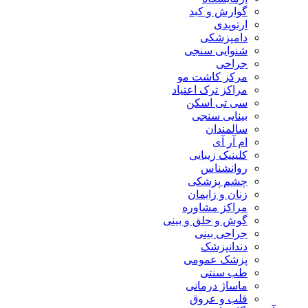
گوارش و کبد
ارتوپدی
دامپزشکی
شنوایی سنجی
جراحی
مرکز کاشت مو
مراکز ترک اعتیاد
سی تی اسکن
بینایی سنجی
سالمندان
ام آر آی
کلینیک زیبایی
روانشناس
چشم پزشکی
زنان و زایمان
مراکز مشاوره
گوش و حلق و بینی
جراحی بینی
دندانپزشک
پزشک عمومی
طب سنتی
ماساژ درمانی
قلب و عروق