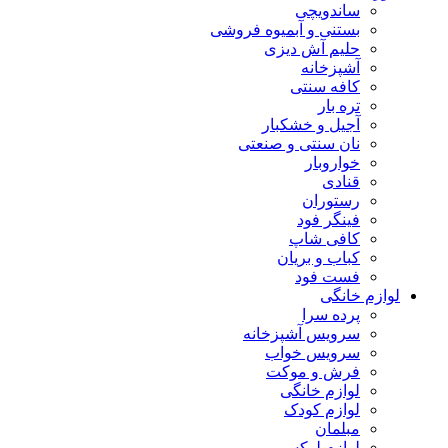
ساندویچی
بستنی و آبمیوه فروشی
حلیم آش دیزی
آشپزخانه
کافه سنتی
تره بار
آجیل و خشکبار
نان سنتی و صنعتی
خواروبار
قنادی
رستوران
فینگر فود
کافی شاپ
کباب و بریان
فست فود
لوازم خانگی
پرده سرا
سرویس آشپزخانه
سرویس خواب
فرش و موکت
لوازم خانگی
لوازم کودک
مبلمان
لوازم لوکس