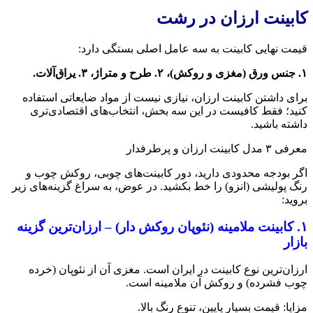
کابینت ارزان در رشت
قیمت نهایی کابینت به سه عامل اصلی بستگی دارد:
۱. جنس ورق (مغزی و روکش)، ۲. طرح و متراژ، ۳. یراق‌آلات.
برای داشتن کابینت ارزان، نیازی نیست از مواد ضایعاتی استفاده
کنید؛ فقط کافیست در این سه بخش، انتخاب‌های اقتصادی‌تری
داشته باشید.
معرفی ۳ مدل کابینت ارزان و پرطرفدار
اگر بودجه محدودی دارید، دور کابینت‌های چوبی، روکش چوب و
رنگ پولیشی (انزو) را خط بکشید. در عوض، به سراغ گزینه‌های زیر
بروید:
۱. کابینت ملامینه (نئوپان روکش دار) – ارزان‌ترین گزینه
بازار
ارزان‌ترین نوع کابینت در ایران است. مغزی آن از نئوپان (خرده
چوب فشرده) و روکش آن ملامینه است.
مزایا: قیمت بسیار پایین، تنوع رنگ بالا.