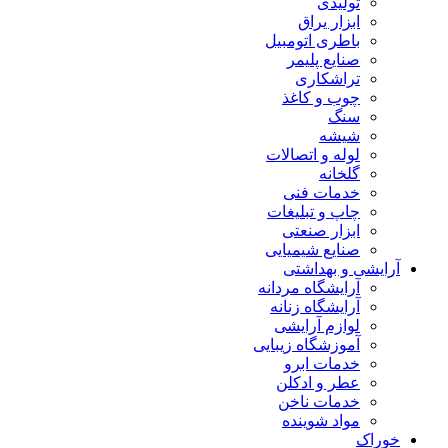
تولیدی
ابزار یراق
باطری اتومبیل
صنایع پلیمر
تراشکاری
چوب و کاغذ
سنگ
شیشه
لوله و اتصالات
گلخانه
خدمات فنی
چاپ و تبلیغات
ابزار صنعتی
صنایع شیمیایی
آرایشی و بهداشتی
آرایشگاه مردانه
آرایشگاه زنانه
لوازم آرایشی
آموزشگاه زیبایی
خدمات ابرو
عطر و ادکلن
خدمات ناخن
مواد شوینده
خوراک