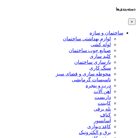
دسته‌بندی‌ها
×
ساختمان و سازه
لوازم بهداشتی ساختمان
لوله کشی
صنایع چوب ساختمان
کلید سازی
بازسازی ساختمان
سنگ کاری
محوطه سازی و فضای سبز
تاسیسات گرمایشی
درب و پنجره
آهن آلات
داربست
کابینت
پله برقی
کناف
آسانسور
کاغذ دیواری
برق و الکترونیک