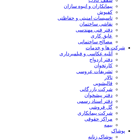
سقف کاذب
پیمانکاران و انبوه سازان
کفپوش
تاسیسات امنیتی و حفاظتی
نقاشی ساختمان
دفتر فنی مهندسی
عایق کاری
مصالح ساختمانی
شرکت ها و خدمات
آتلیه عکاسی و فیلمبرداری
دفتر ازدواج
کارتخوان
تشریفات عروسی
تالار
قالیشویی
شرکت بازرگانی
دفتر پیشخوان
دفتر اسناد رسمی
گل فروشی
شرکت پیمانکاری
مراکز حقوقی
بیمه
پوشاک
پوشاک زنانه