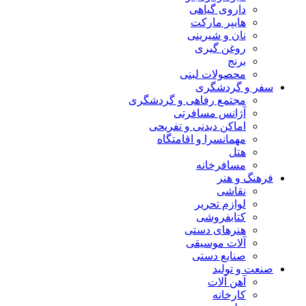
داروی گیاهی
هایپر مارکت
نان و شیرینی
روغن گیری
برنج
محصولات لبنی
سفر و گردشگری
مجتمع رفاهی و گردشگری
آژانس مسافرتی
اماکن دیدنی و تفریحی
مهمانسرا و اقامتگاه
هتل
مسافرخانه
فرهنگ و هنر
نقاشی
لوازم تحریر
کتابفروشی
هنرهای دستی
آلات موسیقی
صنایع دستی
صنعت و تولید
آهن آلات
کارخانه