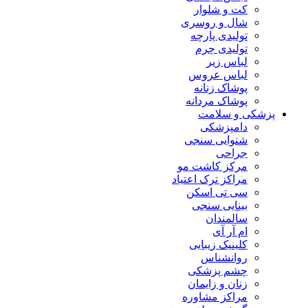
کت و شلوار
شال و روسری
تولیدی پارچه
تولیدی چرم
لباس زیر
لباس عروس
پوشاک زنانه
پوشاک مردانه
پزشکی و سلامت
دامپزشکی
شنوایی سنجی
جراحی
مرکز کاشت مو
مراکز ترک اعتیاد
سی تی اسکن
بینایی سنجی
سالمندان
ام آر آی
کلینیک زیبایی
روانشناس
چشم پزشکی
زنان و زایمان
مراکز مشاوره