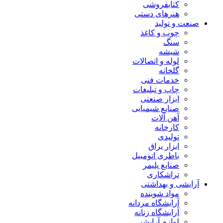
کتابفروشی
هنرهای دستی
صنعت و تولید
چوب و کاغذ
سنگ
شیشه
لوله و اتصالات
گلخانه
خدمات فنی
چاپ و تبلیغات
ابزار صنعتی
صنایع شیمیایی
آهن آلات
کارخانه
تولیدی
ابزار یراق
باطری اتومبیل
صنایع پلیمر
تراشکاری
آرایشی و بهداشتی
مواد شوینده
آرایشگاه مردانه
آرایشگاه زنانه
لوازم آرایشی