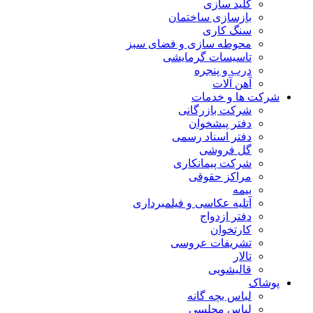
کلید سازی
بازسازی ساختمان
سنگ کاری
محوطه سازی و فضای سبز
تاسیسات گرمایشی
درب و پنجره
آهن آلات
شرکت ها و خدمات
شرکت بازرگانی
دفتر پیشخوان
دفتر اسناد رسمی
گل فروشی
شرکت پیمانکاری
مراکز حقوقی
بیمه
آتلیه عکاسی و فیلمبرداری
دفتر ازدواج
کارتخوان
تشریفات عروسی
تالار
قالیشویی
پوشاک
لباس بچه گانه
لباس مجلسی