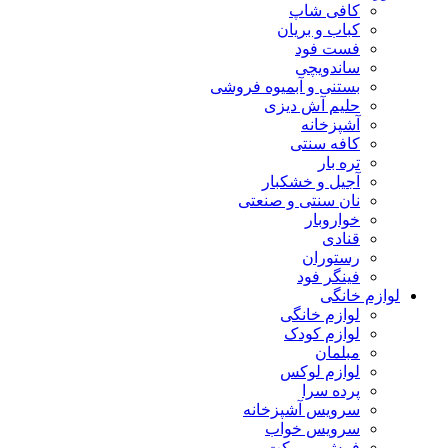
کافی شاپ
کباب و بریان
فست فود
ساندویچی
بستنی و آبمیوه فروشی
حلیم آش دیزی
آشپزخانه
کافه سنتی
تره بار
آجیل و خشکبار
نان سنتی و صنعتی
خواروبار
قنادی
رستوران
فینگر فود
لوازم خانگی
لوازم خانگی
لوازم کودک
مبلمان
لوازم لوکس
پرده سرا
سرویس آشپزخانه
سرویس خواب
فرش و موکت