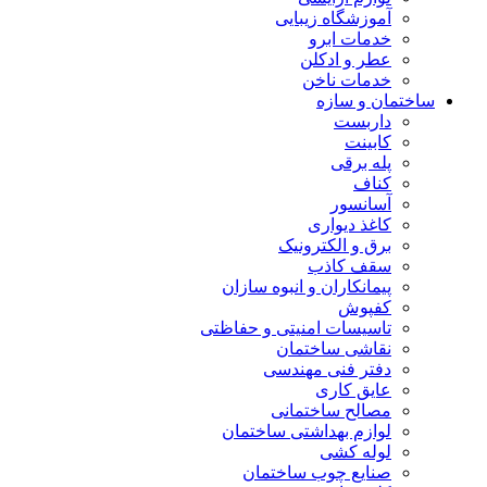
آموزشگاه زیبایی
خدمات ابرو
عطر و ادکلن
خدمات ناخن
ساختمان و سازه
داربست
کابینت
پله برقی
کناف
آسانسور
کاغذ دیواری
برق و الکترونیک
سقف کاذب
پیمانکاران و انبوه سازان
کفپوش
تاسیسات امنیتی و حفاظتی
نقاشی ساختمان
دفتر فنی مهندسی
عایق کاری
مصالح ساختمانی
لوازم بهداشتی ساختمان
لوله کشی
صنایع چوب ساختمان