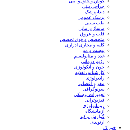
گوش و حلق و بینی
جراحی بینی
دندانپزشک
پزشک عمومی
طب سنتی
ماساژ درمانی
قلب و عروق
متخصص و فوق تخصص
کلیه و مجاری ادراری
پوست و مو
غدد و متابولیسم
رژیم درمانی
خون و آنکولوژی
کارشناس تغذیه
رادیولوژی
مغز و اعصاب
سونوگرافی
تجهیزات پزشکی
فیزیوتراپی
روماتولوژی
آزمایشگاه
گوارش و کبد
ارتوپدی
خوراک