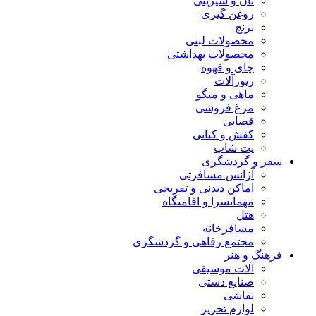
نان و شیرینی
روغن گیری
برنج
محصولات لبنی
محصولات بهداشتی
چای و قهوه
زیورآلات
ماهی و میگو
مرغ فروشی
قصابی
کفش و کتانی
پت شاپ
سفر و گردشگری
آژانس مسافرتی
اماکن دیدنی و تفریحی
مهمانسرا و اقامتگاه
هتل
مسافرخانه
مجتمع رفاهی و گردشگری
فرهنگ و هنر
آلات موسیقی
صنایع دستی
نقاشی
لوازم تحریر