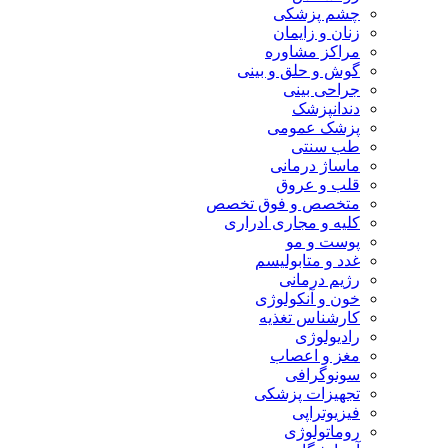
چشم پزشکی
زنان و زایمان
مراکز مشاوره
گوش و حلق و بینی
جراحی بینی
دندانپزشک
پزشک عمومی
طب سنتی
ماساژ درمانی
قلب و عروق
متخصص و فوق تخصص
کلیه و مجاری ادراری
پوست و مو
غدد و متابولیسم
رژیم درمانی
خون و آنکولوژی
کارشناس تغذیه
رادیولوژی
مغز و اعصاب
سونوگرافی
تجهیزات پزشکی
فیزیوتراپی
روماتولوژی