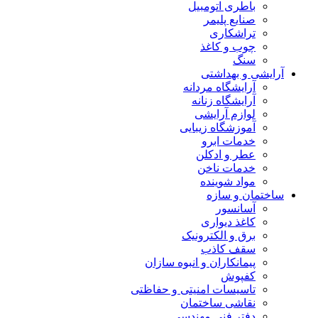
باطری اتومبیل
صنایع پلیمر
تراشکاری
چوب و کاغذ
سنگ
آرایشی و بهداشتی
آرایشگاه مردانه
آرایشگاه زنانه
لوازم آرایشی
آموزشگاه زیبایی
خدمات ابرو
عطر و ادکلن
خدمات ناخن
مواد شوینده
ساختمان و سازه
آسانسور
کاغذ دیواری
برق و الکترونیک
سقف کاذب
پیمانکاران و انبوه سازان
کفپوش
تاسیسات امنیتی و حفاظتی
نقاشی ساختمان
دفتر فنی مهندسی