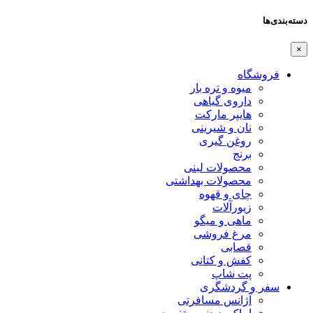
دسته‌بندی‌ها
×
فروشگاه
میوه و تره بار
داروی گیاهی
هایپر مارکت
نان و شیرینی
روغن گیری
برنج
محصولات لبنی
محصولات بهداشتی
چای و قهوه
زیورآلات
ماهی و میگو
مرغ فروشی
قصابی
کفش و کتانی
پت شاپ
سفر و گردشگری
آژانس مسافرتی