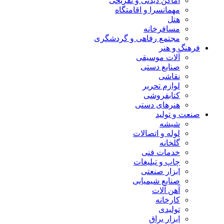
اماکن دیدنی و تفریحی
مهمانسرا و اقامتگاه
هتل
مسافرخانه
مجتمع رفاهی و گردشگری
فرهنگ و هنر
آلات موسیقی
صنایع دستی
نقاشی
لوازم تحریر
کتابفروشی
هنرهای دستی
صنعت و تولید
شیشه
لوله و اتصالات
گلخانه
خدمات فنی
چاپ و تبلیغات
ابزار صنعتی
صنایع شیمیایی
آهن آلات
کارخانه
تولیدی
ابزار یراق