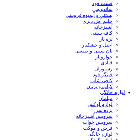
فست فود
ساندویچی
بستنی و آبمیوه فروشی
حلیم آش دیزی
آشپزخانه
کافه سنتی
تره بار
آجیل و خشکبار
نان سنتی و صنعتی
خواروبار
قنادی
رستوران
فینگر فود
کافی شاپ
کباب و بریان
لوازم خانگی
مبلمان
لوازم لوکس
پرده سرا
سرویس آشپزخانه
سرویس خواب
فرش و موکت
لوازم خانگی
لوازم کودک