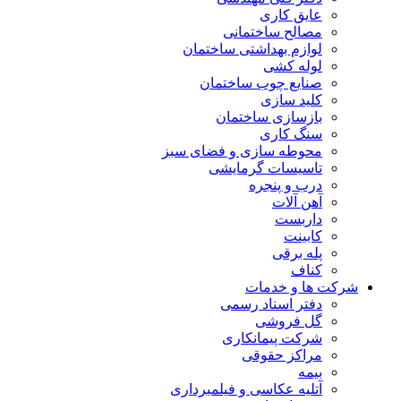
عایق کاری
مصالح ساختمانی
لوازم بهداشتی ساختمان
لوله کشی
صنایع چوب ساختمان
کلید سازی
بازسازی ساختمان
سنگ کاری
محوطه سازی و فضای سبز
تاسیسات گرمایشی
درب و پنجره
آهن آلات
داربست
کابینت
پله برقی
کناف
شرکت ها و خدمات
دفتر اسناد رسمی
گل فروشی
شرکت پیمانکاری
مراکز حقوقی
بیمه
آتلیه عکاسی و فیلمبرداری