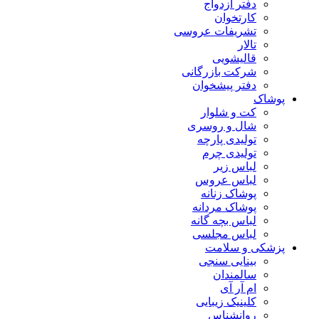
دفتر ازدواج
کارتخوان
تشریفات عروسی
تالار
قالیشویی
شرکت بازرگانی
دفتر پیشخوان
پوشاک
کت و شلوار
شال و روسری
تولیدی پارچه
تولیدی چرم
لباس زیر
لباس عروس
پوشاک زنانه
پوشاک مردانه
لباس بچه گانه
لباس مجلسی
پزشکی و سلامت
بینایی سنجی
سالمندان
ام آر آی
کلینیک زیبایی
روانشناس