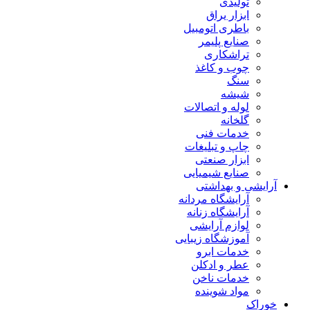
تولیدی
ابزار یراق
باطری اتومبیل
صنایع پلیمر
تراشکاری
چوب و کاغذ
سنگ
شیشه
لوله و اتصالات
گلخانه
خدمات فنی
چاپ و تبلیغات
ابزار صنعتی
صنایع شیمیایی
آرایشی و بهداشتی
آرایشگاه مردانه
آرایشگاه زنانه
لوازم آرایشی
آموزشگاه زیبایی
خدمات ابرو
عطر و ادکلن
خدمات ناخن
مواد شوینده
خوراک