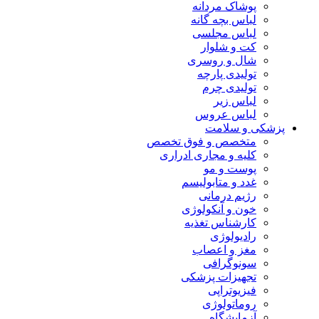
پوشاک مردانه
لباس بچه گانه
لباس مجلسی
کت و شلوار
شال و روسری
تولیدی پارچه
تولیدی چرم
لباس زیر
لباس عروس
پزشکی و سلامت
متخصص و فوق تخصص
کلیه و مجاری ادراری
پوست و مو
غدد و متابولیسم
رژیم درمانی
خون و آنکولوژی
کارشناس تغذیه
رادیولوژی
مغز و اعصاب
سونوگرافی
تجهیزات پزشکی
فیزیوتراپی
روماتولوژی
آزمایشگاه