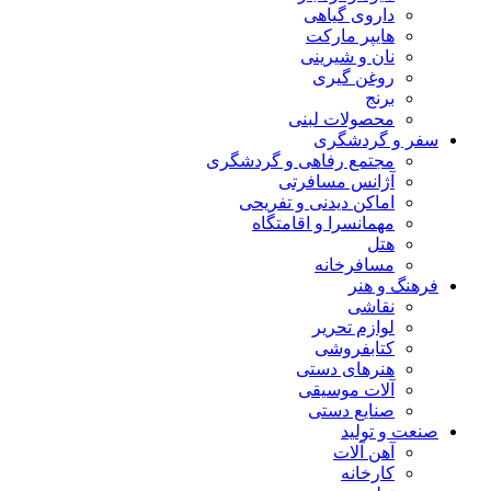
داروی گیاهی
هایپر مارکت
نان و شیرینی
روغن گیری
برنج
محصولات لبنی
سفر و گردشگری
مجتمع رفاهی و گردشگری
آژانس مسافرتی
اماکن دیدنی و تفریحی
مهمانسرا و اقامتگاه
هتل
مسافرخانه
فرهنگ و هنر
نقاشی
لوازم تحریر
کتابفروشی
هنرهای دستی
آلات موسیقی
صنایع دستی
صنعت و تولید
آهن آلات
کارخانه