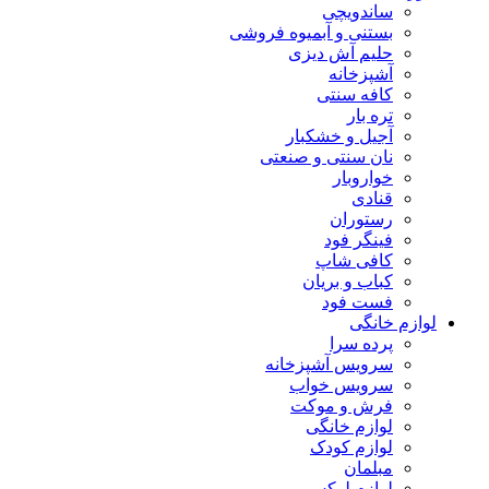
ساندویچی
بستنی و آبمیوه فروشی
حلیم آش دیزی
آشپزخانه
کافه سنتی
تره بار
آجیل و خشکبار
نان سنتی و صنعتی
خواروبار
قنادی
رستوران
فینگر فود
کافی شاپ
کباب و بریان
فست فود
لوازم خانگی
پرده سرا
سرویس آشپزخانه
سرویس خواب
فرش و موکت
لوازم خانگی
لوازم کودک
مبلمان
لوازم لوکس