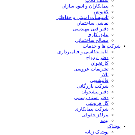
سقف کاذب
پیمانکاران و انبوه سازان
کفپوش
تاسیسات امنیتی و حفاظتی
نقاشی ساختمان
دفتر فنی مهندسی
عایق کاری
مصالح ساختمانی
شرکت ها و خدمات
آتلیه عکاسی و فیلمبرداری
دفتر ازدواج
کارتخوان
تشریفات عروسی
تالار
قالیشویی
شرکت بازرگانی
دفتر پیشخوان
دفتر اسناد رسمی
گل فروشی
شرکت پیمانکاری
مراکز حقوقی
بیمه
پوشاک
پوشاک زنانه