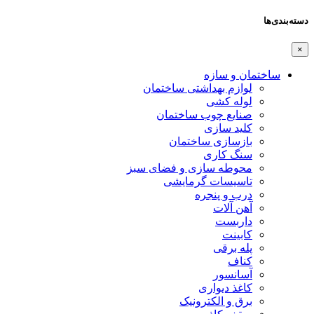
دسته‌بندی‌ها
×
ساختمان و سازه
لوازم بهداشتی ساختمان
لوله کشی
صنایع چوب ساختمان
کلید سازی
بازسازی ساختمان
سنگ کاری
محوطه سازی و فضای سبز
تاسیسات گرمایشی
درب و پنجره
آهن آلات
داربست
کابینت
پله برقی
کناف
آسانسور
کاغذ دیواری
برق و الکترونیک