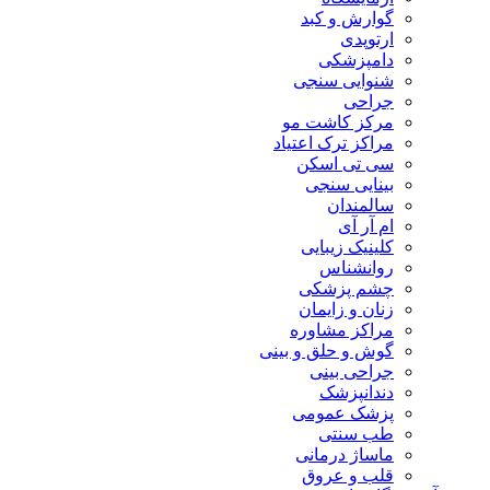
گوارش و کبد
ارتوپدی
دامپزشکی
شنوایی سنجی
جراحی
مرکز کاشت مو
مراکز ترک اعتیاد
سی تی اسکن
بینایی سنجی
سالمندان
ام آر آی
کلینیک زیبایی
روانشناس
چشم پزشکی
زنان و زایمان
مراکز مشاوره
گوش و حلق و بینی
جراحی بینی
دندانپزشک
پزشک عمومی
طب سنتی
ماساژ درمانی
قلب و عروق