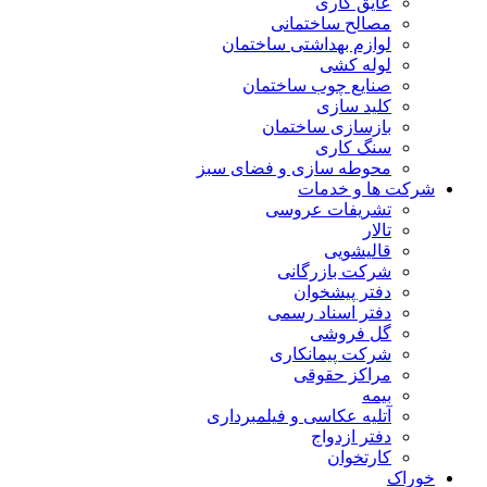
عایق کاری
مصالح ساختمانی
لوازم بهداشتی ساختمان
لوله کشی
صنایع چوب ساختمان
کلید سازی
بازسازی ساختمان
سنگ کاری
محوطه سازی و فضای سبز
شرکت ها و خدمات
تشریفات عروسی
تالار
قالیشویی
شرکت بازرگانی
دفتر پیشخوان
دفتر اسناد رسمی
گل فروشی
شرکت پیمانکاری
مراکز حقوقی
بیمه
آتلیه عکاسی و فیلمبرداری
دفتر ازدواج
کارتخوان
خوراک