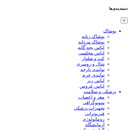
دسته‌بندی‌ها
×
پوشاک
پوشاک زنانه
پوشاک مردانه
لباس بچه گانه
لباس مجلسی
کت و شلوار
شال و روسری
تولیدی پارچه
تولیدی چرم
لباس زیر
لباس عروس
پزشکی و سلامت
مغز و اعصاب
سونوگرافی
تجهیزات پزشکی
فیزیوتراپی
روماتولوژی
آزمایشگاه