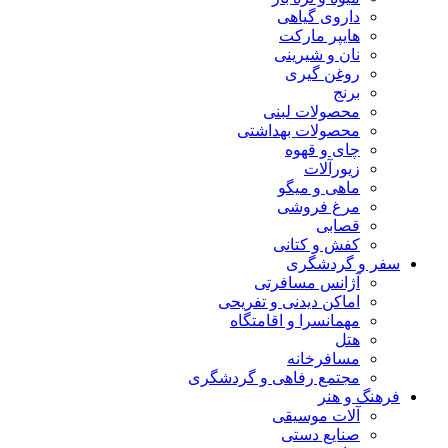
داروی گیاهی
هایپر مارکت
نان و شیرینی
روغن گیری
برنج
محصولات لبنی
محصولات بهداشتی
چای و قهوه
زیورآلات
ماهی و میگو
مرغ فروشی
قصابی
کفش و کتانی
سفر و گردشگری
آژانس مسافرتی
اماکن دیدنی و تفریحی
مهمانسرا و اقامتگاه
هتل
مسافرخانه
مجتمع رفاهی و گردشگری
فرهنگ و هنر
آلات موسیقی
صنایع دستی