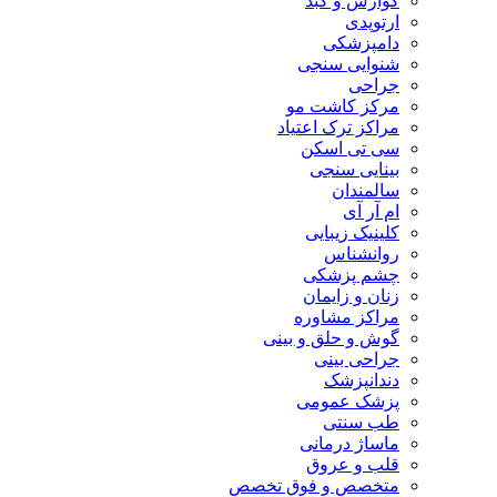
گوارش و کبد
ارتوپدی
دامپزشکی
شنوایی سنجی
جراحی
مرکز کاشت مو
مراکز ترک اعتیاد
سی تی اسکن
بینایی سنجی
سالمندان
ام آر آی
کلینیک زیبایی
روانشناس
چشم پزشکی
زنان و زایمان
مراکز مشاوره
گوش و حلق و بینی
جراحی بینی
دندانپزشک
پزشک عمومی
طب سنتی
ماساژ درمانی
قلب و عروق
متخصص و فوق تخصص