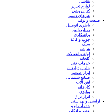
نقاشی
لوازم تحریر
کتابفروشی
هنرهای دستی
صنعت و تولید
باطری اتومبیل
صنایع پلیمر
تراشکاری
چوب و کاغذ
سنگ
شیشه
لوله و اتصالات
گلخانه
خدمات فنی
چاپ و تبلیغات
ابزار صنعتی
صنایع شیمیایی
آهن آلات
کارخانه
تولیدی
ابزار یراق
آرایشی و بهداشتی
خدمات ابرو
عطر و ادکلن