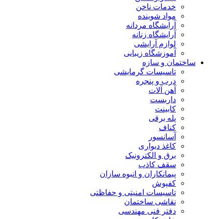
خدمات ناخن
مواد شوینده
آرایشگاه مردانه
آرایشگاه زنانه
لوازم آرایشی
آموزشگاه زیبایی
ساختمان و سازه
تاسیسات گرمایشی
درب و پنجره
آهن آلات
داربست
کابینت
پله برقی
کناف
آسانسور
کاغذ دیواری
برق و الکترونیک
سقف کاذب
پیمانکاران و انبوه سازان
کفپوش
تاسیسات امنیتی و حفاظتی
نقاشی ساختمان
دفتر فنی مهندسی