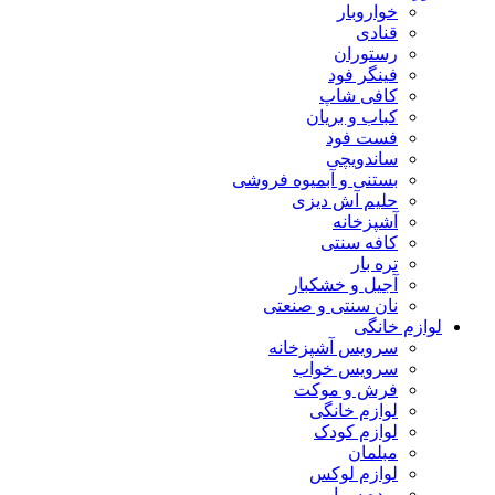
خواروبار
قنادی
رستوران
فینگر فود
کافی شاپ
کباب و بریان
فست فود
ساندویچی
بستنی و آبمیوه فروشی
حلیم آش دیزی
آشپزخانه
کافه سنتی
تره بار
آجیل و خشکبار
نان سنتی و صنعتی
لوازم خانگی
سرویس آشپزخانه
سرویس خواب
فرش و موکت
لوازم خانگی
لوازم کودک
مبلمان
لوازم لوکس
پرده سرا