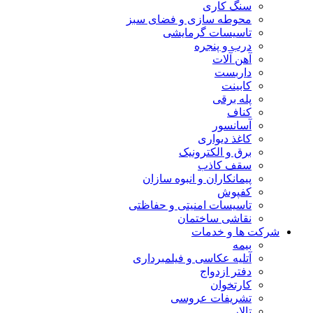
سنگ کاری
محوطه سازی و فضای سبز
تاسیسات گرمایشی
درب و پنجره
آهن آلات
داربست
کابینت
پله برقی
کناف
آسانسور
کاغذ دیواری
برق و الکترونیک
سقف کاذب
پیمانکاران و انبوه سازان
کفپوش
تاسیسات امنیتی و حفاظتی
نقاشی ساختمان
شرکت ها و خدمات
بیمه
آتلیه عکاسی و فیلمبرداری
دفتر ازدواج
کارتخوان
تشریفات عروسی
تالار