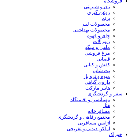
فروشگاه
نان و شیرینی
روغن گیری
برنج
محصولات لبنی
محصولات بهداشتی
چای و قهوه
زیورآلات
ماهی و میگو
مرغ فروشی
قصابی
کفش و کتانی
پت شاپ
میوه و تره بار
داروی گیاهی
هایپر مارکت
سفر و گردشگری
مهمانسرا و اقامتگاه
هتل
مسافرخانه
مجتمع رفاهی و گردشگری
آژانس مسافرتی
اماکن دیدنی و تفریحی
خوراک