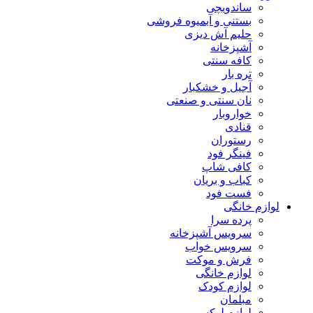
ساندویچی
بستنی و آبمیوه فروشی
حلیم آش دیزی
آشپزخانه
کافه سنتی
تره بار
آجیل و خشکبار
نان سنتی و صنعتی
خواروبار
قنادی
رستوران
فینگر فود
کافی شاپ
کباب و بریان
فست فود
لوازم خانگی
پرده سرا
سرویس آشپزخانه
سرویس خواب
فرش و موکت
لوازم خانگی
لوازم کودک
مبلمان
لوازم لوکس