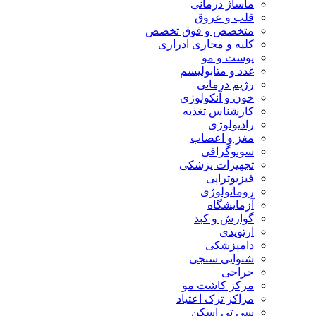
ماساژ درمانی
قلب و عروق
متخصص و فوق تخصص
کلیه و مجاری ادراری
پوست و مو
غدد و متابولیسم
رژیم درمانی
خون و آنکولوژی
کارشناس تغذیه
رادیولوژی
مغز و اعصاب
سونوگرافی
تجهیزات پزشکی
فیزیوتراپی
روماتولوژی
آزمایشگاه
گوارش و کبد
ارتوپدی
دامپزشکی
شنوایی سنجی
جراحی
مرکز کاشت مو
مراکز ترک اعتیاد
سی تی اسکن