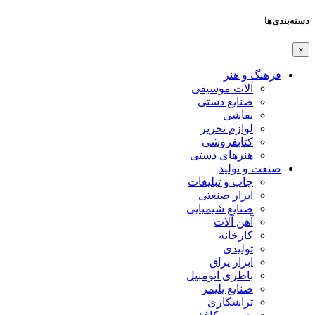
دسته‌بندی‌ها
×
فرهنگ و هنر
آلات موسیقی
صنایع دستی
نقاشی
لوازم تحریر
کتابفروشی
هنرهای دستی
صنعت و تولید
چاپ و تبلیغات
ابزار صنعتی
صنایع شیمیایی
آهن آلات
کارخانه
تولیدی
ابزار یراق
باطری اتومبیل
صنایع پلیمر
تراشکاری