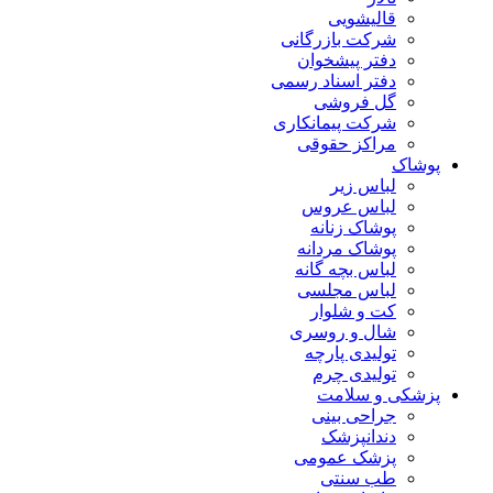
قالیشویی
شرکت بازرگانی
دفتر پیشخوان
دفتر اسناد رسمی
گل فروشی
شرکت پیمانکاری
مراکز حقوقی
پوشاک
لباس زیر
لباس عروس
پوشاک زنانه
پوشاک مردانه
لباس بچه گانه
لباس مجلسی
کت و شلوار
شال و روسری
تولیدی پارچه
تولیدی چرم
پزشکی و سلامت
جراحی بینی
دندانپزشک
پزشک عمومی
طب سنتی